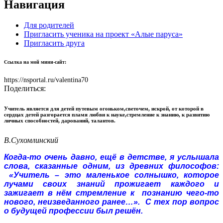
Навигация
Для родителей
Пригласить ученика на проект «Алые паруса»
Пригласить друга
Ссылка на мой мини-сайт:
https://nsportal.ru/valentina70
Поделиться:
Учитель является для детей путевым огоньком,светочем, искрой, от которой в
сердцах детей разгорается пламя любви к науке,стремление к знанию, к развитию
личных способностей, дарований, талантов.
В.Сухомлинский
Когда-то очень давно, ещё в детстве, я услышала
слова, сказанные одним, из древних философов:
«Учитель – это маленькое солнышко, которое
лучами своих знаний прожигает каждого и
зажигает в нём стремление к познанию чего-то
нового, неизведанного ранее…». С тех пор вопрос
о будущей профессии был решён.