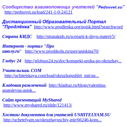
Сообщество взаимопомощи учителей "
"
Pedsovet.su
http://pedsovet.su/load/241-1-0-24121
Дистанционный Образовательный Портал
"Продлёнка"
http://www.prodlenka.org/poisk.html?searchword
Страна КИДС
http://stranakids.ru/scenarii-k-dnyu-materi/5/
Интернет
- портал "Про
школу.ru
"
http://www.proshkolu.ru/user/aniskina70/
Глобус 24
http://globuss24.ru/doc/konspekt-uroka-po-okruzhay...
Учительская. СОМ
http://uchitelskaya.com/load/okruzhajushhij_mir/an...
Кладовая развлечений
http://kladraz.ru/blogs/valentina-
anatolevna-anisk...
Сайт презентаций MyShared
http://www.myshared.ru/slide/121413/
Хостинг документов для учителей USHITELYAM.SU
http://uchetelyam.su/okruzhayuschiy-mir/66246-kons...