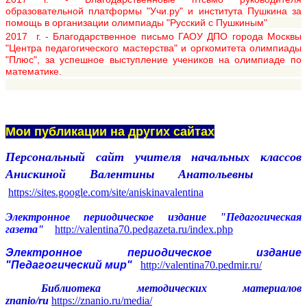
образовательной платформы "Учи.ру" и института Пушкина за
помощь в организации олимпиады "Русский с Пушкиным"
2017 г. - Благодарственное письмо ГАОУ ДПО города Москвы
"Центра педагогического мастерства" и оргкомитета олимпиады
"Плюс", за успешное выступление учеников на олимпиаде по
математике.
Мои публикации на других сайтах
Персональный сайт учителя начальных классов
Анискиной Валентины Анатольевны
https://sites.google.com/site/aniskinavalentina
Электронное периодическое издание "Педагогическая
газета"
http://valentina70.pedgazeta.ru/index.php
Электронное периодическое издание
"Педагогический мир"
http://valentina70.pedmir.ru/
Библиотека методических материалов
znanio/ru
https://znanio.ru/media/