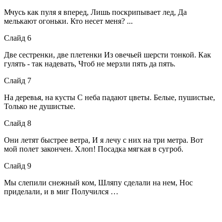
Мчусь как пуля я вперед, Лишь поскрипывает лед, Да
мелькают огоньки. Кто несет меня? ...
Слайд 6
Две сестренки, две плетенки Из овечьей шерсти тонкой. Как
гулять - так надевать, Чтоб не мерзли пять да пять.
Слайд 7
На деревья, на кусты С неба падают цветы. Белые, пушистые,
Только не душистые.
Слайд 8
Они летят быстрее ветра, И я лечу с них на три метра. Вот
мой полет закончен. Хлоп! Посадка мягкая в сугроб.
Слайд 9
Мы слепили снежный ком, Шляпу сделали на нем, Нос
приделали, и в миг Получился …