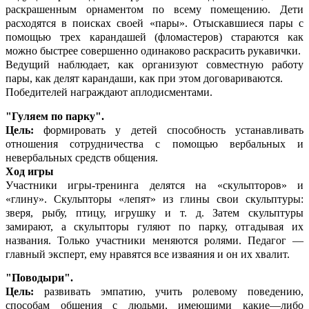
раскрашенным орнаментом по всему помещению. Дети
расходятся в поисках своей «пары». Отыскавшиеся пары с
помощью трех карандашей (фломастеров) стараются как
можно быстрее совершенно одинаково раскрасить рукавички.
Ведущий наблюдает, как организуют совместную работу
пары, как делят карандаши, как при этом договариваются.
Победителей награждают аплодисментами.
"Гуляем по парку".
Цель:
формировать у детей способность устанавливать
отношения сотрудничества с помощью вербальных и
невербальных средств общения.
Ход игры
Участники игры-тренинга делятся на «скульпторов» и
«глину». Скульпторы «лепят» из глины свои скульптуры:
зверя, рыбу, птицу, игрушку и т. д. Затем скульптуры
замирают, а скульпторы гуляют по парку, отгадывая их
названия. Только участники меняются ролями. Педагог —
главный эксперт, ему нравятся все изваяния и он их хвалит.
"Поводыри".
Цель:
развивать эмпатию, учить ролевому поведению,
способам общения с людьми, имеющими какие—либо