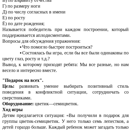
В) по алфавиту отчества
Г) по размеру ноги
Д) по числу согласных в имени
Е) по росту
Ё) по дате рождения;
Называется победитель при каждом построении, который
поддерживается аплодисментами.
Вопросы для обсуждения упражнения:
Что помогло быстрее построиться?
Состоялась бы игра, если бы все были одинаковы по
цвету глаз, росту и т.д.?
Вывод, к которому приходят ребята: Мы все разные, но нам
весело и интересно вместе.
"Подарок на всех".
Цель:
развивать умение выбирать позитивный стиль
поведения в конфликтной ситуации, сотрудничать со
сверстниками.
Оборудование:
цветик—семицветик.
Ход игры
Детям предлагается ситуация: «Вы получили в подарок для
группы цветик-семицветик. У него только семь лепестков, а
детей гораздо больше. Каждый ребенок может загадать только