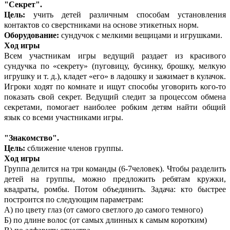
"Секрет".
Цель:
учить детей различным способам установления
контактов со сверстниками на основе этикетных норм.
Оборудование:
сундучок с мелкими вещицами и игрушками.
Ход игры
Всем участникам игры ведущий раздает из красивого
сундучка по «секрету» (пуговицу, бусинку, брошку, мелкую
игрушку и т. д.), кладет «его» в ладошку и зажимает в кулачок.
Игроки ходят по комнате и ищут способы уговорить кого-то
показать свой секрет. Ведущий следит за процессом обмена
секретами, помогает наиболее робким детям найти общий
язык со всеми участниками игры.
"Знакомство".
Цель:
сближение членов группы.
Ход игры
Группа делится на три команды (6-7человек). Чтобы разделить
детей на группы, можно предложить ребятам кружки,
квадраты, ромбы. Потом объединить. Задача: кто быстрее
построится по следующим параметрам:
А) по цвету глаз (от самого светлого до самого темного)
Б) по длине волос (от самых длинных к самым коротким)