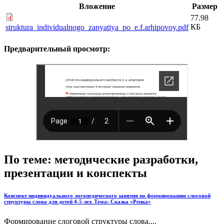
Вложение
Размер
77.98
КБ
struktura_individualnogo_zanyatiya_po_e.f.arhipovoy.pdf
Предварительный просмотр:
По теме: методические разработки,
презентации и конспекты
Конспект индивидуального логопедического занятия по формированию слоговой
структуры слова для детей 4-5 лет. Тема: Сказка «Репка»
Формирование слоговой структуры слова....