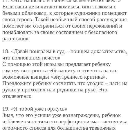
17. «Что написано в твоем «мысленном облаке»?»
Если ваши дети читают комиксы, они знакомы с
белыми облачками, в которые художники помещают
слова героев. Такой необычный способ рассуждения
помогает им отстраниться от своих переживаний и
понаблюдать за своим состоянием с безопасного
расстояния.
18. «Давай поиграем в суд – поищем доказательства,
что волноваться нечего»
С помощью этой игры вы предлагает ребенку
самому выстроить себе защиту и ответить на все
возможные выпады «внутреннего критика».
Предложите ребенку сосчитать что угодно – часы на
руках у прохожих или родинки на руке. Это
отвлечет его
19. «Я тобой уже горжусь»
Зная, что его усилия уже вознаграждены, ребенок
избавляется от тяжести перфекционизма – источника
огромного стресса для большинства тревожных