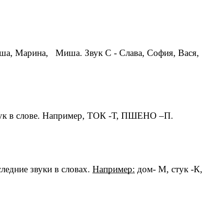
аша, Марина, Миша. Звук С - Слава, София, Вася,
звук в слове. Например, ТОК -Т, ПШЕНО –П.
следние звуки в словах.
Например:
дом- М, стук -К,