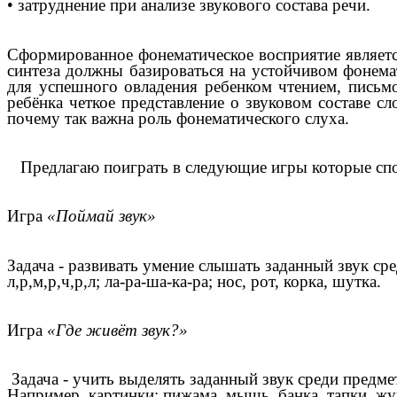
• затруднение при анализе звукового состава речи.
Сформированное фонематическое восприятие является
синтеза должны базироваться на устойчивом фонема
для успешного овладения ребенком чтением, письм
ребёнка четкое представление о звуковом составе с
почему так важна роль фонематического слуха.
Предлагаю поиграть в следующие игры которые сп
Игра
«Поймай звук»
Задача - развивать умение слышать заданный звук ср
л,р,м,р,ч,р,л; ла-ра-ша-ка-ра; нос, рот, корка, шутка.
Игра
«Где живёт звук?»
Задача - учить выделять заданный звук среди предме
Например,
картинки
: пижама, мышь, банка, тапки, жук