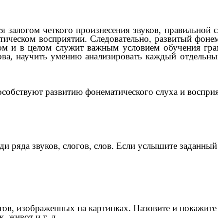
 залогом четкого произнесения звуков, правильной с
тическом восприятии. Следовательно, развитый фоне
ом и в целом служит важным условием обучения грам
лова, научить умению анализировать каждый отдельный
особствуют развитию фонематического слуха и восп
еди ряда звуков, слогов, слов. Если услышите заданны
тов, изображенных на картинках. Назовите и покажите
, живот и т. д.