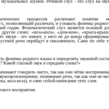
музыкальных шумов. Речевой слух - это слух на звук
матических процессов различают понятия
«
лух, позволяющий различать и узнавать фонемы родног
ной годам. Фонематический слух является основой дл
другое слово: «коза-коса», «дом-ком», «крыса-кры
ет звуки - это значит, у него не до конца сформиров
стной речи перейдут в письменную. Само по себе э
ть фонемы родного языка и определять звуковой соста
а? Какой гласный звук в середине слова?»
инают говорить чисто, так как они чётко воспринимаю
укопроизношение, понимание речи, так как они не мог
а, коса-коза), и само собой-написание этих слов.
ского восприятия: