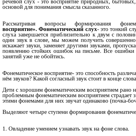
речевой слух - это восприятие природных, бытовых, 
основой для понимания смысла сказанного.
Рассматривая вопросы формирования фоне
восприятие».
Фонематический слух
- это тонкий с
слуха завершается приблизительно к двум с полови
один звук в слове, мы можем получить совершенно 
искажает звуки, заменяет другими звуками, пропуска
появлению стойких ошибок на письме. Все ошибки у
занятий уже не обойтись.
Фонематическое восприятие- это способность различа
нём звуков? Какой согласный звук стоит в конце слов
Дети с хорошим фонематическим восприятием рано нач
проблемным фонематическим восприятием страдает зв
этими фонемами для них звучат одинаково (почка-бочк
Выделяют четыре ступени формирования фонематиче
1. Овладение умением узнавать звук на фоне слова.