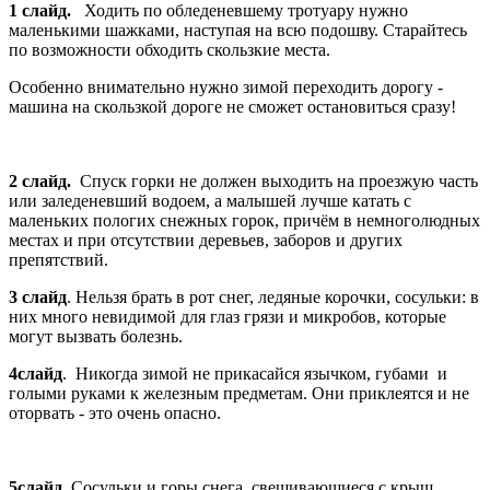
1 слайд.
Ходить по обледеневшему тротуару нужно
маленькими шажками, наступая на всю подошву. Старайтесь
по возможности обходить скользкие места.
Особенно внимательно нужно зимой переходить дорогу -
машина на скользкой дороге не сможет остановиться сразу!
2 слайд.
Спуск горки не должен выходить на проезжую часть
или заледеневший водоем, а малышей лучше катать с
маленьких пологих снежных горок, причём в немноголюдных
местах и при отсутствии деревьев, заборов и других
препятствий.
3 слайд
. Нельзя брать в рот снег, ледяные корочки, сосульки: в
них много невидимой для глаз грязи и микробов, которые
могут вызвать болезнь.
4слайд
. Никогда зимой не прикасайся язычком, губами и
голыми руками к железным предметам. Они приклеятся и не
оторвать - это очень опасно.
5слайд.
Сосульки и горы снега, свешивающиеся с крыш