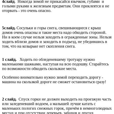
4слайд
. Никогда зимой не прикасайся язычком, губами и
голыми руками к железным предметам. Они приклеятся и не
оторвать - это очень опасно.
5слайд.
Сосульки и горы снега, свешивающиеся с крыш
домов очень опасны и такие места надо обходить стороной.
Ни в коем случае нельзя заходить в огражденные зоны. Нельзя
ходить вблизи домов и заходить в подъезд, не убедившись в
том, что на козырьке нет скопления снега.
1 слайд.
Ходить по обледеневшему тротуару нужно
маленькими шажками, наступая на всю подошву. Старайтесь
по возможности обходить скользкие места.
Особенно внимательно нужно зимой переходить дорогу -
машина на скользкой дороге не сможет остановиться сразу!
2 слайд.
Спуск горки не должен выходить на проезжую часть
или заледеневший водоем, а малышей лучше катать с
маленьких пологих снежных горок, причём в немноголюдных
местах и при отсутствии деревьев, заборов и других