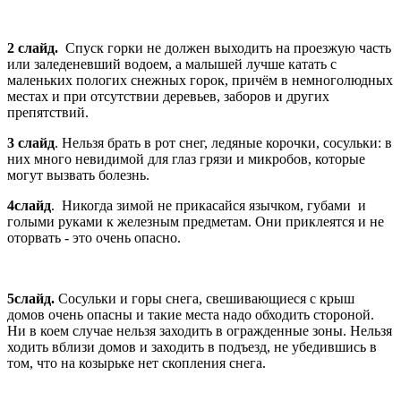
2 слайд.
Спуск горки не должен выходить на проезжую часть
или заледеневший водоем, а малышей лучше катать с
маленьких пологих снежных горок, причём в немноголюдных
местах и при отсутствии деревьев, заборов и других
препятствий.
3 слайд
. Нельзя брать в рот снег, ледяные корочки, сосульки: в
них много невидимой для глаз грязи и микробов, которые
могут вызвать болезнь.
4слайд
. Никогда зимой не прикасайся язычком, губами и
голыми руками к железным предметам. Они приклеятся и не
оторвать - это очень опасно.
5слайд.
Сосульки и горы снега, свешивающиеся с крыш
домов очень опасны и такие места надо обходить стороной.
Ни в коем случае нельзя заходить в огражденные зоны. Нельзя
ходить вблизи домов и заходить в подъезд, не убедившись в
том, что на козырьке нет скопления снега.