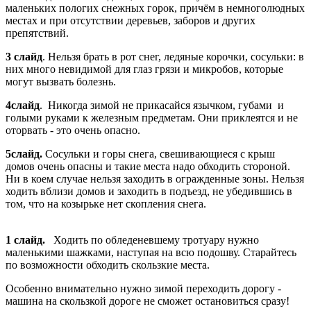
маленьких пологих снежных горок, причём в немноголюдных
местах и при отсутствии деревьев, заборов и других
препятствий.
3 слайд
. Нельзя брать в рот снег, ледяные корочки, сосульки: в
них много невидимой для глаз грязи и микробов, которые
могут вызвать болезнь.
4слайд
. Никогда зимой не прикасайся язычком, губами и
голыми руками к железным предметам. Они приклеятся и не
оторвать - это очень опасно.
5слайд.
Сосульки и горы снега, свешивающиеся с крыш
домов очень опасны и такие места надо обходить стороной.
Ни в коем случае нельзя заходить в огражденные зоны. Нельзя
ходить вблизи домов и заходить в подъезд, не убедившись в
том, что на козырьке нет скопления снега.
1 слайд.
Ходить по обледеневшему тротуару нужно
маленькими шажками, наступая на всю подошву. Старайтесь
по возможности обходить скользкие места.
Особенно внимательно нужно зимой переходить дорогу -
машина на скользкой дороге не сможет остановиться сразу!