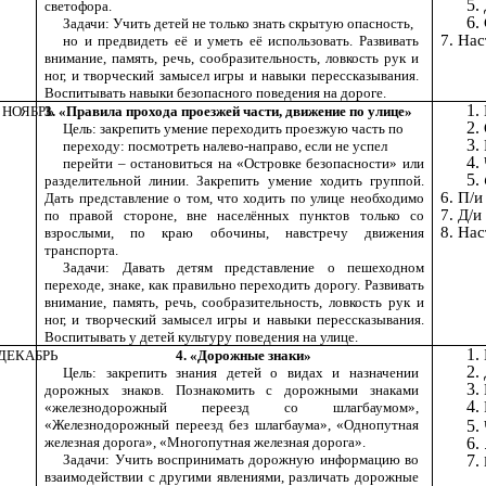
светофора.
Задачи: Учить детей не только знать скрытую опасность,
7. На
но и предвидеть её и уметь её использовать. Развивать
внимание, память, речь, сообразительность, ловкость рук и
ног, и творческий замысел игры и навыки перессказывания.
Воспитывать навыки безопасного поведения на дороге.
НОЯБРЬ
3. «Правила прохода проезжей части, движение по улице»
Цель: закрепить умение переходить проезжую часть по
переходу: посмотреть налево-направо, если не успел
перейти – остановиться на «Островке безопасности» или
разделительной линии. Закрепить умение ходить группой.
6. П/
Дать представление о том, что ходить по улице необходимо
7. Д/и
по правой стороне, вне населённых пунктов только со
8. На
взрослыми, по краю обочины, навстречу движения
транспорта.
Задачи: Давать детям представление о пешеходном
переходе, знаке, как правильно переходить дорогу. Развивать
внимание, память, речь, сообразительность, ловкость рук и
ног, и творческий замысел игры и навыки перессказывания.
Воспитывать у детей культуру поведения на улице.
ДЕКАБРЬ
4. «Дорожные знаки»
Цель: закрепить знания детей о видах и назначении
дорожных знаков. Познакомить с дорожными знаками
«железнодорожный переезд со шлагбаумом»,
«Железнодорожный переезд без шлагбаума», «Однопутная
железная дорога», «Многопутная железная дорога».
Задачи: Учить воспринимать дорожную информацию во
взаимодействии с другими явлениями, различать дорожные