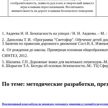
сообразительность, ловкость рук и ног, и творческий замысел
игры и навыки перессказывания. Воспитывать
внимательность на дороге и навыки безопасного поведения
1. Авдеева Н. Н. Безопасность на улицах / Н. Н. Авдеева. – М.
2. Данилова Т. И. «Программа "Светофор". Обучение детей дош
3 Занятия по правилам дорожного движения/ Сост.Н.А. Извеков
4. От рождения до школы. Примерная основная общеобразовате
СИНТЕЗ, 2012.
5. Шалаева. Г.П. Дорожные знаки для маленьких пешеходов.-М
6. Шорыгин Т.А. Беседы об основах безопасности.-М.: ТЦ Сфер
По теме: методические разработки, пр
Перспективный план работы по правилам дорожного движения в старшей и подготов