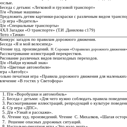
рослые.
Беседа с детьми: «Легковой и грузовой транспорт»
П/и «Разные машины»
Предложить детям картинки-раскраски с различным видом транспо
С/р игра «Водитель»
Д/и «Специальные транспорты»
ЧХЛ Загадки «О транспорте» (Т.И .Данилова с179)
Лото «Тачки»
Конкурс загадок по правилам дорожного движения.
Беседа «Я и мой велосипед»
Чтение худ. произведений.
Н. Сорокин «О правилах дорожного движения
Рассматривание иллюстраций перекрестков.
Рисование различных видов пешеходных переходов.
Д/и «Найди нужный знак»
П/и «Цветные автомобили»
 игра «Автобус»
тольно печатная игра «Правила дорожного движения для маленьких
звлечение «В гостях у Светофора»
П/и «Воробушки и автомобиль»
Беседа с детьми: «Для чего нужно соблюдать правила поведени
Рассматривание иллюстраций, репродукций о культуре поведени
С/р игра «ДПС».
Д/и «Узнай и расскажи».
.Чтение худ. произведений. Чтение С. Михалков, «Шагая осто
Решение опасных дорожных ситуаций.
Настольно-печатная игра «Это надо знать»