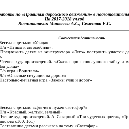
аботы по «Правилам дорожного движения» в подготовительн
На 2017-2018 уч.год
Воспитатели: Матвеева А.С., Семенова Е.С.
Совместная деятельность
Беседа с детьми: «Улица»
П/и «Птицы и автомобили».
Предложить детям из конструктора «Лего» построить участок де
о.
«
Чтение худ. произведений.
Сказка про непослушного зайку и м
оя улица»
С/р игра «Водители»
Д/и «Опасные ситуации на дороге»
Настольно-печатная игра «Законы улиц и дорог»
Беседа с детьми: «Для чего нужен светофор?»
П/и «Красный, желтый, зеленый»
Чтение худ. произведений. А. Северный «Три чудесных цвета», «Тр
анилова с160, 161)
Составление детьми рассказов на тему «Светофор»