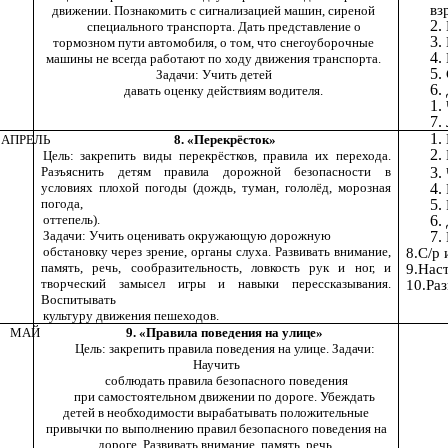
вз
движении. Познакомить с сигнализацией машин, сиреной
специального транспорта. Дать представление о
тормозном пути автомобиля, о том, что снегоуборочные
машины не всегда работают по ходу движения транспорта.
Задачи: Учить детей
давать оценку действиям водителя.
АПРЕЛЬ
8. «Перекрёсток»
Цель: закрепить виды перекрёстков, правила их перехода.
Разъяснить детям правила дорожной безопасности в
условиях плохой погоды (дождь, туман, гололёд, морозная
погода,
оттепель).
Задачи: Учить оценивать окружающую дорожную
обстановку через зрение, органы слуха. Развивать внимание,
8.С/р
память, речь, сообразительность, ловкость рук и ног, и
9.Нас
творческий замысел игры и навыки перессказывания.
10.Ра
Воспитывать
культуру движения пешеходов.
МАЙ
9. «Правила поведения на улице»
Цель: закрепить правила поведения на улице. Задачи:
Научить
соблюдать правила безопасного поведения
при самостоятельном движении по дороге. Убеждать
детей в необходимости вырабатывать положительные
привычки по выполнению правил безопасного поведения на
дороге. Развивать внимание, память, речь,