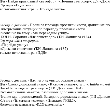
Д/и «Найди правильный светофор», «Почини светофор».
Д/и «Доск
С/р игра «Водители»
стольно-печатная игра: «Это надо знать»
Беседа с детьми: «
Правила прохода проезжей части, движение по
Обыгрывание ситуаций по переходу проезжей части.
Рисование на тему «Мы переходим улицу».
ЧХЛ Н. Сорокин «Для пешеходов» (Т.И .Данилова с164)
С/р игра «Мы шоферы».
и «Перейди улицу»
 «Доскажи словечко» (Т.И .Данилова с187)
стольно-печатная игра «ПДД»
Беседа с детьми: «Для чего нужны дорожные знаки?»
Д/и «Сложи дорожный знак», «К своим знакам»,
Д\и «Найди такой 
П/и «Пешеходы и транспорт» (Т.И .Данилова с164)
Рассматривание макетов, различных дорожных знаков.
Чтение худ. произведений.
Загадки о дорожных знаках (Т.И .Данило
.С/р игра «Ты сегодня пешеход», «Инспектор ГИБДД».
Настольно-печатная игра «ПДД-запоминайка»