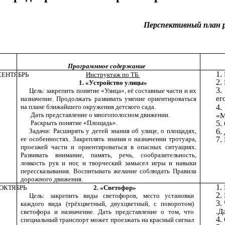
Перспективный план р
Программное содержание
СЕНТЯБРЬ
Инструктаж по ТБ.
1. «Устройство улицы»
Цель: закрепить понятие «Улица», её составные части и их
ег
назначение. Продолжать развивать умение ориентироваться
на плане ближайшего окружения детского сада.
Дать представление о многополосном движении.
«М
Раскрыть понятие «Площадь».
Задачи: Расширять у детей знания об улице, о площадях,
ее особенностях. Закреплять знания о назначении тротуара,
проезжей части и ориентироваться в опасных ситуациях.
Развивать внимание, память, речь, сообразительность,
ловкость рук и ног, и творческий замысел игры и навыки
перессказывания. Воспитывать желание соблюдать Правила
дорожного движения.
ОКТЯБРЬ
2. «Светофор»
Цель: закрепить виды светофоров, место установки
каждого вида (трёхцветный, двухцветный, с поворотом)
.Д
светофора и назначение. Дать представление о том, что
специальный транспорт может проезжать на красный сигнал