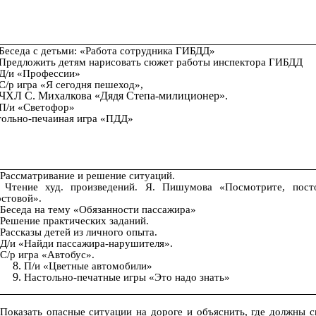
Беседа с детьми: «Работа сотрудника ГИБДД»
Предложить детям нарисовать сюжет работы инспектора ГИБДД
Д/и «Профессии»
С/р игра «Я сегодня пешеход»,
ЧХЛ С. Михалкова «Дядя Степа-милиционер».
П/и «Светофор»
тольно-печаиная игра «ПДД»
Рассматривание и решение ситуаций.
Чтение худ. произведений. Я. Пишумова «Посмотрите, пос
стовой».
Беседа на тему «Обязанности пассажира»
Решение практических заданий.
Рассказы детей из личного опыта.
Д/и «Найди пассажира-нарушителя».
С/р игра «Автобус».
П/и «Цветные автомобили»
Настольно-печатные игры «Это надо знать»
Показать опасные ситуации на дороге и объяснить, где должны с