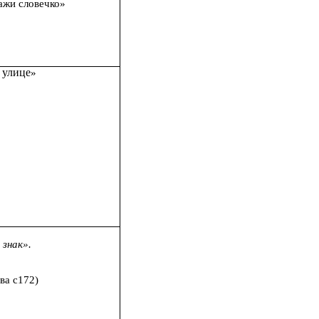
ажи словечко»
 улице
»
знак».
ва с172)