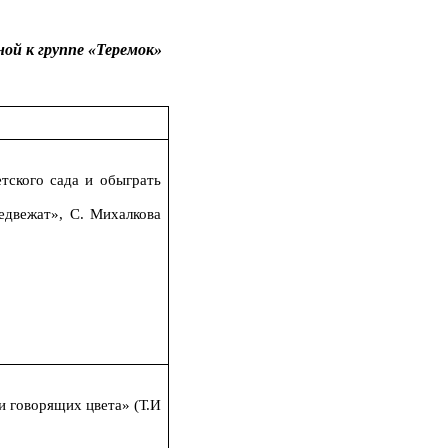
ой к группе «Теремок»
тского сада и обыграть
едвежат», С. Михалкова
и говорящих цвета» (Т.И