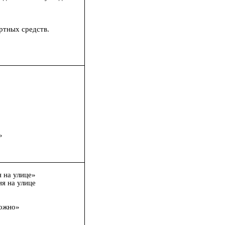
ртных средств.
»
»
я на улице»
я на улице
рожно»