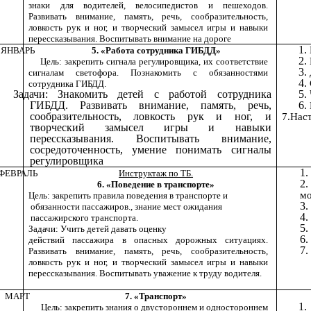
знаки для водителей, велосипедистов и пешеходов.
Развивать внимание, память, речь, сообразительность,
ловкость рук и ног, и творческий замысел игры и навыки
перессказывания. Воспитывать внимание на дороге
ЯНВАРЬ
5. «Работа сотрудника ГИБДД»
Цель: закрепить сигнала регулировщика, их соответствие
сигналам светофора. Познакомить с обязанностями
сотрудника ГИБДД.
Задачи: Знакомить детей с работой сотрудника
ГИБДД. Развивать внимание, память, речь,
сообразительность, ловкость рук и ног, и
7.Нас
творческий замысел игры и навыки
перессказывания. Воспитывать внимание,
сосредоточенность, умение понимать сигналы
регулировщика
ФЕВРАЛЬ
Инструктаж по ТБ.
6. «Поведение в транспорте»
мо
Цель: закрепить правила поведения в транспорте и
обязанности пассажиров., знание мест ожидания
пассажирского транспорта.
Задачи: Учить детей давать оценку
действий пассажира в опасных дорожных ситуациях.
Развивать внимание, память, речь, сообразительность,
ловкость рук и ног, и творческий замысел игры и навыки
перессказывания. Воспитывать уважение к труду водителя.
МАРТ
7. «Транспорт»
Цель: закрепить знания о двустороннем и одностороннем