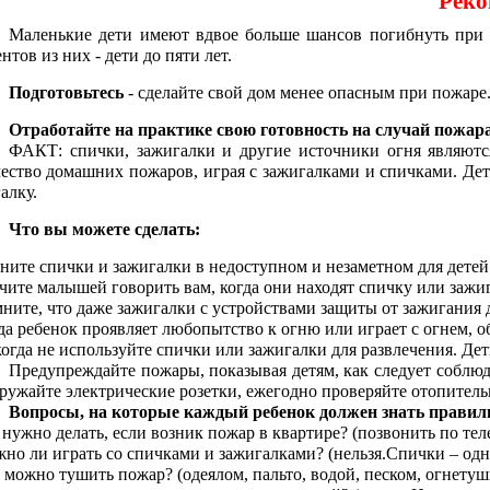
Реко
Маленькие дети имеют вдвое больше шансов погибнуть при 
нтов из них - дети до пяти лет.
Подготовьтесь
- сделайте свой дом менее опасным при пожаре
Отработайте на практике свою готовность на случай пожар
ФАКТ: спички, зажигалки и другие источники огня являютс
ество домашних пожаров, играя с зажигалками и спичками. Де
алку.
Что вы можете сделать:
ните спички и зажигалки в недоступном и незаметном для детей 
чите малышей говорить вам, когда они находят спичку или зажиг
ните, что даже зажигалки с устройствами защиты от зажигания 
да ребенок проявляет любопытство к огню или играет с огнем, о
огда не используйте спички или зажигалки для развлечения. Дет
Предупреждайте пожары, показывая детям, как следует соблюда
ружайте электрические розетки, ежегодно проверяйте отопитель
Вопросы, на которые каждый ребенок должен знать правил
 нужно делать, если возник пожар в квартире? (позвонить по тел
но ли играть со спичками и зажигалками? (нельзя.Спички – одн
 можно тушить пожар? (одеялом, пальто, водой, песком, огнетуш