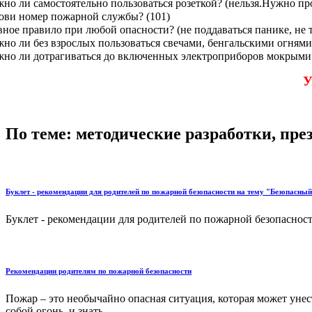
но ли самостоятельно пользоваться розеткой? (нельзя.Нужно п
ови номер пожарной службы? (101)
вное правило при любой опасности? (не поддаваться панике, не 
но ли без взрослых пользоваться свечами, бенгальскими огнями 
но ли дотрагиваться до включенных электроприборов мокрыми ру
У
По теме: методические разработки, пр
Буклет - рекомендации для родителей по пожарной безопасности на тему "Безопасны
Буклет - рекомендации для родителей по пожарной безопасност
Рекомендации родителям по пожарной безопасности
Пожар – это необычайно опасная ситуация, которая может унес
собой огонь, и знать...