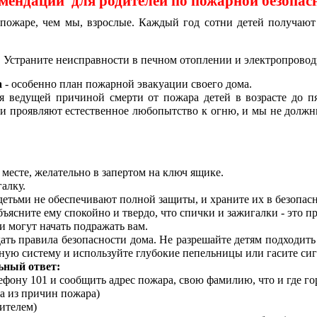
мендации для родителей по пожарной безопас
пожаре, чем мы, взрослые. Каждый год сотни детей получают
. Устраните неисправности в печном отоплении и электропровод
а
- особенно план пожарной эвакуации своего дома.
я ведущей причиной смерти от пожара детей в возрасте до п
ти проявляют естественное любопытство к огню, и мы не должн
месте, желательно в запертом на ключ ящике.
алку.
детьми не обеспечивают полной защиты, и храните их в безопасн
бъясните ему спокойно и твердо, что спички и зажигалки - это 
и могут начать подражать вам.
ть правила безопасности дома. Не разрешайте детям подходить б
ную систему и используйте глубокие пепельницы или гасите сиг
ьный ответ:
ефону 101 и сообщить адрес пожара, свою фамилию, что и где го
а из причин пожара)
ителем)