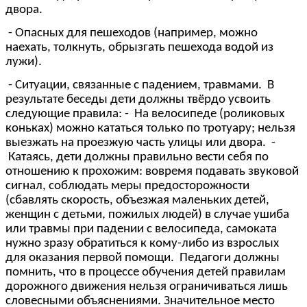
двора.
- Опасных дл
я пешеходов (например, можно
наехать, толкнуть, обрызгать пешехода водой из
лужи).
- Ситуации, связанные с падением, травмами. В
результате беседы дети должны твёрдо усвоить
следующие правила: - На велосипеде (роликовых
коньках) можно кататься только по
тротуару; нельзя
выезжать на проезжую часть улицы или двора.
-
Катаясь, дети должны правильно вести себя по
отношению к прохожим: вовремя подавать звуковой
сигнал, соблюдать меры предосторожности
(сбавлять скорость, объезжая маленьких детей,
женщин с деть
ми, пожилых людей) в случае ушиба
или травмы при падении с велосипеда, самоката
нужно зразу обратиться к кому-либо из взрослых
для оказания первой помощи. Педагоги должны
помнить, что в процессе обучения детей правилам
дорожного движения нельзя ограничиваться лишь
словесными объяснениями. Значительное место