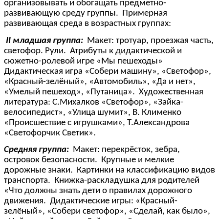
организовывать и обогащать предметно-
развивающую среду группы. Примерная
развивающая среда в возрастных группах:
II младшая группа:
Макет: тротуар, проезжая часть,
светофор. Рули. Атрибуты к дидактической и
сюжетно-ролевой игре «Мы пешеходы»
Дидактическая игра «Собери машину», «Светофор»,
«Красный-зелёный», «Автомобиль», «Да и нет»,
«Умелый пешеход», «Путаница». Художественная
литература: С.Михалков «Светофор», «Зайка-
велосипедист», «Улица шумит», В. Клименко
«Происшествие с игрушками», Т.Александрова
«Светофорчик Светик».
Средняя группа:
Макет: перекрёсток, зебра,
островок безопасности. Крупные и мелкие
дорожные знаки. Картинки на классификацию видов
транспорта. Книжка-раскладушка для родителей
«Что должны знать дети о правилах дорожного
движения. Дидактические игры: «Красный-
зелёный», «Собери светофор», «Сделай, как было»,