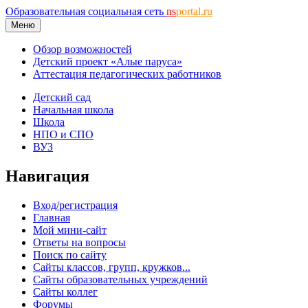
Образовательная социальная сеть
ns
portal.ru
Меню
Обзор возможностей
Детский проект «Алые паруса»
Аттестация педагогических работников
Детский сад
Начальная школа
Школа
НПО и СПО
ВУЗ
Навигация
Вход/регистрация
Главная
Мой мини-сайт
Ответы на вопросы
Поиск по сайту
Сайты классов, групп, кружков...
Сайты образовательных учреждений
Сайты коллег
Форумы