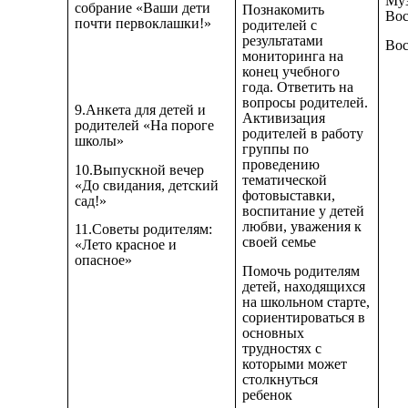
Муз
собрание «Ваши дети
Познакомить
Вос
почти первоклашки!»
родителей с
результатами
Вос
мониторинга на
конец учебного
года. Ответить на
вопросы родителей.
9.Анкета для детей и
Активизация
родителей «На пороге
родителей в работу
школы»
группы по
проведению
10.Выпускной вечер
тематической
«До свидания, детский
фотовыставки,
сад!»
воспитание у детей
любви, уважения к
11.Советы родителям:
своей семье
«Лето красное и
опасное»
Помочь родителям
детей, находящихся
на школьном старте,
сориентироваться в
основных
трудностях с
которыми может
столкнуться
ребенок