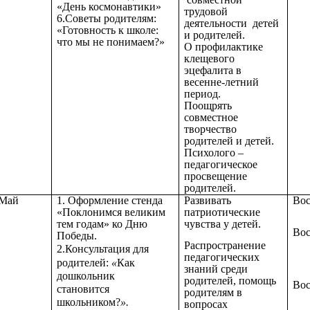
«День космонавтики»
трудовой
6.Советы родителям:
деятельности детей
«Готовность к школе:
и родителей.
что мы не понимаем?»
О профилактике
клещевого
эцефалита в
весенне-летний
период.
Поощрять
совместное
творчество
родителей и детей.
Психолого –
педагогическое
просвещение
родителей.
Май
1. Оформление стенда
Развивать
Вос
«Поклонимся великим
патриотические
тем годам» ко Дню
чувства у детей.
Вос
Победы.
Распространение
2.Консультация
для
педагогических
родителей:
«
Как
знаний среди
дошкольник
родителей, помощь
Вос
становится
родителям в
школьником?
».
вопросах