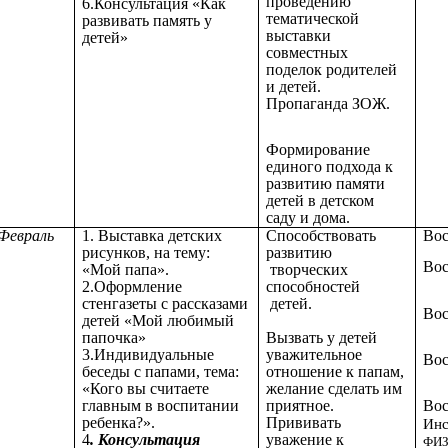
проведению
6.Консультация «Как
тематической
развивать память у
выставки
детей»
совместных
поделок родителей
и детей.
Пропаганда ЗОЖ.
Формирование
единого подхода к
развитию памяти
детей в детском
саду и дома.
Февраль
1. Выставка детских
Способствовать
Вос
рисунков, на тему:
развитию
Вос
«Мой папа».
творческих
2.Оформление
способностей
стенгазеты с рассказами
детей.
Вос
детей «Мой любимый
папочка»
Вызвать у детей
3.Индивидуальные
уважительное
Вос
беседы с папами, тема:
отношение к папам,
«Кого вы считаете
желание сделать им
главным в воспитании
приятное.
Вос
ребенка?».
Прививать
Инс
4
. Консультация
уважение к
ФИ