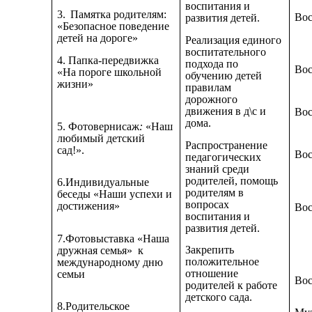
воспитания и
3.
Памятка родителям:
Вос
развития детей.
«Безопасное поведение
детей на дороге»
Реализация единого
воспитательного
4. Папка-передвижка
подхода по
Вос
«На пороге школьной
обучению детей
жизни»
правилам
дорожного
движения в д\с и
Вос
дома.
5. Фотовернисаж
:
«Наш
любимый детский
Распространение
сад!».
Вос
педагогических
знаний среди
родителей, помощь
6.Индивидуальные
родителям в
беседы «Наши успехи и
вопросах
достижения»
Вос
воспитания и
развития детей.
7.Фотовыставка «Наша
Закрепить
дружная семья» к
положительное
международному дню
отношение
семьи
Вос
родителей к работе
детского сада.
8.Родительское