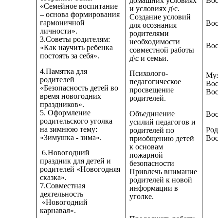
домашних условиях
Вос
«Семейное воспитание
и условиях д\с.
– основа формирования
Создание условий
гармоничной
Вос
для осознания
личности».
родителями
3.Советы родителям:
необходимости
Вос
«Как научить ребенка
совместной работы
постоять за себя».
д\с и семьи.
4.Памятка для
Психолого-
Муз
родителей
педагогическое
Вос
«Безопасность детей во
просвещение
Вос
время новогодних
родителей.
праздников».
5. Оформление
Объединение
Вос
родительского уголка
усилий педагогов и
на зимнюю тему:
Род
родителей по
«Зимушка - зима».
Вос
приобщению детей
к основам
6.Новогодний
пожарной
праздник для детей и
безопасности
родителей «Новогодняя
Привлечь внимание
сказка».
родителей к новой
7.Совместная
информации в
деятельность
уголке.
«Новогодний
карнавал».