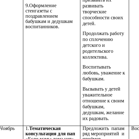
9.Оформление
развивать
стенгазеты с
творческие
поздравлением
способности своих
бабушкам и дедушкам
детей.
воспитанников.
Продолжать работу
по сплочению
детского и
родительского
коллектива.
Воспитывать
любовь, уважение к
бабушкам.
Вызывать у детей
уважительное
отношение к своим
бабушкам,
дедушкам, желание
их радовать.
Ноябрь
1.
Тематическая
Предложить папам
Вос
консультация для пап
ряд мероприятий и
«Если мамы дома нет».
приёмов