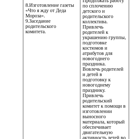
Продолжать работу
8.Изготовление газеты
по сплочению
«Что я жду от Деда
детского и
Мороза».
родительского
9.Заседание
коллектива.
родительского
Привлечь
комитета.
родителей к
украшению группы,
подготовке
костюмов и
атрибутов для
новогоднего
праздника.
Вовлечь родителей
и детей в
подготовку к
новогоднему
празднику.
Привлечь
родительский
комитет к помощи в
изготовлении
выносного
материала, который
обеспечивает
двигательную
активность детей во