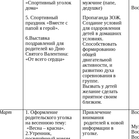
«Спортивный уголок
мужчине (папе,
Вос
дома»
дедушке)
5. Спортивный
Пропаганда ЗОЖ.
праздник «Вместе с
Создание условий
папой я герой».
для оздоровления
детей в домашних
6.Выставка
условиях.
поздравлений для
Способствовать
родителей ко Дню
формированию
Святого Валентина:
общей
«От всего сердца»
двигательной
активности, и
развитию духа
соревнования в
группе.
Вызвать у детей
желание сделать
приятное своим
близким.
Март
1. Оформление
Привлечение
Вос
родительского уголка
внимания
на весеннюю тему:
родителей к новой
Муз
«Весна – красна».
информации в
Вос
2.Утренник,
уголке.
Вос
посвящённый мамам