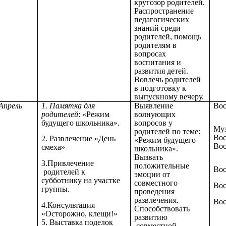
кругозор родителей.
Распространение
педагогических
знаний среди
родителей, помощь
родителям в
вопросах
воспитания и
развития детей.
Вовлечь родителей
в подготовку к
выпускному вечеру.
Апрель
1. Памятка для
Выявление
Вос
родителей
: «Режим
волнующих
будущего школьника».
вопросов у
Муз
родителей по теме:
Вос
2. Развлечение «День
«Режим будущего
Вос
смеха»
школьника».
Вызвать
3.Привлечение
положительные
Вос
родителей к
эмоции от
субботнику на участке
совместного
Вос
группы.
проведения
развлечения.
Вос
4.Консультация
Способствовать
«Осторожно, клещи!»
развитию
5. Выставка поделок
совместной