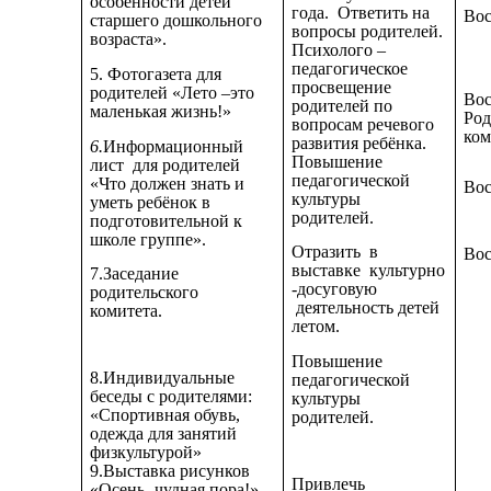
особенности детей
года. Ответить на
Вос
старшего дошкольного
вопросы родителей.
возраста».
Психолого –
педагогическое
5. Фотогазета для
просвещение
родителей «Лето –это
Вос
родителей по
маленькая жизнь!»
Род
вопросам речевого
ком
развития ребёнка.
6.
Информационный
Повышение
лист для родителей
педагогической
«Что должен знать и
Вос
культуры
уметь ребёнок в
родителей.
подготовительной к
школе группе».
Отразить в
Вос
выставке культурно
7.Заседание
-досуговую
родительского
деятельность детей
комитета.
летом.
Повышение
8.Индивидуальные
педагогической
беседы с родителями:
культуры
«Спортивная обувь,
родителей.
одежда для занятий
физкультурой»
9.Выставка рисунков
Привлечь
«Осень -чудная пора!»