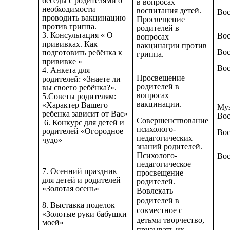
беседы с родителями о
в вопросах
необходимости
воспитания детей.
Вос
проводить вакцинацию
Просвещение
против гриппа.
родителей в
3. Консультация « О
Вос
вопросах
прививках. Как
вакцинации против
Вос
подготовить ребёнка к
гриппа.
прививке »
Вос
4. Анкета для
Просвещение
родителей: «Знаете ли
родителей в
вы своего ребёнка?».
вопросах
5.Советы родителям:
вакцинации.
«Характер Вашего
Муз
ребенка зависит от Вас»
Вос
Совершенствование
6.
Конкурс для детей и
психолого-
родителей «Огородное
Вос
педагогических
чудо»
знаний родителей.
Психолого-
Вос
педагогическое
7.
Осенний праздник
просвещение
для детей и родителей
родителей.
«Золотая осень»
Вовлекать
родителей в
8. Выставка поделок
совместное с
«Золотые руки бабушки
детьми творчество,
моей»
призывать их