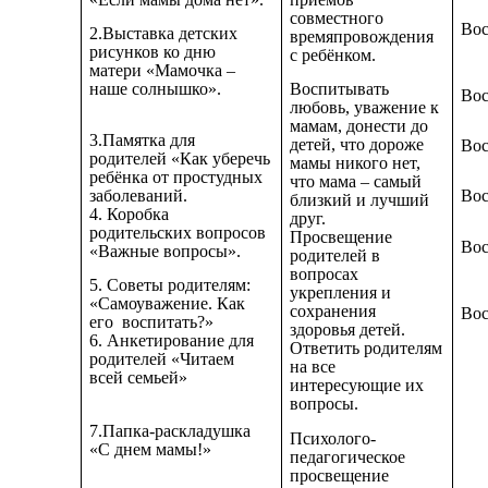
совместного
Вос
2.Выставка детских
времяпровождения
рисунков ко дню
с ребёнком.
матери «Мамочка –
наше солнышко».
Воспитывать
Вос
любовь, уважение к
мамам, донести до
3.Памятка для
детей, что дороже
Вос
родителей «Как уберечь
мамы никого нет,
ребёнка от простудных
что мама – самый
заболеваний.
Вос
близкий и лучший
4. Коробка
друг.
родительских вопросов
Просвещение
Вос
«Важные вопросы».
родителей в
вопросах
5. Советы родителям:
укрепления и
«Самоуважение. Как
сохранения
Вос
его воспитать?»
здоровья детей.
6. Анкетирование для
Ответить родителям
родителей «Читаем
на все
всей семьей»
интересующие их
вопросы.
7.Папка-раскладушка
Психолого-
«С днем мамы!»
педагогическое
просвещение