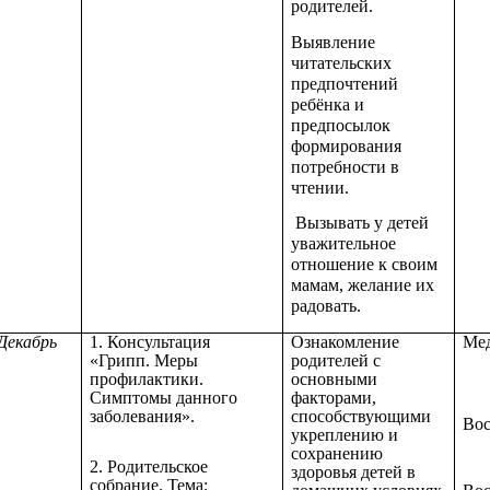
родителей.
Выявление
читательских
предпочтений
ребёнка и
предпосылок
формирования
потребности в
чтении.
Вызывать у детей
уважительное
отношение к своим
мамам, желание их
радовать.
Декабрь
1. Консультация
Ознакомление
Мед
«Грипп. Меры
родителей с
профилактики.
основными
Симптомы данного
факторами,
заболевания».
способствующими
Вос
укреплению и
сохранению
2. Родительское
здоровья детей в
собрание. Тема: