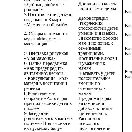
Доставить радость
«Добрые, любимые,
родителям и детям.
родные!»
Вос
3.Изготовление детьми
Демонстрация
подарков к 8 марта
творческих
«Мамочке любимой».
Вос
способностей детей,
умений и навыков.
4. Оформление мини-
Вос
Знакомство с хобби
музея «Моя мама -
мам и их дочек, с
мастерица»
семейными
Вос
5. Выставка рисунков
традициями.
Вос
«Моя мамочка»
Воспитание любви
6. Папка-передвижка
и уважения к
«Как предупредить
мамам.
Род
авитаминоз весной».
Вызывать у детей
Вос
7.Консультация «Роль
положительные
матери в воспитании
эмоции по
ребёнка»
отношению к
8.Родительское
мамам.
собрание «Роль игры
Предложить ряд
при подготовке детей к
витаминов и
школе»
добавок к пищи
9.Заседание
детей весной.
родительского комитета
Расширять
по теме «Подготовка к
психолого –
выпускному балу»
педагогический