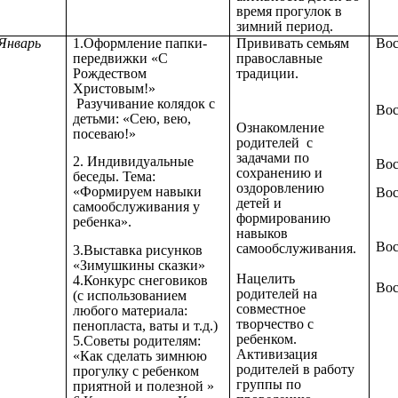
время прогулок в
зимний период.
Январь
1.Оформление папки-
Прививать семьям
Вос
передвижки «С
православные
Рождеством
традиции.
Христовым!»
Разучивание колядок с
Вос
детьми: «Сею, вею,
Ознакомление
посеваю!»
родителей с
задачами по
2. Индивидуальные
Вос
сохранению и
беседы. Тема:
оздоровлению
«Формируем навыки
Вос
детей и
самообслуживания у
формированию
ребенка».
навыков
Вос
самообслуживания.
3.Выставка рисунков
«Зимушкины сказки»
Нацелить
4.Конкурс снеговиков
Вос
родителей на
(с использованием
совместное
любого материала:
творчество с
пенопласта, ваты и т.д.)
ребенком.
5.Советы родителям:
Активизация
«Как сделать зимнюю
родителей в работу
прогулку с ребенком
группы по
приятной и полезной »