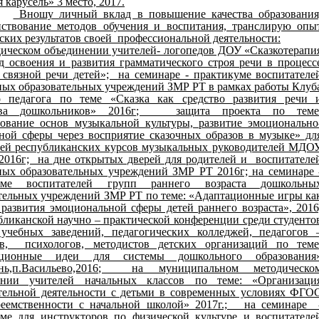
 карусель» 3 место, 2017.
Вношу личный вклад в повышение качества образования
нствование методов обучения и воспитания, транслирую опы
ских результатов своей профессиональной деятельности:
ическом объединении учителей- логопедов ДОУ «Сказкотерапи
д освоения и развития грамматического строя речи в процесс
 связной речи детей»; на семинаре - практикуме воспитателе
ых образовательных учреждений ЗМР РТ в рамках работы Клуб
о педагога по теме «Сказка как средство развития речи 
ства дошкольников» 2016г; защита проекта по теме
ование основ музыкальной культуры, развитие эмоционально
ной сферы через восприятие сказочных образов в музыке» дл
лей республиканских курсов музыкальных руководителей МДО
 2016г; на дне открытых дверей для родителей и воспитателе
ых образовательных учреждений ЗМР РТ 2016г; на семинаре 
уме воспитателей групп раннего возраста дошкольны
тельных учреждений ЗМР РТ по теме: «Адаптационные игры ка
 развития эмоциональной сферы детей раннего возраста», 2016
бликанской научно – практической конференции среди студенто
учебных заведений, педагогических колледжей, педагогов 
ов, психологов, методистов детских организаций по теме
ационные идеи для системы дошкольного образования
нь,п.Васильево,2016; на муниципальном методическо
ении учителей начальных классов по теме: «Организаци
тельной деятельности с детьми в современных условиях ФГО
еемственности с начальной школой» 2017г.; на семинаре 
ме для инструкторов по физической культуре и воспитателе