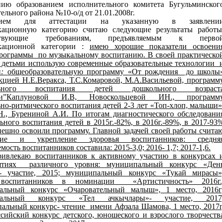
нию образованием исполнительного комитета Бугульминског
ельного района №10-о/д от 21.01.2008г.
нием для аттестации на указанную в заявлени
кационную категорию считаю следующие результаты работы
тствующие требованиям, предъявляемым к перво
кационной категории :
имею хорошие показатели освоени
рограммы по музыкальному воспитанию. В своей практическо
 детьми использую современные образовательные технологии 
и
:
общеобразовательную программу «От рождения до школы
кцией Н.Е.Веракса, Т.С.Комаровой, М.А.Васильевой, программ
льного воспитания детей дошкольного возраст
ки”Каплуновой И.В, Новоскольцевой ИН., программ
но-ритмического воспитания детей 2-3 лет «Топ-хлоп, малыши»
Н., Бурениной А.И. По итогам диагностического обследовани
ного воспитания детей в 2015г.-82%, в 2016г.-89%, в 2017-93
пешно освоили программу. Главной задачей своей работы счита
ение и укрепление здоровья воспитанников: средня
мость воспитанников составила: 2015-3,0; 2016- 1,7; 2017-1,6.
ивлекаю воспитанников к активному участию в конкурсах 
ятиях различного уровня: муниципальный конкурс «Ден
- участие, 2015; муниципальный конкурс «Тукай мирасы»
 воспитанников в номинации «Артистичность» 2016г.
альный конкурс «Очаровательный малыш», 1 место, 2016г
пальный конкурс «Тел ачкычлары»- участие, 2017
льный конкурс- чтение имени Афзала Шамова, 1 место, 2017г
сийский конкурс детского, юношеского и взрослого творчеств