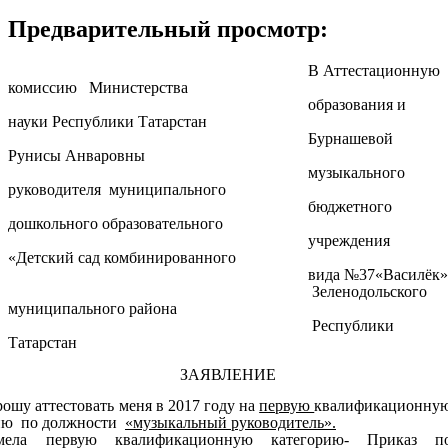
Предварительный просмотр:
В Аттестационную
комиссию Министерства
образования и
науки Республики Татарстан
Бурнашевой
Рунисы Анваровны
музыкального
руководителя муниципального
бюджетного
дошкольного образовательного
учреждения
«Детский сад комбинированного
вида №37«Василёк»
Зеленодольского
муниципального района
Республики
Татарстан
АЯВЛЕНИЕ
ошу аттестовать меня в 2017 году на
первую
квалификационну
ию по должности
«музыкальный руководитель».
мела первую квалификационную категорию- Приказ п