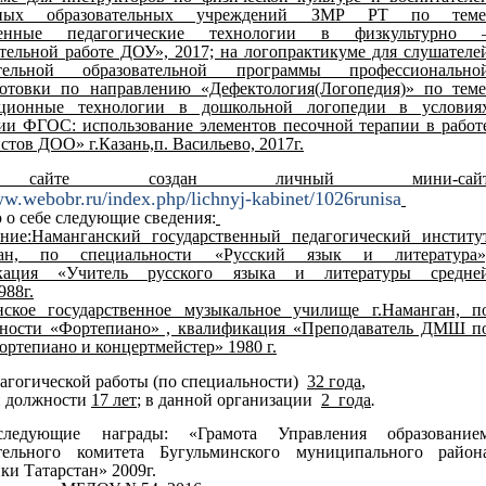
ьных образовательных учреждений ЗМР РТ по теме
менные педагогические технологии в физкультурно 
тельной работе ДОУ», 2017; на логопрактикуме для слушателе
тельной образовательной программы профессионально
готовки по направлению «Дефектология(Логопедия)» по теме
ционные технологии в дошкольной логопедии в условия
ии ФГОС: использование элементов песочной терапии в работ
стов ДОО» г.Казань,п. Васильево, 2017г.
сайте создан личный мини-сай
ww.webobr.ru/index.php/lichnyj-kabinet/1026runisa
о себе следующие сведения:
ание:Наманганский государственный педагогический институ
ган, по специальности «Русский язык и литература»
кация «Учитель русского языка и литературы средне
88г.
нское государственное музыкальное училище г.Наманган, п
ьности «Фортепиано» , квалификация «Преподаватель ДМШ п
ортепиано и концертмейстер» 1980 г.
агогической работы (по специальности)
32 года
,
й должности
17 лет
; в данной организации
2 года
.
ледующие награды: «Грамота Управления образование
тельного комитета Бугульминского муниципального район
ки Татарстан» 2009г.