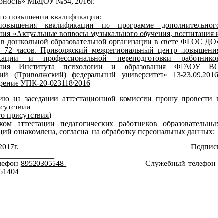
рность» МБДОУ №54, 2016г.
я о повышении квалификации:
овышения квалификации по программе дополнительног
ния «Актуальные вопросы музыкального обучения, воспитания 
 в дошкольной образовательной организации в свете ФГОС ДО
е 72 часов. Приволжский межрегиональный центр повышени
кации и профессиональной переподготовки работнико
вания Института психологии и образования ФГАОУ В
кий (Приволжский) федеральный университет» 13-23.09.2016
рение УПК-20-023118/2016
цию на заседании аттестационной комиссии прошу провести 
сутствии
го присутствия
)
ком аттестации педагогических работников образовательны
ций ознакомлена, согласна на обработку персональных данных:
2.10.2017г. Подпис
______________
лефон
89520305548
Служебный телефо
 61404