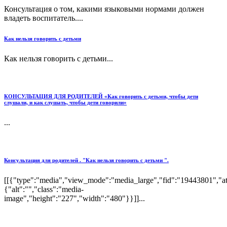
Консультация о том, какими языковыми нормами должен
владеть воспитатель....
Как нельзя говорить с детьми
Как нельзя говорить с детьми...
КОНСУЛЬТАЦИЯ ДЛЯ РОДИТЕЛЕЙ «Как говорить с детьми, чтобы дети
слушали, и как слушать, чтобы дети говорили»
...
Консультация для родителей . "Как нельзя говорить с детьми ".
[[{"type":"media","view_mode":"media_large","fid":"19443801","att
{"alt":"","class":"media-
image","height":"227","width":"480"}}]]...