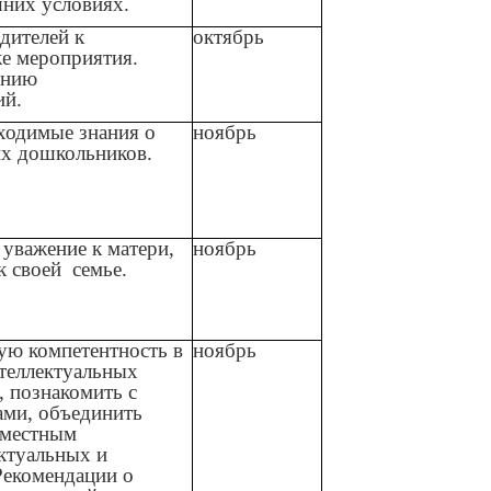
них условиях.
дителей к
октябрь
ке мероприятия.
анию
ий.
ходимые знания о
ноябрь
их дошкольников.
уважение к матери,
ноябрь
к своей семье.
ую компетентность в
ноябрь
нтеллектуальных
, познакомить с
ами, объединить
вместным
ктуальных и
Рекомендации о