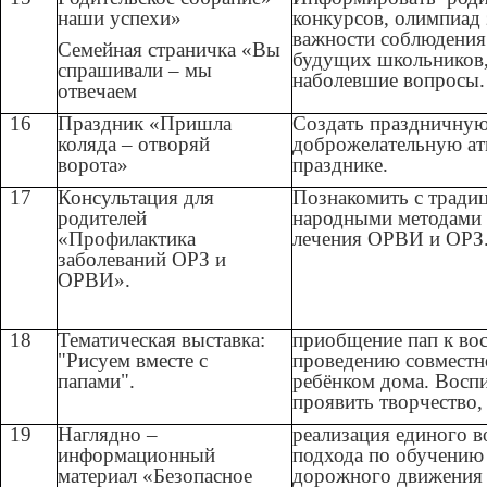
наши успехи»
конкурсов, олимпиад 
важности соблюдения
Семейная страничка «Вы
будущих школьников,
спрашивали – мы
наболевшие вопросы.
отвечаем
16
Праздник «Пришла
Создать праздничную
коляда – отворяй
доброжелательную ат
ворота»
празднике.
17
Консультация для
Познакомить с тради
родителей
народными методами
«Профилактика
лечения ОРВИ и ОРЗ
заболеваний ОРЗ и
ОРВИ».
18
Тематическая выставка:
приобщение пап к во
"Рисуем вместе с
проведению совместн
папами".
ребёнком дома. Восп
проявить творчество,
19
Наглядно –
реализация единого в
информационный
подхода по обучению
материал «Безопасное
дорожного движения 