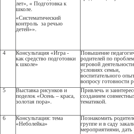
лет», « Подготовка к
школе.
«Систематический
контроль за речью
детей»».
4
Консультация «Игра -
Повышение педагогич
как средство подготовки
родителей по проблем
к школе»
игровой деятельност
условиях семьи
воспитательного опыт
вопросу готовности р
5
Выставка рисунков и
Привлечь и заинтерес
поделок «Осень – краса,
созданием совместных
золотая пора».
тематикой.
6
Консультация: тема
Познакомить родител
«Неболейка»
группе и в саду зак
мероприятиями, дать