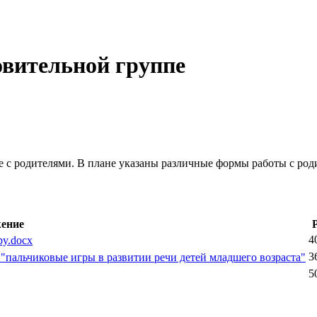
овительной группе
е с родителями. В плане указаны различные формы работы с род
ение
4
py.docx
3
пальчиковые игры в развитии речи детей младшего возраста"
5