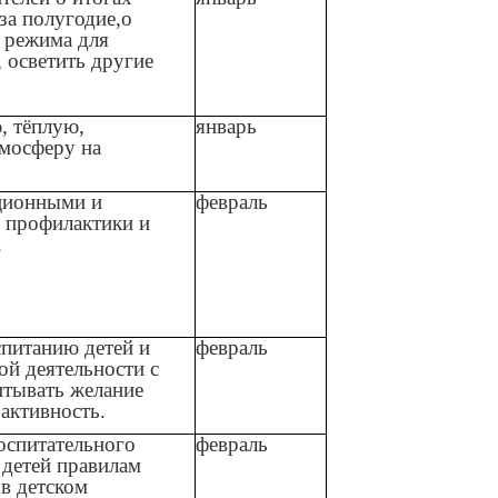
за полугодие,о
 режима для
 осветить другие
, тёплую,
январь
мосферу на
ционными и
февраль
 профилактики и
.
спитанию детей и
февраль
ой деятельности с
итывать желание
 активность.
оспитательного
февраль
 детей правилам
в детском