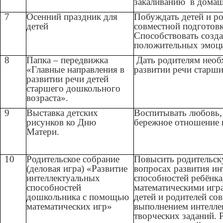
закаливанию в домаш
7
Осенний праздник для
Побуждать детей и ро
детей
совместной подготов
Способствовать созд
положительных эмоц
8
Папка – передвижка
Дать родителям необ
«Главные направления в
развитии речи старш
развитии речи детей
старшего дошкольного
возраста».
9
Выставка детских
Воспитывать любовь, 
рисунков ко Дню
бережное отношение 
Матери.
10
Родительское собрание
Повысить родительск
(деловая игра) «Развитие
вопросах развития и
интеллектуальных
способностей ребёнка
способностей
математическими игр
дошкольника с помощью
детей и родителей со
математических игр»
выполнением интелле
творческих заданий. 