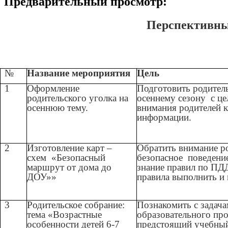
Предварительный просмотр:
Перспективны
№
Название мероприятия
Цель
1
Оформление
Подготовить родител
родительского уголка на
осеннему сезону с ц
осеннюю тему.
внимания родителей 
информации.
2
Изготовление карт –
Обратить внимание р
схем «Безопасный
безопасное поведение
маршрут от дома до
знание правил по ПДД
ДОУ»»
правила выполнить и 
3
Родительское собрание:
Познакомить с задача
тема «Возрастные
образовательного про
особенности детей 6-7
предстоящий учебный