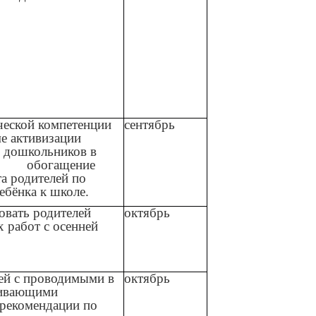
еской компетенции
сентябрь
е активизации
и дошкольников в
, обогащение
а родителей по
ебёнка к школе.
овать родителей
октябрь
 работ с осенней
ей с проводимыми в
октябрь
аливающими
 рекомендации по