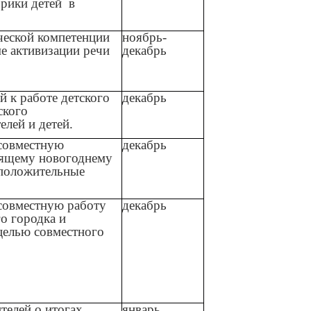
орики детей в
еской компетенции
ноябрь-
е активизации речи
декабрь
й к работе детского
декабрь
ского
елей и детей.
 совместную
декабрь
оящему новогоднему
положительные
 совместную работу
декабрь
о городка и
целью совместного
елей о итогах
январь