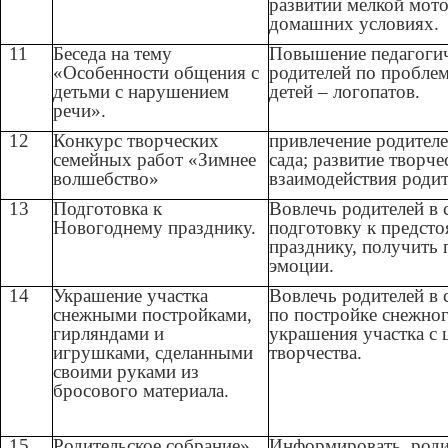
развитии мелкой мот
домашних условиях.
11
Беседа на тему
Повышение педагогич
«Особенности общения с
родителей по проблем
детьми с нарушением
детей – логопатов.
речи».
12
Конкурс творческих
привлечение родителе
семейных работ «Зимнее
сада; развитие творче
волшебство»
взаимодействия родит
13
Подготовка к
Вовлечь родителей в
Новогоднему празднику.
подготовку к предст
празднику,
получить 
эмоции.
14
Украшение участка
Вовлечь родителей в
снежными постройками,
по постройке снежног
гирляндами и
украшения участка с 
игрушками, сделанными
творчества.
своими руками из
бросового материала.
15
Родительское собрание»
Информировать родит