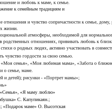
ошение и любовь к маме, к семье.
ажение к семейным традициям и
е отношения и чувство сопричастности к семье, дому,
их жизни.
моциональной атмосферы, необходимой для нормальног
я в родственных отношениях, прививать любовь к близ
 стихи о родных людях, активно участвовать в совмест
ть чувство гордости за свою семью.
ы: «Моя семья», «Моя любимая мама», «Забота о бли
 о семье, маме.
й и детей); рисунки - «Портрет мамы»;
ень»
: «Семья», «Я маму люблю»
абушка» С. Капупикаян.;
я; «Подарок маме» О. Высотская