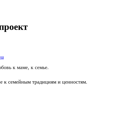
 проект
на
овь к маме, к семье.
е к семейным традициям и ценностям.