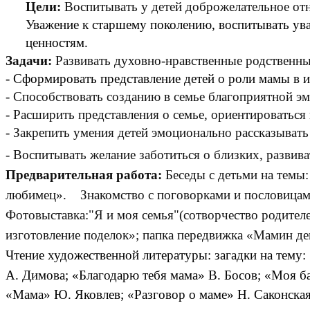
Цели:
Воспитывать у детей доброжелательное отн
У
важение к старшему поколению, воспитывать ув
ценностям.
Задачи:
Развивать духовно-нравственные родственны
- Сформировать представление детей о роли мамы в 
- Способствовать созданию в семье благоприятной э
- Расширить представления о семье, ориентироватьс
- Закрепить умения детей эмоционально рассказывать
- Воспитывать желание заботиться о близких, развива
Предварительная работа:
Беседы с детьми на тем
любимец». Знакомство с поговорками и пословицами
Фотовыставка:"Я и моя семья"(сотворчество родителе
изготовление поделок»; папка передвижка «Мамин д
Чтение художественной литературы: загадки на тему
А. Димова; «Благодарю тебя мама» В. Босов; «Моя б
«Мама» Ю. Яковлев; «Разговор о маме» Н. Саконска