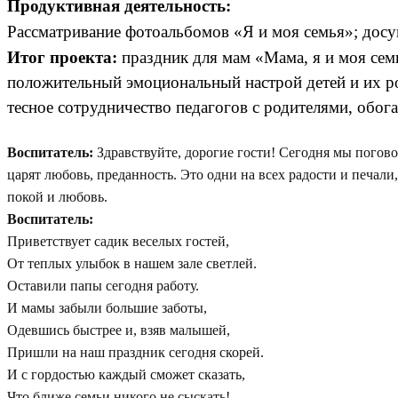
Продуктивная деятельность:
Рассматривание фотоальбомов «Я и моя семья»; досуг
Итог проекта:
праздник для мам «Мама, я и моя сем
положительный эмоциональный настрой детей и их р
тесное сотрудничество педагогов с родителями, обог
Воспитатель:
Здравствуйте, дорогие гости! Сегодня мы поговор
царят любовь, преданность. Это одни на всех радости и печали,
покой и любовь.
Воспитатель:
Приветствует садик веселых гостей,
От теплых улыбок в нашем зале светлей.
Оставили папы сегодня работу.
И мамы забыли большие заботы,
Одевшись быстрее и, взяв малышей,
Пришли на наш праздник сегодня скорей.
И с гордостью каждый сможет сказать,
Что ближе семьи никого не сыскать!