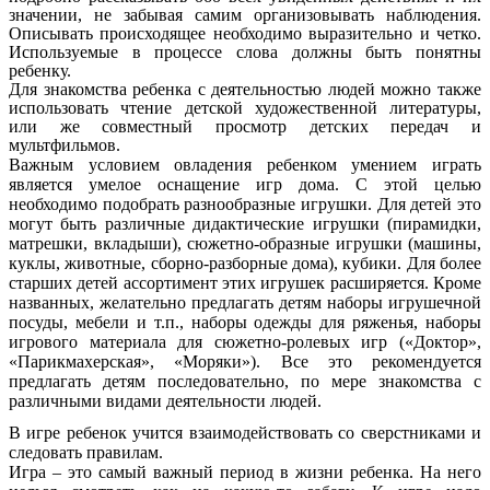
значении, не забывая самим организовывать наблюдения.
Описывать происходящее необходимо выразительно и четко.
Используемые в процессе слова должны быть понятны
ребенку.
Для знакомства ребенка с деятельностью людей можно также
использовать чтение детской художественной литературы,
или же совместный просмотр детских передач и
мультфильмов.
Важным условием овладения ребенком умением играть
является умелое оснащение игр дома. С этой целью
необходимо подобрать разнообразные игрушки. Для детей это
могут быть различные дидактические игрушки (пирамидки,
матрешки, вкладыши), сюжетно-образные игрушки (машины,
куклы, животные, сборно-разборные дома), кубики. Для более
старших детей ассортимент этих игрушек расширяется. Кроме
названных, желательно предлагать детям наборы игрушечной
посуды, мебели и т.п., наборы одежды для ряженья, наборы
игрового материала для сюжетно-ролевых игр («Доктор»,
«Парикмахерская», «Моряки»). Все это рекомендуется
предлагать детям последовательно, по мере знакомства с
различными видами деятельности людей.
В игре ребенок учится взаимодействовать со сверстниками и
следовать правилам.
Игра – это самый важный период в жизни ребенка. На него