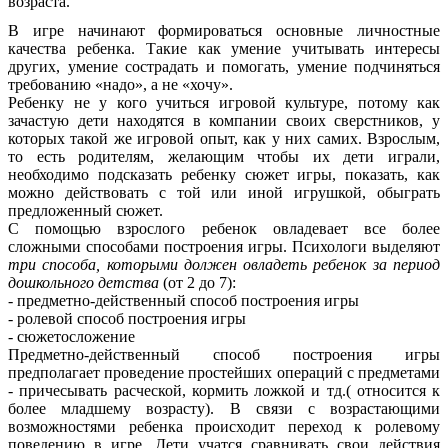
возраста.
В игре начинают формироваться основные личностные
качества ребенка. Такие как умение учитывать интересы
других, умение сострадать и помогать, умение подчиняться
требованию «надо», а не «хочу».
Ребенку не у кого учиться игровой культуре, потому как
зачастую дети находятся в компании своих сверстников, у
которых такой же игровой опыт, как у них самих. Взрослым,
то есть родителям, желающим чтобы их дети играли,
необходимо подсказать ребенку сюжет игры, показать, как
можно действовать с той или иной игрушкой, обыграть
предложенный сюжет.
С помощью взрослого ребенок овладевает все более
сложными способами построения игры. Психологи выделяют
три способа, которыми должен овладеть ребенок за период
дошкольного детства
(от 2 до 7):
- предметно-действенный способ построения игры
- ролевой способ построения игры
- сюжетосложение
Предметно-действенный способ построения игры
предполагает проведение простейших операций с предметами
- причесывать расческой, кормить ложкой и тд.( относится к
более младшему возрасту). В связи с возрастающими
возможностями ребенка происходит переход к ролевому
поведению в игре. Дети учатся сравнивать свои действия