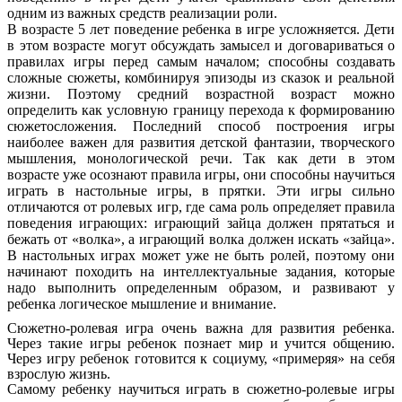
одним из важных средств реализации роли.
В возрасте 5 лет поведение ребенка в игре усложняется. Дети
в этом возрасте могут обсуждать замысел и договариваться о
правилах игры перед самым началом; способны создавать
сложные сюжеты, комбинируя эпизоды из сказок и реальной
жизни. Поэтому средний возрастной возраст можно
определить как условную границу перехода к формированию
сюжетосложения. Последний способ построения игры
наиболее важен для развития детской фантазии, творческого
мышления, монологической речи. Так как дети в этом
возрасте уже осознают правила игры, они способны научиться
играть в настольные игры, в прятки. Эти игры сильно
отличаются от ролевых игр, где сама роль определяет правила
поведения играющих: играющий зайца должен прятаться и
бежать от «волка», а играющий волка должен искать «зайца».
В настольных играх может уже не быть ролей, поэтому они
начинают походить на интеллектуальные задания, которые
надо выполнить определенным образом, и развивают у
ребенка логическое мышление и внимание.
Сюжетно-ролевая игра очень важна для развития ребенка.
Через такие игры ребенок познает мир и учится общению.
Через игру ребенок готовится к социуму, «примеряя» на себя
взрослую жизнь.
Самому ребенку научиться играть в сюжетно-ролевые игры