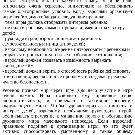
нельзя смотреть как на какую-то забаву. К игре надо
относиться очень серьезно, внимательно и обеспечивать
самые благоприятные условия.
Когда взрослый организует
игру необходимо соблюдать следующие правила:
- тема игры должна отображать интересы ребенка;
- не надо взрослому комментировать и вмешиваться в игру
детей;
- руководя игрой, взрослый помогает развивать
самостоятельность и инициативу детей;
- взрослому необходимо искренне интересоваться ребенком и
стараться строить с ним теплые и заботливые отношения;
- взрослый должен создавать возможность выражать
свободное «Я»;
- взрослый должен верить в способность ребенка действовать
ответственно, решая личные проблемы и создавая у ребенка
чувство безопасности.
Ребенок познает мир через игру. Для него участие в игре
очень важно.
Игра позволяет ему проявлять свою
любознательность, и вовлекает в активное освоение
окружающего мира. Чтобы удовлетворить активность и
интерес детей, взрослому необходимо руководить игрой,
воспитывать стремление к узнаванию нового и обогащению
духовного мира маленького непоседы. Если взрослый
правильно подойдет к организацию игры, то это будет
активно способствовать умственному, а также общему