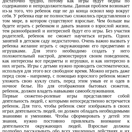
достаточно трудно, потому как игры будут бедны по
содержанию и непродолжительны. Данная проблем возникает
из-за того, что ребенок еще не до конца освоил мир вокруг
себя. У ребенка еще не полностью сложились представления о
том мире, в котором существуют взрослые. Чем больше вы
будете играть с ребенком и давать знания о взрослой жизни,
тем разнообразней и интересней будут его игры.
Без участия
родителей, ребенок не сможет научиться играть. Одних
занятий в детском саду недостаточно. Очень важно вызвать у
ребенка желание играть с окружающими его предметами и
игрушками. Для этого необходимо создать у него
положительный настрой, демонстрируя своим поведением,
как интересны все предметы и игрушки, и как интересно в
них играть. Игры с детьми нужно проводить систематически,
используя для этого все свободное время. Можно играть даже
перед сном - например, с помощью взрослого ребенок может
уложить свою куклу спать, перед этим умыв ее и одев в
ночное белье. Но для отображения бытовых сюжетов,
ребенок, должен владеть навыками самообслуживания.
Первые сюжетно-ролевые игры представляют собой
деятельность людей, с которыми непосредственно встречается
ребенок. Для того, чтобы ребенок смог изображать в своих
играх деятельность людей, он должен обладать необходимыми
знаниями и умениями.
Чтобы сформировать у детей эти
знания, нужно постоянно привлекать внимание к
деятельности окружающих людей. Взрослые должны
подробно рассказывать обо всех увиденных действиях и их