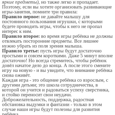
яркие предметы)
, но также легко и пропадает.
Поэтому, если вы хотите организовать развивающие
игры-занятия, помните три правила:
Правило первое:
не давайте малышу для
постоянного пользования игрушки, с которыми
будете проводить игры, чтобы к него не пропал
интерес к ним.
Правило второе:
во время игры ребёнка не должны
отвлекать посторонние предметы. Все лишнее
нужно убрать из поля зрения малыша.
Правило третье:
пусть игры будут достаточно
простыми и совсем короткими. Даже 5 минут вполне
достаточно! Но всегда стремитесь, чтобы ребёнок
довёл начатое дело до конца. А после этого смените
игру на новую - и вы увидите, что внимание ребёнка
снова оживёт.
Каждая игра - это общение ребёнка со взрослым, с
другими детьми; это школа сотрудничества, в
которой он учится и радоваться успеху сверстника,
и стойко переносит свои неудачи.
Доброжелательность, поддержка, радостная
обстановка выдумки и фантазии - только в этом
случае наши игры будут полезны для развития
ребёнка.