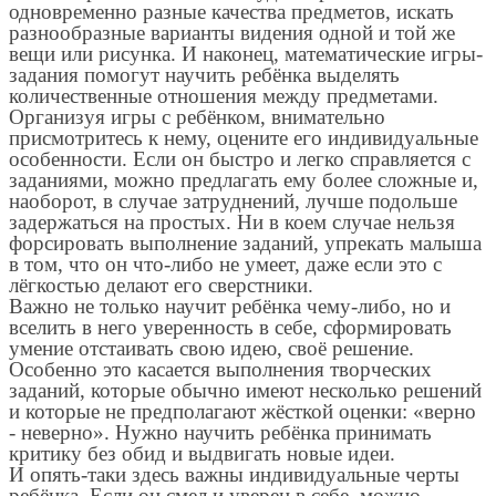
одновременно разные качества предметов, искать
разнообразные варианты видения одной и той же
вещи или рисунка. И наконец, математические игры-
задания помогут научить ребёнка выделять
количественные отношения между предметами.
Организуя игры с ребёнком, внимательно
присмотритесь к нему, оцените его индивидуальные
особенности. Если он быстро и легко справляется с
заданиями, можно предлагать ему более сложные и,
наоборот, в случае затруднений, лучше подольше
задержаться на простых. Ни в коем случае нельзя
форсировать выполнение заданий, упрекать малыша
в том, что он что-либо не умеет, даже если это с
лёгкостью делают его сверстники.
Важно не только научит ребёнка чему-либо, но и
вселить в него уверенность в себе, сформировать
умение отстаивать свою идею, своё решение.
Особенно это касается выполнения творческих
заданий, которые обычно имеют несколько решений
и которые не предполагают жёсткой оценки: «верно
- неверно». Нужно научить ребёнка принимать
критику без обид и выдвигать новые идеи.
И опять-таки здесь важны индивидуальные черты
ребёнка. Если он смел и уверен в себе, можно