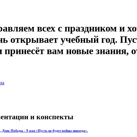
равляем всех с праздником и х
нь открывает учебный год. Пуст
 принесёт вам новые знания, о
на
езентации и конспекты
, День Победы - 9 мая «Пусть не будет войны никогда».