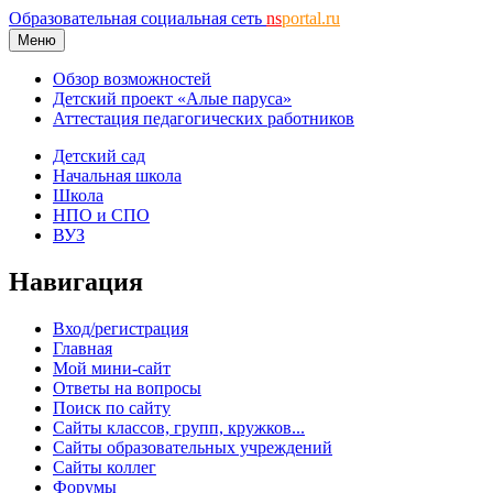
Образовательная социальная сеть
ns
portal.ru
Меню
Обзор возможностей
Детский проект «Алые паруса»
Аттестация педагогических работников
Детский сад
Начальная школа
Школа
НПО и СПО
ВУЗ
Навигация
Вход/регистрация
Главная
Мой мини-сайт
Ответы на вопросы
Поиск по сайту
Сайты классов, групп, кружков...
Сайты образовательных учреждений
Сайты коллег
Форумы