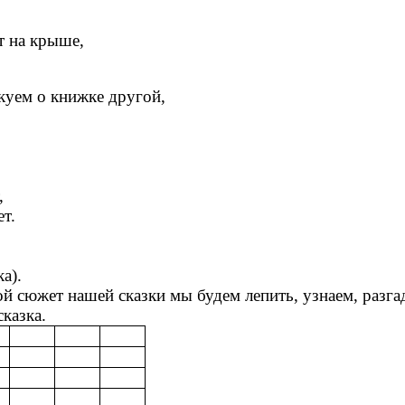
т на крыше,
куем о книжке другой,
,
ет.
а).
ой сюжет нашей сказки мы будем лепить, узнаем, разга
сказка.