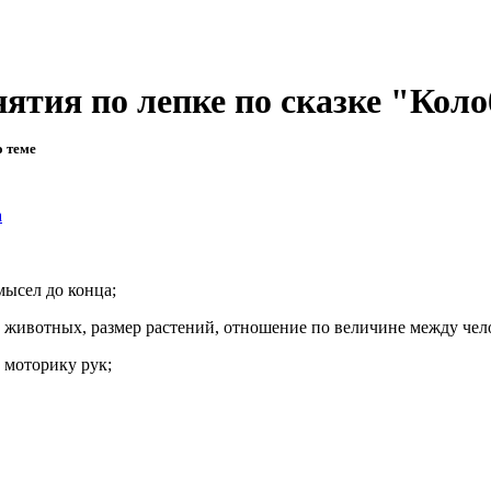
ятия по лепке по сказке "Коло
о теме
а
ысел до конца;
 животных, размер растений, отношение по величине между че
моторику рук;