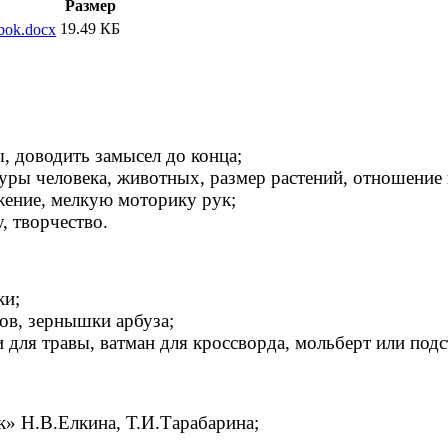
Размер
19.49 КБ
bok.docx
, доводить замысел до конца;
гуры человека, животных, размер растений, отношени
жение, мелкую моторику рук;
, творчество.
ки;
ов, зернышки арбуза;
 для травы, ватман для кроссворда, мольберт или подс
к» Н.В.Елкина, Т.И.Тарабарина;