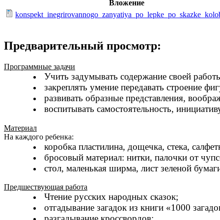
Вложение
konspekt_inegrirovannogo_zanyatiya_po_lepke_po_skazke_kolo
Предварительный просмотр:
Программные задачи
Учить задумывать содержание своей работы
закреплять умение передавать строение фи
развивать образные представления, вообра
воспитывать самостоятельность, инициативу
Материал
На каждого ребенка:
коробка пластилина, дощечка, стека, салфет
бросовый материал: нитки, палочки от чупс
стол, маленькая ширма, лист зеленой бумаги
Предшествующая работа
Чтение русских народных сказок;
отгадывание загадок из книги «1000 загадо
разгадывание кроссвордов;