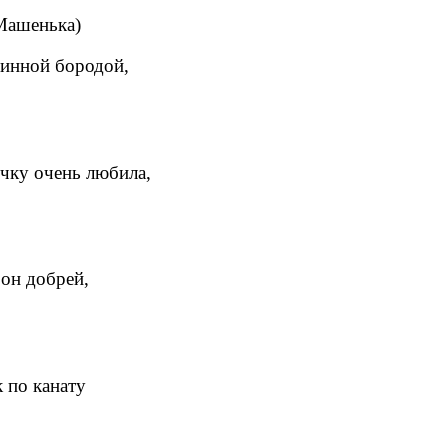
 Машенька)
линной бородой,
чку очень любила,
 он добрей,
к по канату