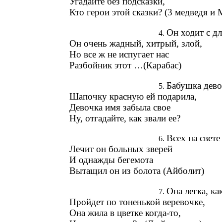
Угадайте без подсказки,
Кто герои этой сказки? (3 медведя и
Он ходит с д
Он очень жадный, хитрый, злой,
Но все ж не испугает нас
Разбойник этот …(Карабас)
Бабушка дево
Шапочку красную ей подарила,
Девочка имя забыла свое
Ну, отгадайте, как звали ее?
Всех на свете
Лечит он больных зверей
И однажды бегемота
Вытащил он из болота (Айболит)
Она легка, ка
Пройдет по тоненькой веревочке,
Она жила в цветке когда-то,