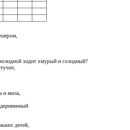
ллером,
холодной ходит хмурый и голодный?
стучит,
а и мила,
 деревянный
ньких детей,