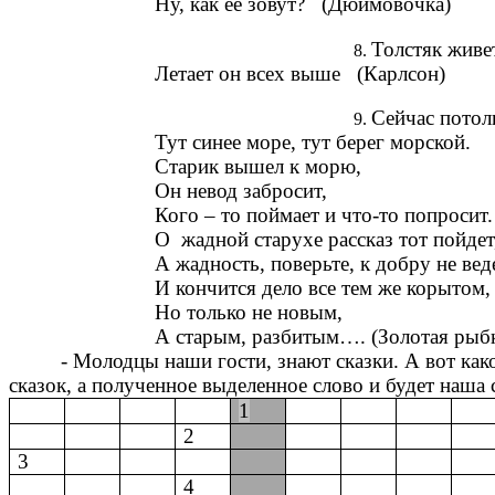
Ну, как ее зовут? (Дюймовочка)
Толстяк живе
Летает он всех выше (Карлсон)
Сейчас потол
Тут синее море, тут берег морской.
Старик вышел к морю,
Он невод забросит,
Кого – то поймает и что-то попросит.
О жадной старухе рассказ тот пойдет
А жадность, поверьте, к добру не вед
И кончится дело все тем же корытом,
Но только не новым,
А старым, разбитым…. (Золотая рыбк
- Молодцы наши гости, знают сказки. А вот как
сказок, а полученное выделенное слово и будет наша 
1
2
3
4