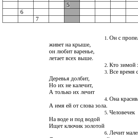
5
6
7
Он с пропе
живет на крыше,
он любит варенье,
летает всех выше.
Кто зимой 
Все время 
Деревья долбит,
Но их не калечит,
А только их лечит
Она красив
А имя ей от слова зола.
Человечек
На воде и под водой
Ищет ключик золотой
Лечит мале