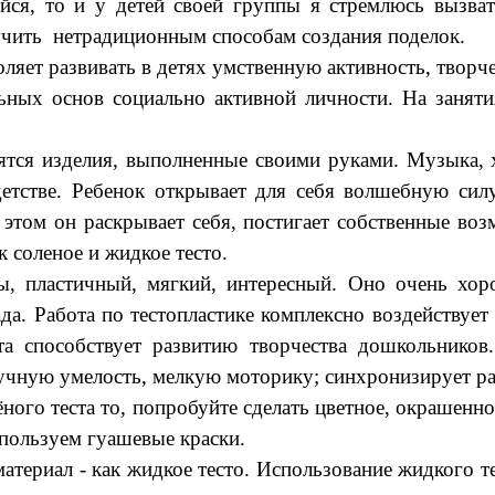
ийся, то и у детей своей группы я стремлюсь вызв
учить нетрадиционным способам создания поделок.
яет развивать в детях умственную активность, творче
ных основ социально активной личности. На заняти
ятся изделия, выполненные своими руками. Музыка, 
етстве. Ребенок открывает для себя волшебную силу
 этом он раскрывает себя, постигает собственные в
 соленое и жидкое тесто.
ы, пластичный, мягкий, интересный. Оно очень хор
ада. Работа по тестопластике комплексно воздействуе
та способствует развитию творчества дошкольников
ную умелость, мелкую моторику; синхронизирует рабо
ного теста то, попробуйте сделать цветное, окрашенн
пользуем гуашевые краски.
атериал - как жидкое тесто. Использование жидкого те