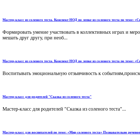
Мастер-класс из соленого теста. Конспект НОД по лепке из соленого теста по теме: «С
Формировать умение участвовать в коллективных играх и мер
мешать друг другу, при необ...
Мастер-класс из соленого теста. Конспект НОД по лепке из соленого теста по теме: «С
Воспитывать эмоциональную отзывчивость к событиям,происход
Мастер-класс для родителей "Сказка из соленого теста"
Мастер-класс для родителей "Сказка из соленого теста"...
Мастер-класс для воспитателей по теме: «Мир соленого теста» Познавательно речев