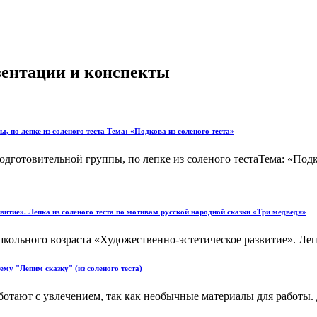
езентации и конспекты
, по лепке из соленого теста Тема: «Подкова из соленого теста»
дготовительной группы, по лепке из соленого тестаТема: «Подко
звитие». Лепка из соленого теста по мотивам русской народной сказки «Три медведя»
ольного возраста «Художественно-эстетическое развитие». Лепка
ему "Лепим сказку" (из соленого теста)
аботают с увлечением, так как необычные материалы для работы