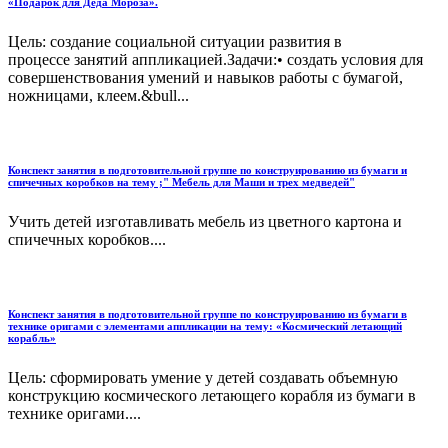
«Подарок для Деда Мороза».
Цель: создание социальной ситуации развития в
процессе занятий аппликацией.Задачи:• создать условия для
совершенствования умений и навыков работы с бумагой,
ножницами, клеем.&bull...
Конспект занятия в подготовительной группе по конструированию из бумаги и
спичечных коробков на тему ;" Мебель для Маши и трех медведей"
Учить детей изготавливать мебель из цветного картона и
спичечных коробков....
Конспект занятия в подготовительной группе по конструированию из бумаги в
технике оригами с элементами аппликации на тему: «Космический летающий
корабль»
Цель: сформировать умение у детей создавать объемную
конструкцию космического летающего корабля из бумаги в
технике оригами....