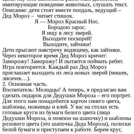
имитирующие поведение животных, слушать текст.
Описание: дети стоят вместе поодаль, ведущий –
Дед Мороз – читает стишок.
Я — Мороз Красный Нос.
Бородою зарос.
Я ищу в лесу зверей.
Выходите поскорей!
Выходите, зайчики!
Дети прыгают навстречу водящему, как зайчики.
Через некоторое время Дед Мороз кричит:
Заморожу! Заморожу! И пытается поймать ребят.
Игра повторяется. Каждый раз Дед Мороз
приглашает выходить из леса новых зверей (мишек,
лисичек…).
2. Основная часть.
Воспитатель: Молодцы! А теперь, я предлагаю вам
сделать подарок для Дедушки Мороза – его портрет.
Для этого нам понадобится картон синего цвета,
шаблоны, ножницы и клей. У вас на столах есть
готовые круги из бумаги белого цвета (лицо
Дедушки Мороза, и помпон на шапочку) и шаблоны
розового цвета (это шапочка Деда Мороза), полоски
белой бумаги и приступаем к работе. Берем круг,