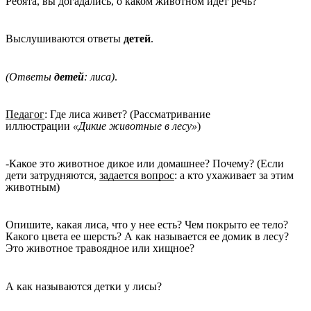
Ребята, вы догадались, о каком животном идёт речь?
Выслушиваются ответы
детей
.
(Ответы
детей
: лиса)
.
Педагог
: Где лиса живет? (Рассматривание
иллюстрации
«Дикие животные в лесу»
)
-Какое это животное дикое или домашнее? Почему? (Если
дети затрудняются,
задается вопрос
: а кто ухаживает за этим
животным)
Опишите, какая лиса, что у нее есть? Чем покрыто ее тело?
Какого цвета ее шерсть? А как называется ее домик в лесу?
Это животное травоядное или хищное?
А как называются детки у лисы?