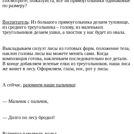
Посмотрите, пожалуйста, все ли прямоугольники одинаковые
по размеру?
Воспитатель
: Из большого прямоугольника делаем туловище,
из среднего треугольника – голову, из маленьких
треугольников делаем ушки, а хвостик у нас будет из овала.
Выкладываем силуэт лисы из готовых форм, положение тела,
наклон головы лисы вы можете менять сами. Когда
композиция готова, наклеиваем последовательно все детали.
В конце добавляем зеленые елки из треугольников, наша лиса
же живет в лесу. Оформляем, глаза, нос, рот у лисы.
А сейчас,
разомнем наши пальчики
:
— Мальчик с пальчик,
— Долго по лесу бродил!
Встретил я медведя, волка,