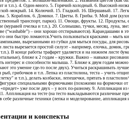
 предметов: 1. Большой-маленький. 2. Названия цветов (как баз
ат и т.п.). 4. Один-много. 5. Горячий-холодный. 6. Высокий-низк
Сухой–мокрый. 14. Колючий. 15. Гладкий. 16. Шершавый. 17. Лег
ы. 5. Кораблик. 6. Домики. 7. Цветы. 8. Грибы. 9. Мой дом (кухня
ественный транспорт, парки). 11. Овощи, фрукты. 12. Продукты,
ые (муравей пчелка и т.п.). 20. Солнышко, тучки, месяц, луна, з
ве (“washable”) – они хорошо отстирываются). Карандашами в эт
ого они быстро ломаются.Учить пользоваться красками – мыть кис
ампиками, вырезанными из губки для мыться посуды, для рисова
ри листа вырезается простой силуэт - например, елочка, домик, 
т.п.). В конце работы трафарет удаляется и на нижнем листе бума
нтальные), ближе к 2 годам – кружки. Важно – навыки рисования
ать интерес и способности малыша. 7. Ближе к двум годам можно
вают это умение где-то после двух). Учиться раскрашивать лучш
рыб, грибочков и т.п. Лепка из пластилина, теста – учить отщи
тку" и т.п.), делать колбаски, лепешечки, прятать в пластилин/
ать фигурки специальными формочками (похожими на формочки от
о «придет» уже после двух – у всех по-разному. 9. Аппликация и
. Аппликация на тесте (на тесто выкладываются различные предм
 себе различные техники (лепка и моделирование, аппликация и 
езентации и конспекты