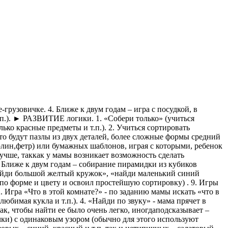
-грузовичке. 4. Ближе к двум годам – игра с посудкой, в
т.п.). ► РАЗВИТИЕ логики. 1. «Собери только» (учиться
ко красные предметы и т.п.). 2. Учиться сортировать
это будут пазлы из двух деталей, более сложные формы средний
ролин,фетр) или бумажных шаблонов, играя с которыми, ребенок
лучше, таккак у мамы возникает возможность сделать
 Ближе к двум годам – собирание пирамидки из кубиков
найди большой желтый кружок», «найди маленький синий
 по форме и цвету и освоил простейшую сортировку) . 9. Игры
 Игра «Что в этой комнате?» - по заданию мамы искать «что в
любимая кукла и т.п.). 4. «Найди по звуку» - мама прячет в
к, чтобы найти ее было очень легко, иногдаподсказывает –
чки) с одинаковым узором (обычно для этого используют