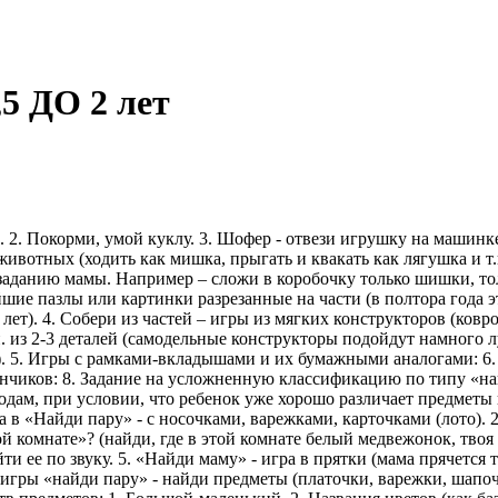
 ДО 2 лет
. 2. Покорми, умой куклу. 3. Шофер - отвези игрушку на машинке
 животных (ходить как мишка, прыгать и квакать как лягушка и 
заданию мамы. Например – сложи в коробочку только шишки, толь
ейшие пазлы или картинки разрезанные на части (в полтора года 
лет). 4. Собери из частей – игры из мягких конструкторов (ков
п. из 2-3 деталей (самодельные конструкторы подойдут намного 
). 5. Игры с рамками-вкладышами и их бумажными аналогами: 6.
канчиков: 8. Задание на усложненную классификацию по типу «
годам, при условии, что ребенок уже хорошо различает предметы
«Найди пару» - с носочками, варежками, карточками (лото). 2.
этой комнате»? (найди, где в этой комнате белый медвежонок, твоя 
е по звуку. 5. «Найди маму» - игра в прятки (мама прячется та
ь игры «найди пару» - найди предметы (платочки, варежки, шапо