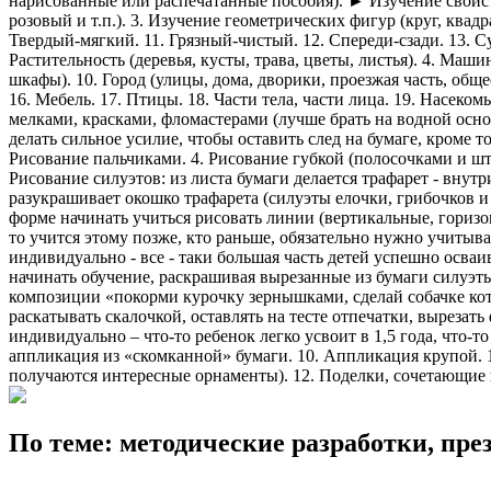
нарисованные или распечатанные пособия). ► Изучение свойств
розовый и т.п.). 3. Изучение геометрических фигур (круг, квадр
Твердый-мягкий. 11. Грязный-чистый. 12. Спереди-сзади. 13. 
Растительность (деревья, кусты, трава, цветы, листья). 4. Машин
шкафы). 10. Город (улицы, дома, дворики, проезжая часть, общ
16. Мебель. 17. Птицы. 18. Части тела, части лица. 19. Насеком
мелками, красками, фломастерами (лучше брать на водной осно
делать сильное усилие, чтобы оставить след на бумаге, кроме т
Рисование пальчиками. 4. Рисование губкой (полосочками и шт
Рисование силуэтов: из листа бумаги делается трафарет - внут
разукрашивает окошко трафарета (силуэты елочки, грибочков и 
форме начинать учиться рисовать линии (вертикальные, горизо
то учится этому позже, кто раньше, обязательно нужно учитыв
индивидуально - все - таки большая часть детей успешно осваи
начинать обучение, раскрашивая вырезанные из бумаги силуэты 
композиции «покорми курочку зернышками, сделай собачке котле
раскатывать скалочкой, оставлять на тесте отпечатки, вырез
индивидуально – что-то ребенок легко усвоит в 1,5 года, что-т
аппликация из «скомканной» бумаги. 10. Аппликация крупой. 11
получаются интересные орнаменты). 12. Поделки, сочетающие в
По теме: методические разработки, пр