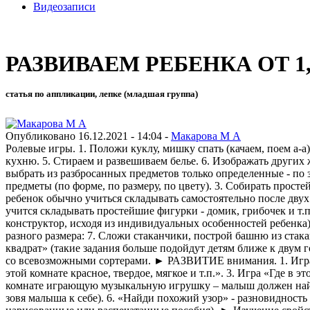
Видеозаписи
РАЗВИВАЕМ РЕБЕНКА ОТ 1,5
статья по аппликации, лепке (младшая группа)
Опубликовано 16.12.2021 - 14:04 -
Макарова М А
Ролевые игры. 1. Положи куклу, мишку спать (качаем, поем а-а)
кухню. 5. Стираем и развешиваем белье. 6. Изображать других
выбрать из разбросанных предметов только определенные - по 
предметы (по форме, по размеру, по цвету). 3. Собирать прост
ребенок обычно учиться складывать самостоятельно после двух 
учится складывать простейшие фигурки - домик, грибочек и т.
конструктор, исходя из индивидуальных особенностей ребенка
разного размера: 7. Сложи стаканчики, построй башню из ста
квадрат» (такие задания больше подойдут детям ближе к двум 
со всевозможными сортерами. ► РАЗВИТИЕ внимания. 1. Игра в 
этой комнате красное, твердое, мягкое и т.п.». 3. Игра «Где в 
комнате играющую музыкальную игрушку – малыш должен найти е
зовя малыша к себе). 6. «Найди похожий узор» - разновидност