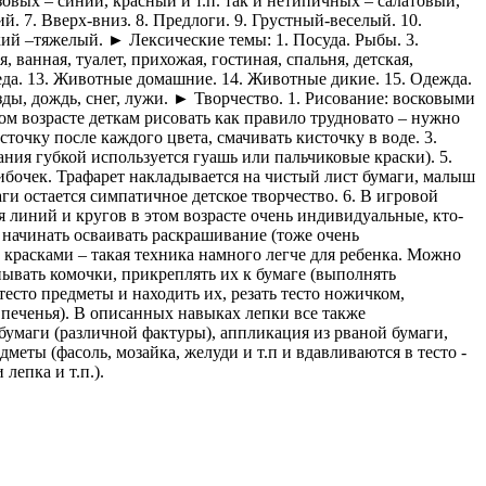
овых – синий, красный и т.п. так и нетипичных – салатовый,
ий. 7. Вверх-вниз. 8. Предлоги. 9. Грустный-веселый. 10.
кий –тяжелый. ► Лексические темы: 1. Посуда. Рыбы. 3.
, ванная, туалет, прихожая, гостиная, спальня, детская,
 еда. 13. Животные домашние. 14. Животные дикие. 15. Одежда.
везды, дождь, снег, лужи. ► Творчество. 1. Рисование: восковыми
ом возрасте деткам рисовать как правило трудновато – нужно
точку после каждого цвета, смачивать кисточку в воде. 3.
ния губкой используется гуашь или пальчиковые краски). 5.
грибочек. Трафарет накладывается на чистый лист бумаги, малыш
ги остается симпатичное детское творчество. 6. В игровой
 линий и кругов в этом возрасте очень индивидуальные, кто-
 начинать осваивать раскрашивание (тоже очень
е красками – такая техника намного легче для ребенка. Можно
пывать комочки, прикреплять их к бумаге (выполнять
тесто предметы и находить их, резать тесто ножичком,
 печенья). В описанных навыках лепки все также
з бумаги (различной фактуры), аппликация из рваной бумаги,
еты (фасоль, мозайка, желуди и т.п и вдавливаются в тесто -
лепка и т.п.).