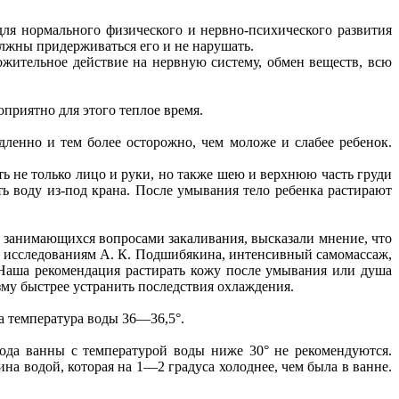
ля нормального физического и нервно-психического развития
лжны придерживаться его и не нарушать.
ожительное действие на нервную систему, обмен веществ, всю
оприятно для этого теплое время.
дленно и тем более осторожно, чем моложе и слабее ребенок.
ь не только лицо и руки, но также шею и верхнюю часть груди
ть воду из-под крана. После умывания тело ребенка растирают
 занимающихся вопросами закаливания, высказали мнение, что
но исследованиям А. К. Подшибякина, интенсивный самомассаж,
 Наша рекомендация растирать кожу после умывания или душа
изму быстрее устранить последствия охлаждения.
а температура воды 36—36,5°.
ода ванны с температурой воды ниже 30° не рекомендуются.
а водой, которая на 1—2 градуса холоднее, чем была в ванне.