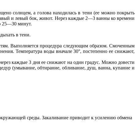
щено солнцем, а голова находилась в тени (ее можно покрыть
равый и левый бок, живот. Нерез каждые 2—3 ванны ко времени
до 25—30 минут.
дыхать в тени.
детям. Выполняется процедура следующим образом. Смоченным
снения. Температура воды вначале 30°, постепенно ее снижают,
через каждые 3 дня ее снижают на один градус. Можно довести
едур (умывание, обтирание, обливание, душ, ванна, купание и
 окружающей среды. Закаливание приводит к усилению обмена