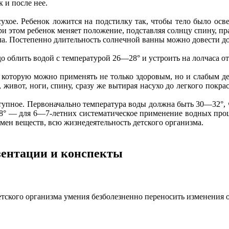
к и после нее.
ухое. Ребенок ложится на подстилку так, чтобы тело было осве
и этом ребенок меняет положение, подставляя солнцу спину, п
ела. Постепенно длительность солнечной ванны можно довести 
 облить водой с температурой 26—28° и устроить на лолчаса от
 которую можно применять не только здоровым, но и слабым 
живот, ноги, спину, сразу же вытирая насухо до легкого покра
тупное. Первоначально температура воды должна быть 30—32°, 
18° — для 6—7-летних систематическое применение водных проц
бмен веществ, всю жизнедеятельность детского организма.
езентации и конспекты
етского организма умения безболезненно переносить изменения