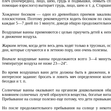
плеч (поочередно), лицо, шею, грудь и подмышки, обмыть с
помощью взрослого) вытирает грудь, лицо, шею и т. д. Старш
Хождение босиком — один из древнейших приемов закаливан
плоскостопия. Поэтому рекомендуется ходить босиком по скоше
каждые 5—7 дней по 1 минуте, доведя общую продолжительно
Воздушные ванны применяются с целью приучить детей к непо
и движение воздуха.
Жарким летом, когда дети весь день ходят только в трусиках,
дни, которые случаются и в летнюю пору, они очень полезны.
Вначале воздушные ванны продолжаются всего 3—4 минуты,
температуре воздуха не ниже 23—24°.
Во время воздушных ванн дети должны быть в движении, в 
интересное задание: бросать и ловить мяч определенное коли
беседки и т. п.
Солнечные ванны оказывают на организм дошкольников обще
влиянием солнечных лучей образуются вещества, богатые вита
Пребывание на солнце полезно еще потому, что дети привыкаю
Но после продолжительного пребывания на солнце у некотор