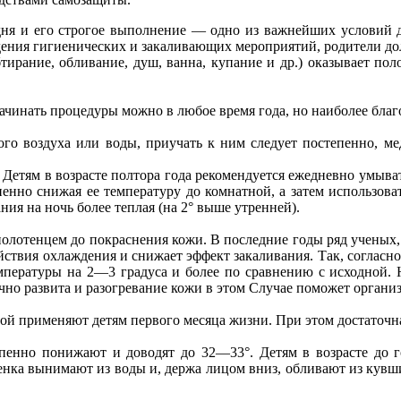
дня и его строгое выполнение — одно из важнейших условий д
едения гигиенических и закаливающих мероприятий, родители до
ирание, обливание, душ, ванна, купание и др.) оказывает пол
ачинать процедуры можно в любое время года, но наиболее благ
ого воздуха или воды, приучать к ним следует постепенно, ме
етям в возрасте полтора года рекомендуется ежедневно умыват
пенно снижая ее температуру до комнатной, а затем использова
ия на ночь более теплая (на 2° выше утренней).
полотенцем до покраснения кожи. В последние годы ряд ученых,
ействия охлаждения и снижает эффект закаливания. Так, соглас
мпературы на 2—3 градуса и более по сравнению с исходной.
точно развита и разогревание кожи в этом Случае поможет орган
й применяют детям первого месяца жизни. При этом достаточн
епенно понижают и доводят до 32—33°. Детям в возрасте до г
нка вынимают из воды и, держа лицом вниз, обливают из кувшин