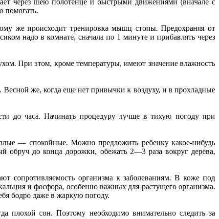
вает через шею полотенце и быстрыми движениями (вначале с
о помогать.
ому же происходит тренировка мышц стопы. Предохраняя от
сиком надо в комнате, сначала по 1 минуте и прибавлять через
хом. При этом, кроме температуры, имеют значение влажность
 Весной же, когда еще нет привычки к воздуху, и в прохладные
ти до часа. Начинать процедуру лучше в тихую погоду при
плые — спокойные. Можно предложить ребенку какое-нибудь
ный обруч до конца дорожки, обежать 2—3 раза вокруг дерева,
т сопротивляемость организма к заболеваниям. В коже под
кальция и фосфора, особенно важных для растущего организма.
ебя бодро даже в жаркую погоду.
гда плохой сон. Поэтому необходимо внимательно следить за