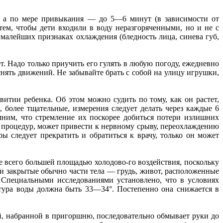
, а по мере привыкания — до 5—6 минут (в зависимости от
 тем, чтобы дети входили в воду неразгоряченными, но и не с
 малейших признаках охлаждения (бледность лица, синева губ,
т. Надо только приучить его гулять в любую погоду, ежедневно
снять движений. Не забывайте брать с собой на улицу игрушки,
итии ребенка. Об этом можно судить по тому, как он растет,
, более тщательные, измерения следует делать через каждые 6
мним, что стремление их поскорее добиться потери излишних
процедур, может привести к нервному срыву, переохлаждению
 следует прекратить и обратиться к врачу, только он может
 всего большей площадью холодово-го воздействия, поскольку
 и закрытые обычно части тела — грудь, живот, расположенные
 Специальными исследованиями установлено, что в условиях
атура воды должна быть 33—34°. Постепенно она снижается в
й, набранной в пригоршню, последовательно обмывает руки до