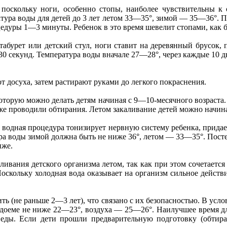
поскольку ноги, особенно стопы, наиболее чувствительны к
атура воды для детей до 3 лет летом 33—35°, зимой — 35—36°. 
едуры 1—3 минуты. Ребенок в это время шевелит стопами, как б
 табурет или детский стул, ноги ставит на деревянный брусок,
 секунд. Температура воды вначале 27—28°, через каждые 10 д
 досуха, затем растирают руками до легкого покраснения.
оторую можно делать детям начиная с 9—10-месячного возраста.
же проводили обтирания. Летом закаливание детей можно начина
а водная процедура тонизирует нервную систему ребенка, придае
а воды зимой должна быть не ниже 36°, летом — 33—35°. Постеп
иже.
ливания детского организма летом, так как при этом сочетается
оскольку холодная вода оказывает на организм сильное действ
ить (не раньше 2—3 лет), что связано с их безопасностью. В усл
доеме не ниже 22—23°, воздуха — 25—26°. Наилучшее время для
е еды. Если дети прошли предварительную подготовку (обтира