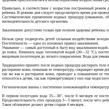
Правильно, в соответствии с возрастом построенный режим 
ребенка. В режиме дня следует предусмотреть время для пров
Систематическое применение водных процедур (умывание, обт
жизнедеятельность детского организма.
Закаливание допустимо только при полном здоровье ребенка; н
Нельзя сразу подвергать детей сильным воздействиям холодн
Постепенность — одно из основных правил закаливания.
Умывание — самый доступный в быту вид закаливания водой. Д
до пояса. Начинать надо тепловатой водой (30—32 °С), посте
махровым полотенцем до легкого покраснения. Вода для умыван
Традиционно принято после водных процедур растирать тело 
растирание кожи, повышая ее температуру, сокращает время д
так же как и растирание кожи, приводит к повышению ее те
относится к детям, так как терморегуляция у них еще недоста
Гигиенические ванны с постепенно понижающейся температуро
В первом полугодии вода 35—36°, после 6 месяцев ее пост
Продолжительность этих процедур 3—5 минут, после чего ребе
Такое обливание делают детям старше 6 месяцев.