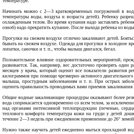
температуре.
Начинать можно с 2—3 кратковременных погружений в воду
температуры воды, воздуха и возраста детей). Ребенку разре
охлажденным телом. Во время купания надо заставлять ребенк
озноб) надо прекратить купание. После выхода ребенка из воды 
Прогулки на свежем воздухе отлично закаливают детей. Боятьс
бывать на свежем воздухе. Одежда для прогулки в холодное вр
лопатки, саночки и т. п., чтобы малыш двигался, бегал.
Положительное влияние оздоровительных мероприятий, прежде
развивается. Так, например, вес достаточно проверять один 
месяцев у врача, который оценит все показатели развития 
килограммов при помощи чрезмерно активного двигательного
малыша, простудным заболеваниям и т. п. При острых забол
оценить правильность проводимых вами приемов закаливания 
Общие водные закаливающие процедуры оказывают более резко
вода соприкасается одновременно со всем телом, за исключен
над органами интенсивной теплопродукции (печенью, сердц
теплового комфорта температура кожи на груди у детей дош
течение 2—3 недель при ежедневном применении до 26° зимой 
Нужно также научить детей ежедневно мыться прохладной вод