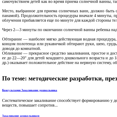
самочувствием детей как во время приема солнечной ванны, та
Место, выбранное для приема солнечных ванн, должно быть с
панамой). Продолжительность процедуры вначале 4 минуты, пр
облучения прибавляется еще по минуте для каждой стороны т
Через 2—3 минуты по окончании солнечной ванны ребенка надо
Обтирание — наиболее мягко действующая водная процедура,
концом полотенца или рукавичкой обтирают руки, шею, грудь, 
доводя до комнатной.
Обливание — прекрасное средство закаливания, простое и дос
ее до 22—20° для детей младшего дошкольного возраста и до 
др.) оказывает положительное действие на нервную систему, о
По теме: методические разработки, пр
Консультация Закаливание дошкольника
Систематическое закаливание способствует формированию у д
веществ, повышает сопротив...
Закаливание дошкольников