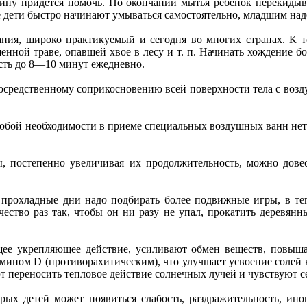
пину придется помочь. По окончании мытья ребенок перекиды
ие дети быстро начинают умываться самостоятельно, младшим над
ия, широко практикуемый и сегодня во многих странах. К т
нной траве, опавшей хвое в лесу и т. п. Начинать хождение бо
сть до 8—10 минут ежедневно.
средственному соприкосновению всей поверхности тела с возду
 особой необходимости в приеме специальных воздушных ванн нет.
 постепенно увеличивая их продолжительность, можно довес
прохладные дни надо подбирать более подвижные игры, в те
чество раз так, чтобы он ни разу не упал, прокатить деревян
е укрепляющее действие, усиливают обмен веществ, повышаю
мином D (противорахитическим), что улучшает усвоение солей 
т переносить тепловое действие солнечных лучей и чувствуют с
ых детей может появиться слабость, раздражительность, ино