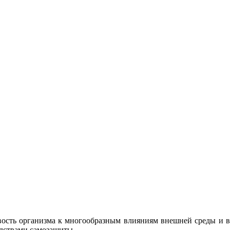
сть организма к многообразным влияниям внешней среды и во
едствами самозащиты.