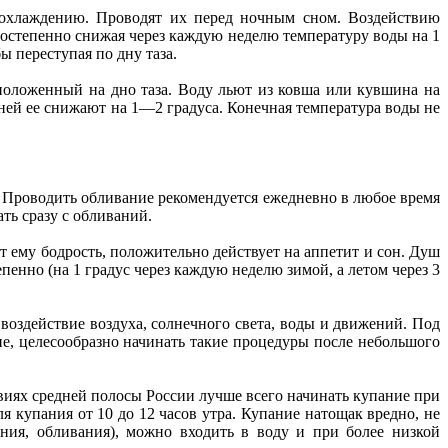
 охлаждению. Проводят их перед ночным сном. Воздействию
Постепенно снижая через каждую неделю температуру воды на 1
ы переступая по дну таза.
 положенный на дно таза. Воду льют из ковша или кувшина на
ней ее снижают на 1—2 градуса. Конечная температура воды не
 Проводить обливание рекомендуется ежедневно в любое время
ть сразу с обливаний.
т ему бодрость, положительно действует на аппетит и сон. Душ
енно (на 1 градус через каждую неделю зимой, а летом через 3
 воздействие воздуха, солнечного света, воды и движений. Под
ие, целесообразно начинать такие процедуры после небольшого
овиях средней полосы России лучше всего начинать купание при
 купания от 10 до 12 часов утра. Купание натощак вредно, не
ния, обливания), можно входить в воду и при более низкой