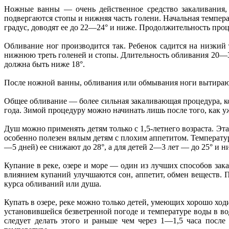
Ножные ванны — очень действенное средство закаливания, 
подвергаются стопы и нижняя часть голени. Начальная темпер
градус, доводят ее до 22—24° и ниже. Продолжительность проц
Обливание ног производится так. Ребенок садится на низкий
нижнюю треть голеней и стопы. Длительность обливания 20—30
должна быть ниже 18°.
После ножной ванны, обливания или обмывания ноги вытирают
Общее обливание — более сильная закаливающая процедура, к
года. Зимой процедуру можно начинать лишь после того, как у
Душ можно применять детям только с 1,5-летнего возраста. Эт
особенно полезен вялым детям с плохим аппетитом. Температур
—5 дней) ее снижают до 28°, а для детей 2—3 лет — до 25° и н
Купание в реке, озере и море — один из лучших способов зака
влиянием купаний улучшаются сон, аппетит, обмен веществ. П
курса обливаний или душа.
Купать в озере, реке можно только детей, умеющих хорошо ход
установившейся безветренной погоде и температуре воды в во
следует делать этого и раньше чем через 1—1,5 часа посл