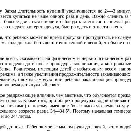
. Затем длительность купаний увеличивается до 2—-3 минут
шается купаться не чаще одного раза в день. Важно следить за
а больше двигаться в воде и наблюдать за его состоянием. При
его следует растереть досуха, быстро одеть и отвести в тень.
я, что ребенок может во время прогулки простудиться, не следуе
емя года должна быть достаточно теплой и легкой, чтобы не сте
 всего, сказывается на физическом и нервно-психическом разв
раз в неделю до и после процедуры закаливания, а контрольные
ребенка. Родителям, имеющим детей с избыточным весом, напо
 режима, а также увеличения продолжительности закаливающих 
еваниях, плохом самочувствии ребенка закаливающие процедуры
и вовремя дать нужный совет.
е раздражающее влияние, чем местные, что объясняется прежде
ием головы. Кроме того, при общих процедурах водой обливают
ем, почками) и потому имеющие более высокую температуру.
кольного возраста равна 34—34,5°. Поэтому начальная темпер
и до 24° летом.
ой до пояса. Ребенок моет с мылом руки до локтей, затем водо