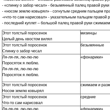
- «спинку о забор чесал» - безымянный палец правой руки
- «носом землю ковырял» - согнутым средним пальцем пр
-«что-то сам нарисовал» - указательным пальцем правой 
- последний куплет – большой палец правой руки сжимаем
Этот толстый поросенок
мизинцы
Целый день хвостом вилял
Этот толстый поросенок
безымянные
Спинку о забор чесал
Ля-ля-ля, лю-лю-лю
«фонарики»
Поросяток я люблю.
Ля-ля-ля, лю-лю-лю
Поросяток я люблю.
Этот толстый поросенок
сжимаем и разж
Носом землю ковырял
Этот толстый поросенок
средние
Что-то сам нарисовал
Ля-ля-ля, лю-лю-лю
«фонарики»