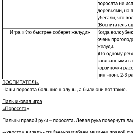
поросята не исп
деревьями, на п
убегали, что во
(Воспитатель о
Игра «Кто быстрее соберет желуди»
Когда волк убеж
очень проголод
желуди.
)По одному реб
завязанными гл
корзиночки рас
пинг-понг. 2-3 р
ВОСПИТАТЕЛЬ.
Наши поросята большие шалуны, а были они вот такие.
Пальчиковая игра
«Поросята
»
Пальцы правой руки – поросята. Левая рука повернута ла
-«хвостом вилял» - сгибаем-разгибаем мизинец правой ру