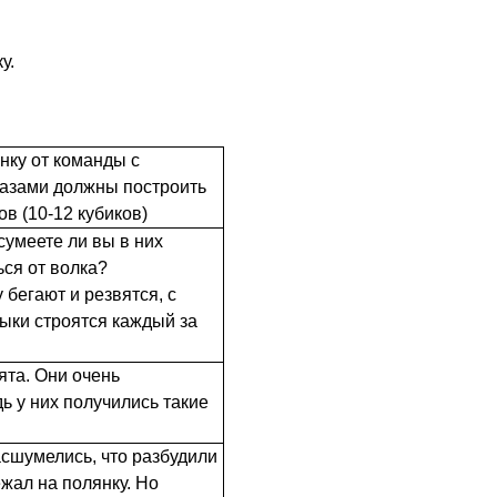
у.
нку от команды с
азами должны построить
ов (10-12 кубиков)
сумеете ли вы в них
ься от волка?
 бегают и резвятся, с
ыки строятся каждый за
та. Они очень
ь у них получились такие
.
асшумелись, что разбудили
жал на полянку. Но