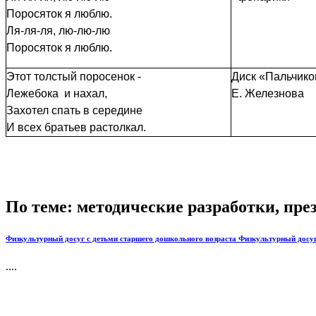
Поросяток я люблю.
Ля-ля-ля, лю-лю-лю
Поросяток я люблю.
Этот толстый поросенок -
Диск «Пальчико
Лежебока и нахал,
Е. Железнова
Захотел спать в середине
И всех братьев растолкал.
По теме: методические разработки, пр
Физкультурный досуг с детьми старшего дошкольного возраста Физкультурный досуг
....