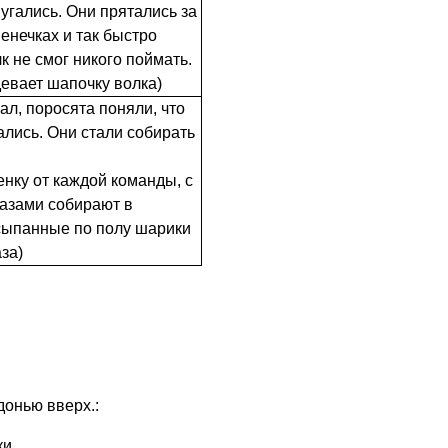
угались. Они прятались за
енечках и так быстро
лк не смог никого поймать.
девает шапочку волка)
ал, поросята поняли, что
ались. Они стали собирать
енку от каждой команды, с
азами собирают в
сыпанные по полу шарики
аза)
донью вверх.:
ки