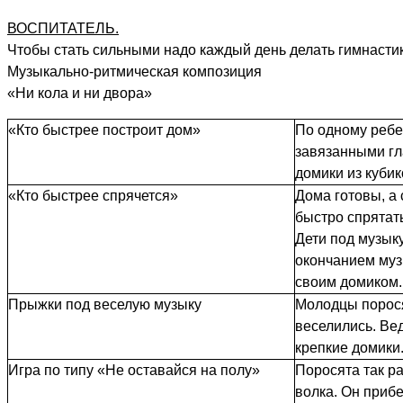
ВОСПИТАТЕЛЬ.
Чтобы стать сильными надо каждый день делать гимнастик
Музыкально-ритмическая композиция
«Ни кола и ни двора»
«Кто быстрее построит дом»
По одному ребе
завязанными гл
домики из кубик
«Кто быстрее спрячется»
Дома готовы, а 
быстро спрятат
Дети под музыку
окончанием муз
своим домиком.
Прыжки под веселую музыку
Молодцы порося
веселились. Вед
крепкие домики
Игра по типу «Не оставайся на полу»
Поросята так р
волка. Он прибе