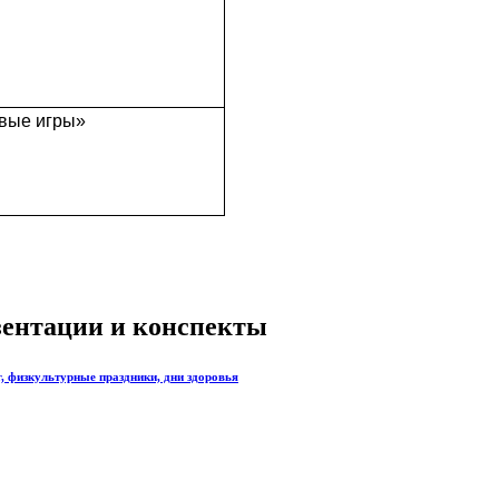
вые игры»
езентации и конспекты
, физкультурные праздники, дни здоровья