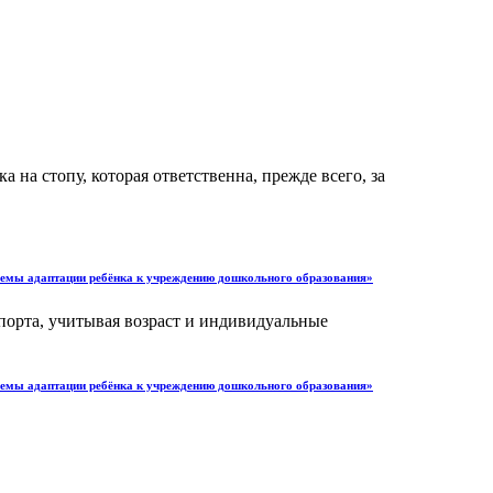
 на стопу, которая ответственна, прежде всего, за
блемы адаптации ребёнка к учреждению дошкольного образования»
порта, учитывая возраст и индивидуальные
блемы адаптации ребёнка к учреждению дошкольного образования»