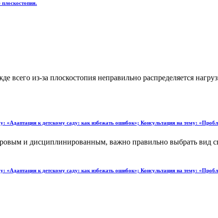
 плоскостопия.
 всего из-за плоскостопия неправильно распределяется нагрузка
ему: «Адаптация к детскому саду: как избежать ошибок»; Консультация на тему: «Про
доровым и дисциплинированным, важно правильно выбрать вид с
ему: «Адаптация к детскому саду: как избежать ошибок»; Консультация на тему: «Про