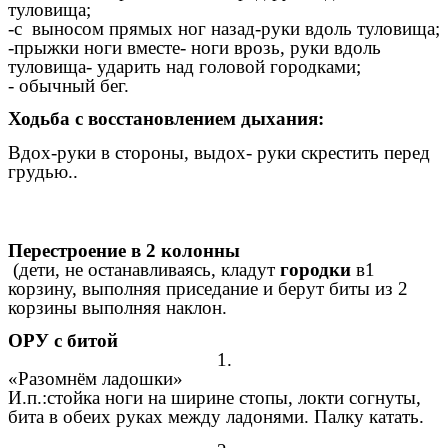
туловища;
-с выносом прямых ног назад-руки вдоль туловища;
-прыжки ноги вместе- ноги врозь, руки вдоль
туловища- ударить над головой городками;
- обычный бег.
Ходьба с восстановлением дыхания:
Вдох-руки в стороны, выдох- руки скрестить перед
грудью..
Перестроение в 2 колонны
(дети, не останавливаясь, кладут
городки
в1
корзину, выполняя приседание и берут биты из 2
корзины выполняя наклон.
ОРУ с битой
1.
«Разомнём ладошки»
И.п.:стойка ноги на ширине стопы, локти согнуты,
бита в обеих руках между ладонями. Палку катать.