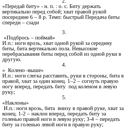
2.
«Передай биту» - и. п. : о. с. Биту держать
вертикально перед собой; хват правой рукой
посередине 6 – 8 р. Темп: быстрый Передача биты
спереди – сзади
3.
«Подбрось – поймай»
И.п.: ноги врозь, хват одной рукой за середину
биты, бита вертикально пола. Невысокие
перебрасывания биты перед собой из одной руки в
другую.
4.
« Колено -выше»
И.п.: ноги слегка расставить, руки в стороны, бита в
правой, хват за один конец. 1–2 – согнуть правую
ногу вперед, передать биту под коленом в левую
руку;
5.
«Наклоны»
И.п.: ноги врозь, бита внизу в правой руке, хват за
конец. 1-2 – наклон вперед, передать биту за
голенью правой ноги в левую руку; 3-4 – передать
биту за голенью левой ноги в правую руку;