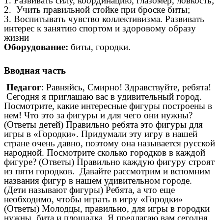
1. Развивать силу, координацию, глазомер, ловкость;
2. Учить правильной стойке при броске биты;
3. Воспитывать чувство коллективизма. Развивать
интерес к занятию спортом и здоровому образу
жизни
Оборудование:
биты, городки.
Вводная часть
Педагог
: Равняйсь, Смирно! Здравствуйте, ребята!
Сегодня я приглашаю вас в удивительный город.
Посмотрите, какие интересные фигуры построены в
нем! Что это за фигуры и для чего они нужны?
(Ответы детей) Правильно ребята это фигуры для
игры в «Городки». Придумали эту игру в нашей
стране очень давно, поэтому она называется русской
народной. Посмотрите сколько городков в каждой
фигуре? (Ответы) Правильно каждую фигуру строят
из пяти городков. Давайте рассмотрим и вспомним
названия фигур в нашем удивительном городе.
(Дети называют фигуры) Ребята, а что еще
необходимо, чтобы играть в игру «Городки»
(Ответы) Молодцы, правильно, для игры в городки
нужны, бита и площадка. Я предлагаю вам сегодня