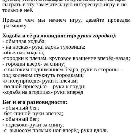
сыграть в эту замечательную интересную игру и не
только в неё.
Прежде чем мы начнем игру, давайте проведем
разминку.
Ходьба и её разновидности
(в руках городки):
- обычная ходьба;
- на носках- руки вдоль туловища;
-обычная ходьба;
-городки к плечам. круговое вращение вперёд-назад;
- городки вверх- за спину;
-с высоким подниманием бедра, руки в стороны –
под коленом стукнуть городками;
-в полуприседе- руки к плечам;
-
полной приседью - руки к груди;
-ходьба на ягодицах- руки вперёд
Бег и его разновидности:
-
обычный бег;
-бег спиной-руки вперёд;
- обычный бег;
- подскоки-руки за спину;
-с выносом прямых ног вперёд-руки вдоль