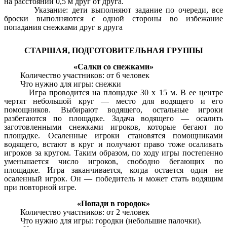
на расстоянии 0,5 м друг от друга.
Указание: дети выполняют задание по очереди, все
броски выполняются с одной стороны во избежание
попадания снежками друг в друга
СТАРШАЯ, ПОДГОТОВИТЕЛЬНАЯ ГРУППЫ
«Салки со снежками»
Количество участников: от 6 человек
Что нужно для игры: снежки
Игра проводится на площадке 30 х 15 м. В ее центре
чертят небольшой круг — место для водящего и его
помощников. Выбирают водящего, остальные игроки
разбегаются по площадке. Задача водящего — осалить
заготовленными снежками игроков, которые бегают по
площадке. Осаленные игроки становятся помощниками
водящего, встают в круг и получают право тоже осаливать
игроков за кругом. Таким образом, по ходу игры постепенно
уменьшается число игроков, свободно бегающих по
площадке. Игра заканчивается, когда остается один не
осаленный игрок. Он — победитель и может стать водящим
при повторной игре.
«Попади в городок»
Количество участников: от 2 человек
Что нужно для игры: городки (небольшие палочки).