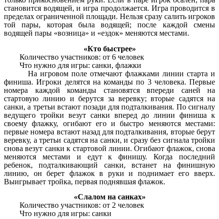
становится водящей, и игра продолжается. Игра проводится в
пределах ограниченной площади. Нельзя сразу салить игроков
той пары, которая была водящей; после каждой смены
водящей пары «возница» и «ездок» меняются местами.
«Кто быстрее»
Количество участников: от 6 человек
Что нужно для игры: санки, флажки
На игровом поле отмечают флажками линии старта и
финиша. Игроки делятся на команды по 3 человека. Первые
номера каждой команды становятся впереди саней на
стартовую линию и берутся за веревку; вторые садятся на
санки, а третьи встают позади для подталкивания. По сигналу
ведущего тройки везут санки вперед до линии финиша к
своему флажку, огибают его и быстро меняются местами:
первые номера встают назад для подталкивания, вторые берут
веревку, а третьи садятся на санки, и сразу без сигнала тройки
снова везут санки к стартовой линии. Огибают флажок, снова
меняются местами и едут к финишу. Когда последний
ребенок, подталкивающий санки, встанет на финишную
линию, он берет флажок в руки и поднимает его вверх.
Выигрывает тройка, первая поднявшая флажок.
«Слалом на санках»
Количество участников: от 2 человек
Что нужно для игры: санки