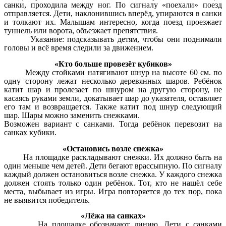
санки, проходила между ног. По сигналу «поехали» поезд
отправляется. Дети, наклонившись вперёд, упираются в санки
и толкают их. Малышам интересно, когда поезд проезжает
туннель или ворота, объезжает препятствия.
Указание: подсказывать детям, чтобы они поднимали
головы и всё время следили за движением.
«Кто больше провезёт кубиков»
Между стойками натягивают шнур на высоте 60 см. по
одну сторону лежат несколько деревянных шаров. Ребёнок
катит шар и пролезает по шнуром на другую сторону, не
касаясь руками земли, докатывает шар до указателя, оставляет
его там и возвращается. Также катит под шнур следующий
шар. Шары можно заменить снежками.
Возможен вариант с санками. Тогда ребёнок перевозит на
санках кубики.
«Остановись возле снежка»
На площадке раскладывают снежки. Их должно быть на
один меньше чем детей. Дети бегают врассыпную. По сигналу
каждый должен остановиться возле снежка. У каждого снежка
должен стоять только один ребёнок. Тот, кто не нашёл себе
места, выбывает из игры. Игра повторяется до тех пор, пока
не выявится победитель.
«Лёжа на санках»
На площадке обозначают линию. Дети с санками