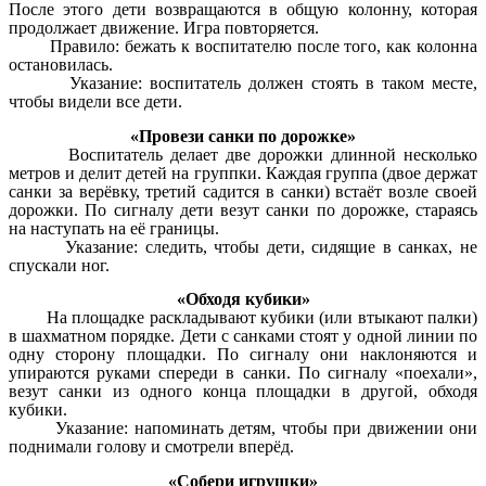
После этого дети возвращаются в общую колонну, которая
продолжает движение. Игра повторяется.
Правило: бежать к воспитателю после того, как колонна
остановилась.
Указание: воспитатель должен стоять в таком месте,
чтобы видели все дети.
«Провези санки по дорожке»
Воспитатель делает две дорожки длинной несколько
метров и делит детей на группки. Каждая группа (двое держат
санки за верёвку, третий садится в санки) встаёт возле своей
дорожки. По сигналу дети везут санки по дорожке, стараясь
на наступать на её границы.
Указание: следить, чтобы дети, сидящие в санках, не
спускали ног.
«Обходя кубики»
На площадке раскладывают кубики (или втыкают палки)
в шахматном порядке. Дети с санками стоят у одной линии по
одну сторону площадки. По сигналу они наклоняются и
упираются руками спереди в санки. По сигналу «поехали»,
везут санки из одного конца площадки в другой, обходя
кубики.
Указание: напоминать детям, чтобы при движении они
поднимали голову и смотрели вперёд.
«Собери игрушки»