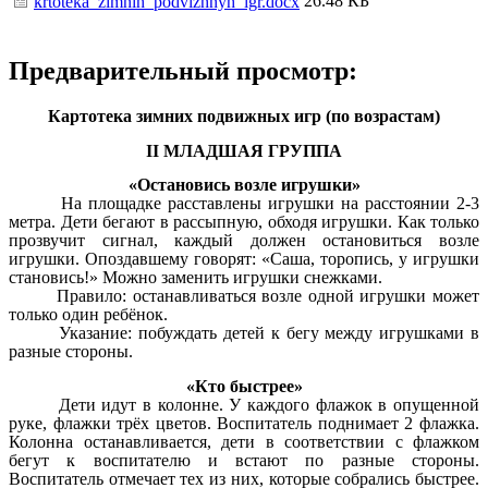
26.48 КБ
krtoteka_zimnih_podvizhnyh_igr.docx
Предварительный просмотр:
Картотека зимних подвижных игр (по возрастам)
II МЛАДШАЯ ГРУППА
«Остановись возле игрушки»
На площадке расставлены игрушки на расстоянии 2-3
метра. Дети бегают в рассыпную, обходя игрушки. Как только
прозвучит сигнал, каждый должен остановиться возле
игрушки. Опоздавшему говорят: «Саша, торопись, у игрушки
становись!» Можно заменить игрушки снежками.
Правило: останавливаться возле одной игрушки может
только один ребёнок.
Указание: побуждать детей к бегу между игрушками в
разные стороны.
«Кто быстрее»
Дети идут в колонне. У каждого флажок в опущенной
руке, флажки трёх цветов. Воспитатель поднимает 2 флажка.
Колонна останавливается, дети в соответствии с флажком
бегут к воспитателю и встают по разные стороны.
Воспитатель отмечает тех из них, которые собрались быстрее.