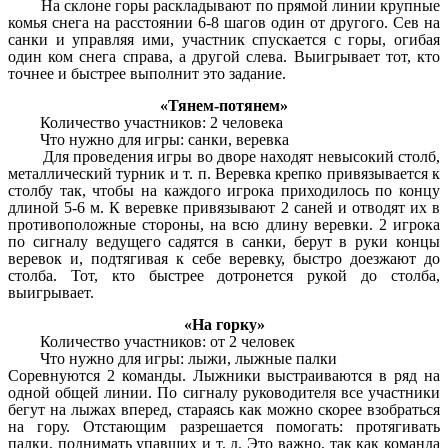
На склоне горы раскладывают по прямой линии крупные
комья снега на расстоянии 6-8 шагов один от другого. Сев на
санки и управляя ими, участник спускается с горы, огибая
один ком снега справа, а другой слева. Выигрывает тот, кто
точнее и быстрее выполнит это задание.
«Тянем-потянем»
Количество участников: 2 человека
Что нужно для игры: санки, веревка
Для проведения игры во дворе находят невысокий столб,
металлический турник и т. п. Веревка крепко привязывается к
столбу так, чтобы на каждого игрока приходилось по концу
длиной 5-6 м. К веревке привязывают 2 саней и отводят их в
противоположные стороны, на всю длину веревки. 2 игрока
по сигналу ведущего садятся в санки, берут в руки концы
веревок и, подтягивая к себе веревку, быстро доезжают до
столба. Тот, кто быстрее дотронется рукой до столба,
выигрывает.
«На горку»
Количество участников: от 2 человек
Что нужно для игры: лыжи, лыжные палки
Соревнуются 2 команды. Лыжники выстраиваются в ряд на
одной общей линии. По сигналу руководителя все участники
бегут на лыжах вперед, стараясь как можно скорее взобраться
на гору. Отстающим разрешается помогать: протягивать
палки, поднимать упавших и т. д. Это важно, так как команда