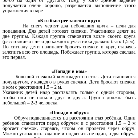
50-60 см один от другого. Тому, у кого донное задание
получается очень хорошо, разрешается выполнение этого
упражнения в паре.
«Кто быстрее залепит круг»
На снегу чертят два небольших круга – цели для
попадания. Для детей готовят снежки. Участников делят на
две группы. Каждая группа становится возле своего круга
(расстояние от него до каждого участника должно быть 1,5 м).
По сигналу дети начинают бросать снежки в круг, стараясь
залепить всю его площадь. Побеждает группа, которая сделала
это первая.
«Попади в ком»
Большой снежный ком кладут на стол. Дети становятся
полукругом, у каждого в руках снежки. Дети бросают снежки
в ком с расстояния 1,5 – 2 м.
Указание: детей надо расставлять только с одной стороны,
чтобы они не попали друг в друга. Группа должна быть
небольшой – 2-3 человека.
«Попади в обруч»
Обруч подвешивается на расстоянии глаз ребёнка. Один
ребенок становится перед обручем и с расстояния 1,5 – 2 м
бросает снежок, стараясь, чтобы он пролетел через обруч.
Можно усложнить задание и подвесить не один, а два обруча