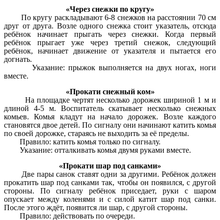
«Через снежки по кругу»
По кругу раскладывают 6-8 снежков на расстоянии 70 см
друг от друга. Возле одного снежка стоит указатель, отсюда
ребёнок начинает прыгать через снежки. Когда первый
ребёнок прыгает уже через третий снежок, следующий
ребёнок, начинает движение от указателя и пытается его
догнать.
Указание: прыжок выполняется на двух ногах, ноги
вместе.
«Прокати снежный ком»
На площадке чертят несколько дорожек шириной 1 м и
длиной 4-5 м. Воспитатель скатывает несколько снежных
комьев. Комья кладут на начало дорожек. Возле каждого
становятся двое детей. По сигналу они начинают катить комья
по своей дорожке, стараясь не выходить за её пределы.
Правило: катить комья только по сигналу.
Указание: отталкивать комья двумя руками вместе.
«Прокати шар под санками»
Две пары санок ставят одни за другими. Ребёнок должен
прокатить шар под санками так, чтобы он появился, с другой
стороны. По сигналу ребёнок приседает, руки с шаром
опускает между коленями и с силой катит шар под санки.
После этого ждёт, появится ли шар, с другой стороны.
Правило: действовать по очереди.