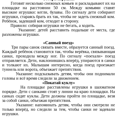
Готовят несколько снежных комьев и раскладывают их на
площадке на расстоянии 50 см. Между комьями ставят
высокие игрушки: кегли, булавы. По сигналу дети собирают
игрушки, стараясь брать их так, чтобы не задеть снежный ком.
Ребёнок, задевший ком, отходит в сторону.
Правило: собирая игрушки не бегать, а ходить.
Указание: детей расставить подальше от места, где
разложены игрушки.
«Санный поезд»
Три пары санок связать вместе, образуется санный поезд.
Каждый ребёнок становится так, чтобы верёвка, связывающая
санки, проходила между ног. По сигналу «поехали» поезд
отправляется. Дети, наклонившись вперёд, упираются в санки
и толкают их. Малышам интересно, когда поезд проезжает
туннель или ворота, объезжает препятствия.
Указание: подсказывать детям, чтобы они поднимали
головы и всё время следили за движением.
«Покатай куклу»
На площадке расставлены игрушки в шахматном
порядке. Дети с санками стоят у линии на краю площадки. На
санках сидят куклы. Дети должны пройти по площадке, везя
за собой санки, объезжая препятствия.
Указание: напоминать детям, чтобы они смотрели не
только вперёд, но следили за тем, чтобы санки не задевали
игрушки.