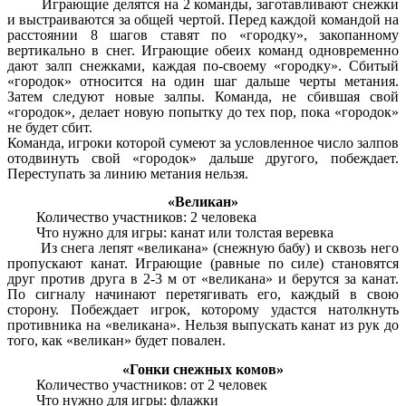
Играющие делятся на 2 команды, заготавливают снежки
и выстраиваются за общей чертой. Перед каждой командой на
расстоянии 8 шагов ставят по «городку», закопанному
вертикально в снег. Играющие обеих команд одновременно
дают залп снежками, каждая по-своему «городку». Сбитый
«городок» относится на один шаг дальше черты метания.
Затем следуют новые залпы. Команда, не сбившая свой
«городок», делает новую попытку до тех пор, пока «городок»
не будет сбит.
Команда, игроки которой сумеют за условленное число залпов
отодвинуть свой «городок» дальше другого, побеждает.
Переступать за линию метания нельзя.
«Великан»
Количество участников: 2 человека
Что нужно для игры: канат или толстая веревка
Из снега лепят «великана» (снежную бабу) и сквозь него
пропускают канат. Играющие (равные по силе) становятся
друг против друга в 2-3 м от «великана» и берутся за канат.
По сигналу начинают перетягивать его, каждый в свою
сторону. Побеждает игрок, которому удастся натолкнуть
противника на «великана». Нельзя выпускать канат из рук до
того, как «великан» будет повален.
«Гонки снежных комов»
Количество участников: от 2 человек
Что нужно для игры: флажки