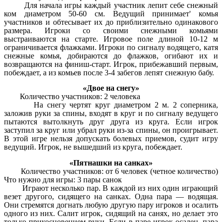
Для начала игры каждый участник лепит себе снежный
ком диаметром 50-60 см. Ведущий принимает' комья
участников и обтесывает их до приблизительно одинакового
размера. Игроки со своими снежными комьями
выстраиваются на старте. Игровое поле длиной 10-12 м
ограничивается флажками. Игроки по сигналу водящего, катя
снежные комья, добираются до флажков, огибают их и
возвращаются на финиш-старт. Игрок, прибежавший первым,
побеждает, а из комьев после 3-4 забегов лепят снежную бабу.
«Двое на снегу»
Количество участников: 2 человека
На снегу чертят круг диаметром 2 м. 2 соперника,
заложив руки за спины, входят в круг и по сигналу ведущего
пытаются вытолкнуть друг друга из круга. Если игрок
заступил за круг или убрал руки из-за спины, он проигрывает.
В этой игре нельзя допускать болевых приемов, судит игру
ведущий. Игрок, не вышедший из круга, побеждает.
«Пятнашки на санках»
Количество участников: от 6 человек (четное количество)
Что нужно для игры: 3 пары санок
Играют несколько пар. В каждой из них один играющий
везет другого, сидящего на санках. Одна пара — водящая.
Они стремятся догнать любую другую пару игроков и осалить
одного из них. Салит игрок, сидящий на санях, но делает это
только прикосновением руки. Если в паре игрок осален, пара