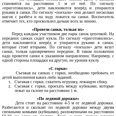
становятся на расстоянии 1 м от неё. По сигналу
«приготовились», дети наклоняются вперёд и упираются
руками в санки. По сигналу «поехали» они делают несколько
шагов с разбега и на ходу ложатся на санки. Воспитатель
отмечает тех, кто проскользил дальше всех за линию.
«Провези санки, толкая их»
Перед каждым участником две пары санок цепочкой. На
передних санках сидит кукла. По сигналу «приготовились»,
дети наклоняются вперёд и упираются руками в санки,
которые стоят вторыми. По сигналу «поехали» дети везут
санки, толкая одновременно передние. В таком положении
надо провезти санки в указанном направлении. Например, с
одной стороны площадки на другую, не уронив куклу.
«С горки»
Съезжая на санках с горки, необходимо требовать от
детей выполнения каких-либо заданий.
Съезжая с горки, схватить игрушку, лежащую сбоку.
Съезжая с горки, проехать между кубиками, которые
лежат на склоне на расстоянии 1 м.
«По ледяной дорожке»
Дети стоят на расстоянии 4-5 м от ледяной дорожки.
Разбегаются и скользят по ледяной дорожке между двумя
снежными комьями (кубиками), разложенными на расстоянии