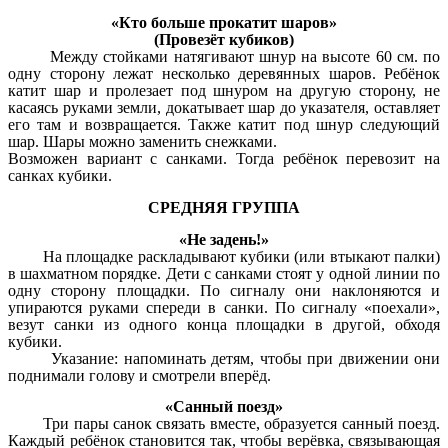
«Кто больше прокатит шаров»
(Провезёт кубиков)
Между стойками натягивают шнур на высоте 60 см. по
одну сторону лежат несколько деревянных шаров. Ребёнок
катит шар и пролезает под шнуром на другую сторону, не
касаясь руками земли, докатывает шар до указателя, оставляет
его там и возвращается. Также катит под шнур следующий
шар. Шары можно заменить снежками.
Возможен вариант с санками. Тогда ребёнок перевозит на
санках кубики.
СРЕДНЯЯ ГРУППА
«Не задень!»
На площадке раскладывают кубики (или втыкают палки)
в шахматном порядке. Дети с санками стоят у одной линии по
одну сторону площадки. По сигналу они наклоняются и
упираются руками спереди в санки. По сигналу «поехали»,
везут санки из одного конца площадки в другой, обходя
кубики.
Указание: напоминать детям, чтобы при движении они
поднимали голову и смотрели вперёд.
«Санный поезд»
Три пары санок связать вместе, образуется санный поезд.
Каждый ребёнок становится так, чтобы верёвка, связывающая