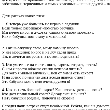
заботливых, терпеливых и самых красивых – наших друзей – п
Дети рассказывают стихи:
1. Я теперь уже большая- не играю в ладушки.
Если только разрешают -помогаю бабушке.
Мы печем пирог в духовке, сладкую натрем морковку,
Как и бабушка моя, стану я хозяюшка!
2. Очень бабушку свою, маму мамину люблю,
У нее морщинок много и на лбу седая прядь,
Так и хочется потрогать, а потом поцеловать!
3. Кто умеет все на свете - шить, варить, стирать, вязать?
С кем я просто обожаю сказки вечером читать?
Для кого я милый внучек? С ней от мамы есть секрет!
И на сотню почемучек даст всегда прямой ответ!
Это бабушка моя, с нею очень дружен я!
4. Как испечь большой пирог? Как связать цветной носок?
Кто даст правильный совет? Догадались или нет?
Нету бабушки родней, поцелуй ее скорей!
Сегодня наша встреча будет необычной. Ребята, как вы думаете