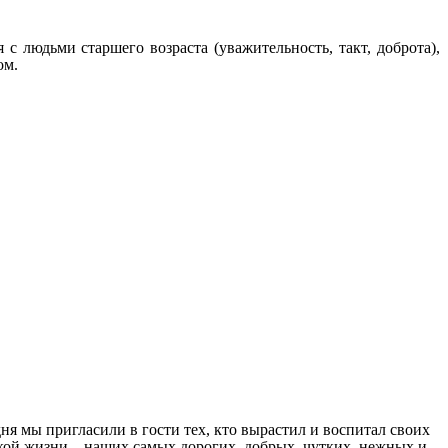
 людьми старшего возраста (уважительность, такт, доброта),
ом.
ня мы пригласили в гости тех, кто вырастил и воспитал своих
лёгкой жизни – наших самых дорогих, добрых, чутких, нежных и