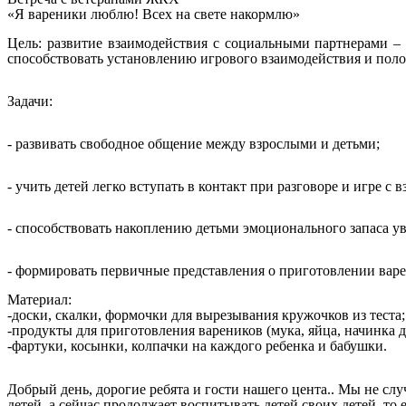
«Я вареники люблю! Всех на свете накормлю»
Цель: развитие взаимодействия с социальными партнерами – 
способствовать установлению игрового взаимодействия и пол
Задачи:
- развивать свободное общение между взрослыми и детьми;
- учить детей легко вступать в контакт при разговоре и игре с 
- способствовать накоплению детьми эмоционального запаса ув
- формировать первичные представления о приготовлении варе
Материал:
-доски, скалки, формочки для вырезывания кружочков из теста;
-продукты для приготовления вареников (мука, яйца, начинка д
-фартуки, косынки, колпачки на каждого ребенка и бабушки.
Добрый день, дорогие ребята и гости нашего цента.. Мы не сл
детей, а сейчас продолжает воспитывать детей своих детей, то