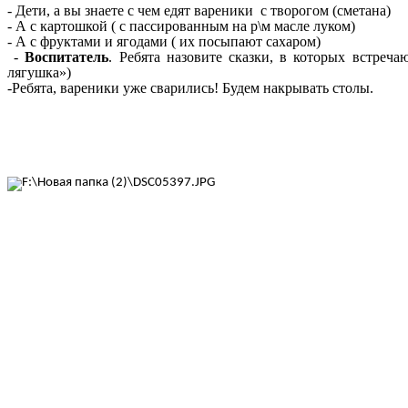
- Дети, а вы знаете с чем едят вареники с творогом (сметана)
- А с картошкой ( с пассированным на р\м масле луком)
- А с фруктами и ягодами ( их посыпают сахаром)
-
Воспитатель
. Ребята назовите сказки, в которых встреч
лягушка»)
-Ребята, вареники уже сварились! Будем накрывать столы.