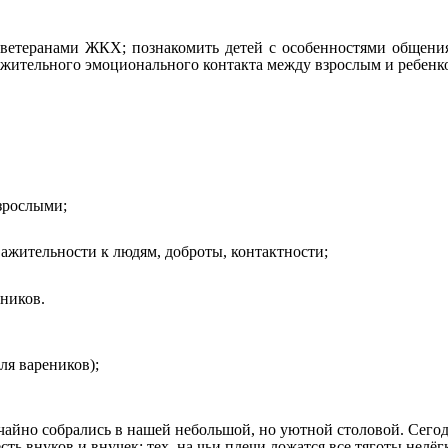
ветеранами ЖКХ; познакомить детей с особенностями общения с
ожительного эмоционального контакта между взрослым и ребенк
взрослыми;
ажительности к людям, доброты, контактности;
ников.
ля вареников);
учайно собрались в нашей небольшой, но уютной столовой. Сегод
 есть внуков и внучек; тех, на чьи плечи ложатся все тяготы не