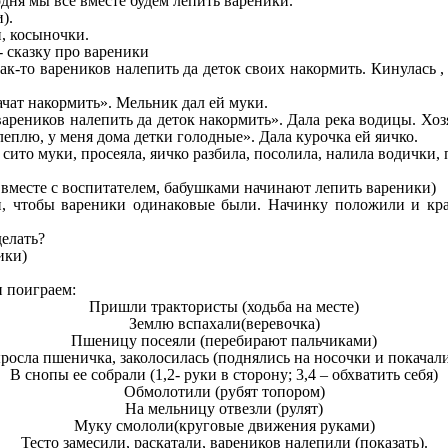
дня мы все вместе будем лепить вареники.
).
, косыночки.
- сказку про вареники
к-то вареников налепить да деток своих накормить. Кинулась ,
ачат накормить». Мельник дал ей муки.
вареников налепить да деток накормить». Дала река водицы. Хо
леплю, у меня дома детки голодные». Дала курочка ей яичко.
ито муки, просеяла, яичко разбила, посолила, налила водички, 
 вместе с воспитателем, бабушками начинают лепить вареники)
и, чтобы вареники одинаковые были. Начинку положили и кра
делать?
ики)
и поиграем:
Пришли трактористы (ходьба на месте)
Землю вспахали(веревочка)
Пшеницу посеяли (перебирают пальчиками)
росла пшеничка, заколосилась (поднялись на носочки и покачали
В снопы ее собрали (1,2- руки в сторону; 3,4 – обхватить себя)
Обмолотили (рубят топором)
На мельницу отвезли (рулят)
Муку смололи(круговые движения руками)
Тесто замесили, раскатали, вареников налепили (показать).