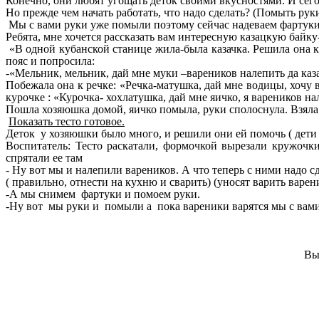
Конечно, они любят угощать деток своими вкусностями. И сего
Но прежде чем начать работать, что надо сделать? (Помыть руки
Мы с вами руки уже помыли поэтому сейчас надеваем фартуки
Ребята, мне хочется рассказать вам интересную казацкую байку
«В одной кубанской станице жила-была казачка. Решила она ка
пояс и попросила:
-«Мельник, мельник, дай мне муки –вареников налепить да каз
Побежала она к речке: «Речка-матушка, дай мне водицы, хочу 
курочке : «Курочка- хохлатушка, дай мне яичко, я вареников на
Пошла хозяюшка домой, яичко помыла, руки сполоснула. Взяла с
Показать тесто готовое.
Деток у хозяюшки было много, и решили они ей помочь ( дети
Воспитатель: Тесто раскатали, формочкой вырезали кружочк
спрятали ее там
- Ну вот мы и налепили вареников. А что теперь с ними надо с
( правильно, отнести на кухню и сварить) (уносят варить варен
-А мы снимем фартуки и помоем руки.
-Ну вот мы руки и помыли а пока вареники варятся мы с вам
Вы