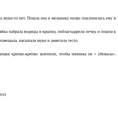
 а муки-то нет. Пошла она к мельнику низко поклонилась ему в
зяйка набрала водицы в крынку, поблагодарила печку и пошла к
помешала, насыпала муки и замесила тесто.
ешки крепко-крепко залепили, чтобы начинка не « убежала»,
сь)