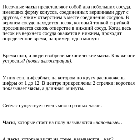
Песочные
часы
представляют собой два небольших сосуда,
имеющих форму конусов, соединенных вершинами друг с
другом, с узким отверстием в месте соединения сосудов. В
верхнем сосуде находится песок, который тонкой струйкой
просачивается сквозь отверстие в нижний сосуд. Когда весь
песок из верхнего сосуда окажется в нижнем, проходит
определенное время, например, одна минута.
Время шло, и люди изобрели механические
часы
. Как же они
устроены?
(показ иллюстрации)
.
У них есть циферблат, на котором по кругу расположены
цифры от 1 до 12. В центре прикреплены 2 стрелки: короткая
показывает
часы
, а длинная- минуты.
Сейчас существует очень много разных часов.
Часы
, которые стоят на полу называются
«напольные»
.
А
часы
, которые висят на стене, называются – как?