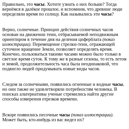
Правильно, это
часы
. Хотите узнать о них больше? Тогда
вернёмся в далёкое прошлое, и вспомним, что древние люди
определяли время по солнцу. Как назывались эти
часы
?
Верно, солнечные. Принцип действия солнечных часов
основан на движении тени, отбрасываемой неподвижным
ориентиром в течение дня на деления циферблата
(показ
иллюстрации)
. Перемещение стрелки-тени, отражающей
суточное вращение Земли, позволяет определять время.
Конечно, пользоваться такими часами можно было только в
светлое время суток. К тому же в разные сезоны, то есть летом
и зимой, продолжительность часа была неодинаковой, что
подвигло людей придумывать новые виды часов.
Следом за солнечными, появились огненные и водные
часы
,
но они также не удовлетворяли потребностям человека. В
поисках альтернативы ученые стремились найти другие
способы измерения отрезков времени.
Вскоре появились песочные
часы
(показ иллюстрации)
.
Может быть, кто-нибудь из вас видел их?