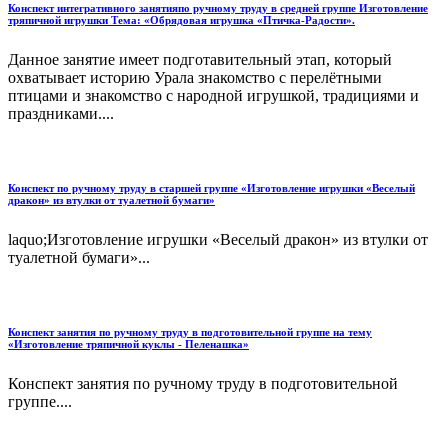
Конспект интегративного занятияпо ручному труду в средней группе Изготовление
тряпичной игрушки Тема: «Обрядовая игрушка «Птичка-Радости».
Данное занятие имеет подготавительный этап, который
охватывает историю Урала знакомство с перелётными
птицами и знакомство с народной игрушкой, традициями и
праздниками....
Конспект по ручному труду в старшей группе «Изготовление игрушки «Веселый
дракон» из втулки от туалетной бумаги»
laquo;Изготовление игрушки «Веселый дракон» из втулки от
туалетной бумаги»...
Конспект занятия по ручному труду в подготовительной группе на тему
«Изготовление тряпичной куклы - Пеленашка»
Конспект занятия по ручному труду в подготовительной
группе....