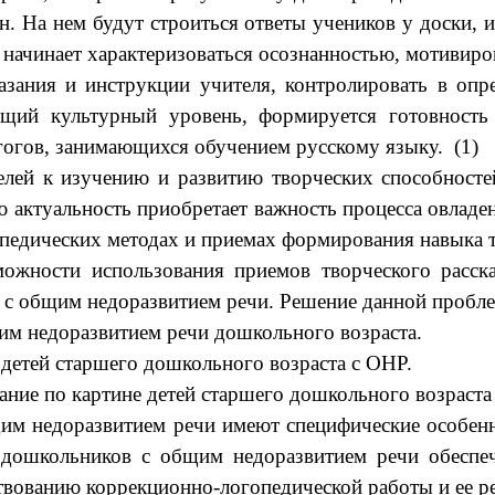
 На нем будут строиться ответы учеников у доски, и
й начинает характеризоваться осознанностью, мотивир
азания и инструкции учителя, контролировать в опр
бщий культурный уровень, формируется готовность
агогов, занимающихся обучением русскому языку. (1)
елей к изучению и развитию творческих способносте
 актуальность приобретает важность процесса овлад
опедических методах и приемах формирования навыка т
можности использования приемов творческого расск
а с общим недоразвитием речи. Решение данной пробле
им недоразвитием речи дошкольного возраста.
 детей старшего дошкольного возраста с ОНР.
ание по картине детей старшего дошкольного возраста
им недоразвитием речи имеют специфические особенн
 дошкольников с общим недоразвитием речи обеспе
твованию коррекционно-логопедической работы и ее ре