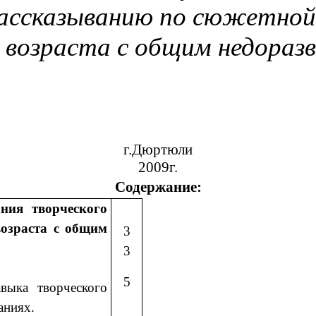
рассказыванию по сюжетной
 возраста с общим недораз
г.Дюртюли
2009г.
Содержание:
ния творческого
возраста с общим
3
 речи
3
ние.
5
выка творческого
ованиях.