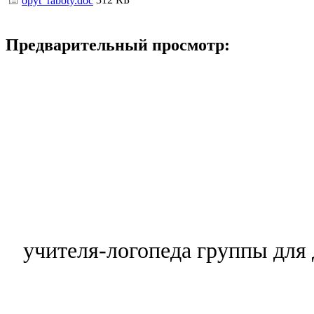
opyt_raboty.doc
Предварительный просмотр:
учителя-логопеда группы дл