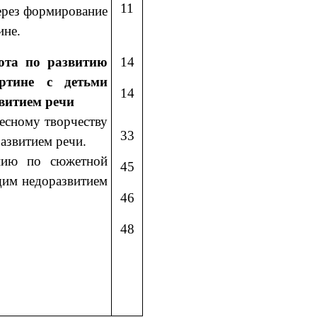
11
ерез формирование
ине.
бота по развитию
14
ртине с детьми
14
витием речи
весному творчеству
33
азвитием речи.
анию по сюжетной
45
щим недоразвитием
46
48