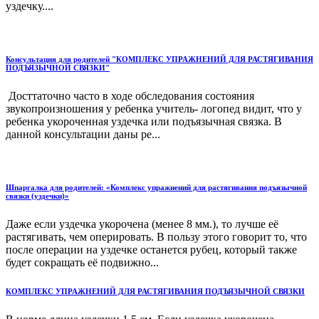
уздечку....
Консультация для родителей "КОМПЛЕКС УПРАЖНЕНИЙ ДЛЯ РАСТЯГИВАНИЯ
ПОДЪЯЗЫЧНОЙ СВЯЗКИ"
Досттаточно часто в ходе обследования состояния
звукопроизношения у ребенка учитель- логопед видит, что у
ребенка укороченная уздечка или подъязычная связка. В
данной консультации даны ре...
Шпаргалка для родителей: «Комплекс упражнений для растягивания подъязычной
связки (уздечки)»
Даже если уздечка укорочена (менее 8 мм.), то лучше её
растягивать, чем оперировать. В пользу этого говорит то, что
после операции на уздечке останется рубец, который также
будет сокращать её подвижно...
КОМПЛЕКС УПРАЖНЕНИЙ ДЛЯ РАСТЯГИВАНИЯ ПОДЪЯЗЫЧНОЙ СВЯЗКИ