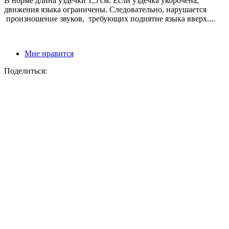
В норме длина уздечки 1,5 см. Если уздечка укорочена,
движения языка ограничены. Следовательно, нарушается
произношение звуков, требующих поднятие языка вверх....
Мне нравится
Поделиться: