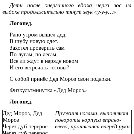
Дети после энергичного вдоха через нос на
выдохе продолжительно тянут звук «у-у-у…»
Логопед.
Рано утром вышел дед,
В шубу новую одет.
Захотел проверить сам
По лугам, по лесам,
Все ли ждут в наряде новом
И его встречать готовы?
С собой принёс Дед Мороз свои подарки.
Физкультминутка «Дед Мороз»
Логопед.
Дед Мороз, Дед
Пружиня ногами, выполняют
Мороз
повороты корпуса вправо-
Через дуб перерос.
влево, протягивая вперёд руки.
Через дуб перерос,