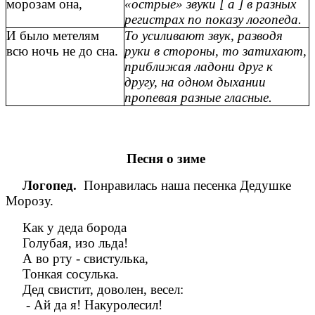
морозам она,
«острые» звуки [ а ] в разных
регистрах по показу логопеда.
И было метелям
То усиливают звук, разводя
всю ночь не до сна.
руки в стороны, то затихают,
приближая ладони друг к
другу, на одном дыхании
пропевая разные гласные.
Песня о зиме
Логопед.
Понравилась наша песенка Дедушке
Морозу.
Как у деда борода
Голубая, изо льда!
А во рту - свистулька,
Тонкая сосулька.
Дед свистит, доволен, весел:
- Ай да я! Накуролесил!