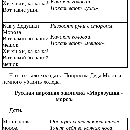
Качают головой.
Хи-хи-хи, ха-ха-ха!
Показывают «уши».
Вот такие уши.
Как у Дедушки
Разводят руки в стороны.
Мороза
Качают головой.
Вот такой большой
Показывают «мешок».
мешок.
Хи-хи-хи, ха-ха-ха!
Вот такой большой
мешок.
Что-то стало холодать. Попросим Деда Мороза
немного убавить холода.
Русская народная закличка «Морозушка -
мороз»
Дети.
Морозушка -
Обе руки вытягивают вперёд.
мороз,
Тянут себя за кончик носа.