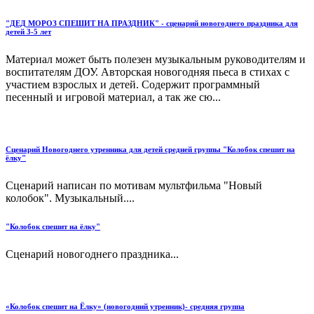
"ДЕД МОРОЗ СПЕШИТ НА ПРАЗДНИК" - сценарий новогоднего праздника для
детей 3-5 лет
Материал может быть полезен музыкальным руководителям и
воспитателям ДОУ. Авторская новогодняя пьеса в стихах с
участием взрослых и детей. Содержит программный
песенный и игровой материал, а так же сю...
Сценарий Новогоднего утренника для детей средней группы "Колобок спешит на
ёлку"
Сценарий написан по мотивам мультфильма "Новый
колобок". Музыкальный....
"Колобок спешит на ёлку"
Сценарий новогоднего праздника...
«Колобок спешит на Ёлку» (новогодний утренник)- средняя группа