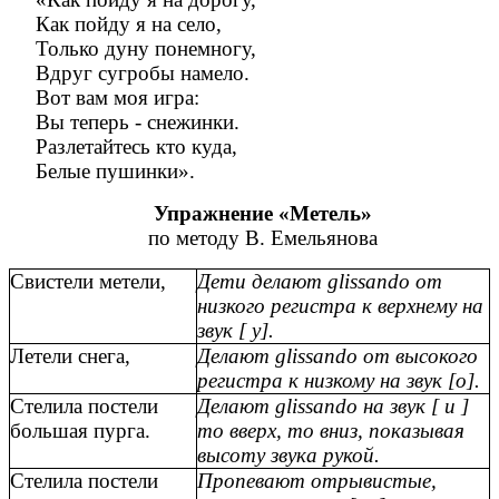
Как пойду я на село,
Только дуну понемногу,
Вдруг сугробы намело.
Вот вам моя игра:
Вы теперь - снежинки.
Разлетайтесь кто куда,
Белые пушинки».
Упражнение «Метель»
по методу В. Емельянова
Свистели метели,
Дети делают glissando от
низкого регистра к верхнему на
звук [ у].
Летели снега,
Делают glissando от высокого
регистра к низкому на звук [о].
Стелила постели
Делают glissando на звук [ и ]
большая пурга.
то вверх, то вниз, показывая
высоту звука рукой.
Стелила постели
Пропевают отрывистые,