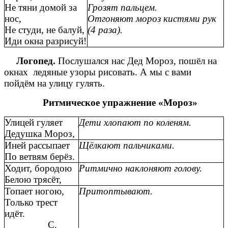
Не тяни домой за
Грозят пальцем.
нос,
Отгоняют мороз кистями рук
Не студи, не балуй,
(4 раза).
Иди окна разрисуй!
Логопед.
Послушался нас Дед Мороз, пошёл на
окнах ледяные узоры рисовать. А мы с вами
пойдём на улицу гулять.
Ритмическое упражнение «Мороз»
Улицей гуляет
Дети хлопают по коленям.
Дедушка Мороз,
Иней рассыпает
Щёлкают пальчиками.
По ветвям берёз.
Ходит, бородою
Ритмично наклоняют голову.
Белою трясёт,
Топает ногою,
Притоптывают.
Только трест
идёт.
С.