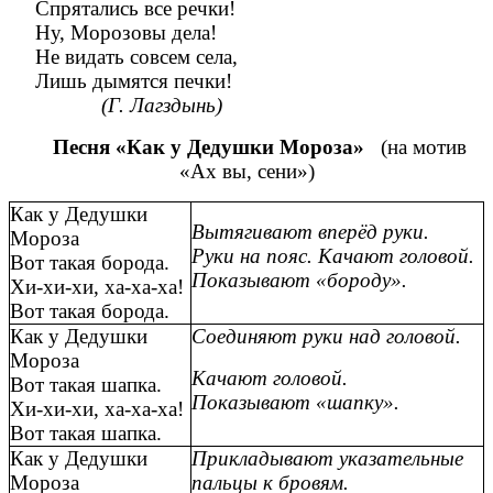
Спрятались все речки!
Ну, Морозовы дела!
Не видать совсем села,
Лишь дымятся печки!
(Г. Лагздынь)
Песня «Как у Дедушки Мороза»
(на мотив
«Ах вы, сени»)
Как у Дедушки
Вытягивают вперёд руки.
Мороза
Руки на пояс. Качают головой.
Вот такая борода.
Показывают «бороду».
Хи-хи-хи, ха-ха-ха!
Вот такая борода.
Как у Дедушки
Соединяют руки над головой.
Мороза
Качают головой.
Вот такая шапка.
Показывают «шапку».
Хи-хи-хи, ха-ха-ха!
Вот такая шапка.
Как у Дедушки
Прикладывают указательные
Мороза
пальцы к бровям.