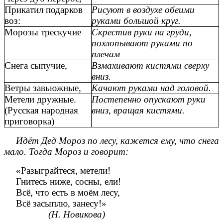
Прикатил подарков
Рисуют в воздухе обеими
воз:
руками большой круг.
Морозы трескучие
Скрестив руки на груди,
похлопывают руками по
плечам
Снега сыпучие,
Взмахивают кистями сверху
вниз.
Ветры завьюжные,
Качают руками над головой.
Метели дружные.
Постепенно опускают руки
(Русская народная
вниз, вращая кистями.
приговорка)
Идёт Дед Мороз по лесу, кажется ему, что снега
мало. Тогда Мороз и говорит:
«Разыграйтеся, метели!
Гнитесь ниже, сосны, ели!
Всё, что есть в моём лесу,
Всё засыплю, занесу!»
(Н. Новикова)