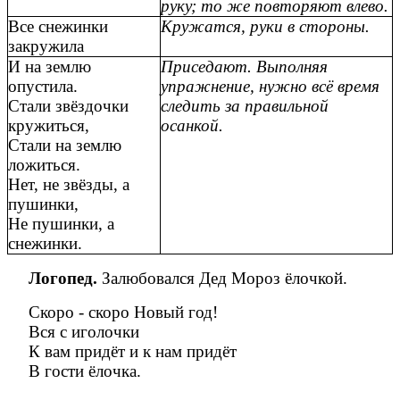
руку; то же повторяют влево.
Все снежинки
Кружатся, руки в стороны.
закружила
И на землю
Приседают. Выполняя
опустила.
упражнение, нужно всё время
Стали звёздочки
следить за правильной
кружиться,
осанкой.
Стали на землю
ложиться.
Нет, не звёзды, а
пушинки,
Не пушинки, а
снежинки.
Логопед.
Залюбовался Дед Мороз ёлочкой.
Скоро - скоро Новый год!
Вся с иголочки
К вам придёт и к нам придёт
В гости ёлочка.