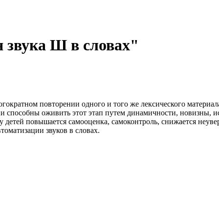
 звука Ш в словах"
гократном повторении одного и того же лексического материала
ии способны оживить этот этап путем динамичности, новизны, 
 у детей повышается самооценка, самоконтроль, снижается неув
томатизации звуков в словах.