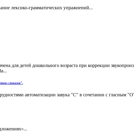
вание лексико-грамматических упражнений...
начена для детей дошкольного возраста при коррекции звукопрои
a...
тими словами".
рудностями автоматизации завука "С" в сочетании с гласным "О".
дложениях»...