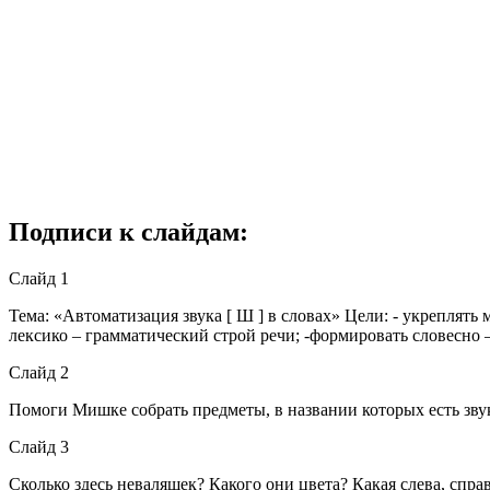
Подписи к слайдам:
Слайд 1
Тема: «Автоматизация звука [ Ш ] в словах» Цели: - укреплять
лексико – грамматический строй речи; -формировать словесно
Слайд 2
Помоги Мишке собрать предметы, в названии которых есть звук
Слайд 3
Сколько здесь неваляшек? Какого они цвета? Какая слева, спра