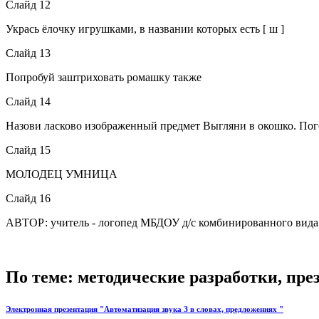
Слайд 12
Укрась ёлочку игрушками, в названии которых есть [ ш ]
Слайд 13
Попробуй заштриховать ромашку также
Слайд 14
Назови ласково изображенный предмет Выгляни в окошко. Пог
Слайд 15
МОЛОДЕЦ УМНИЦА
Слайд 16
АВТОР: учитель - логопед МБДОУ д/с комбинированного вид
По теме: методические разработки, пр
Электронная презентация "Автоматизация звука З в словах, предложениях "