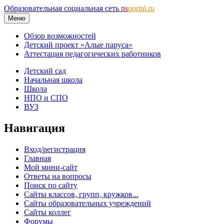
Образовательная социальная сеть
ns
portal.ru
Меню
Обзор возможностей
Детский проект «Алые паруса»
Аттестация педагогических работников
Детский сад
Начальная школа
Школа
НПО и СПО
ВУЗ
Навигация
Вход/регистрация
Главная
Мой мини-сайт
Ответы на вопросы
Поиск по сайту
Сайты классов, групп, кружков...
Сайты образовательных учреждений
Сайты коллег
Форумы