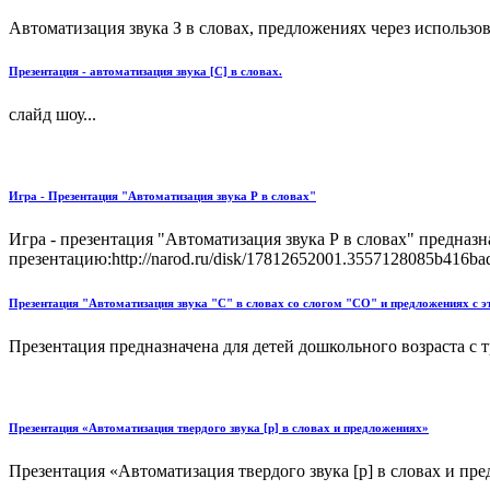
Автоматизация звука З в словах, предложениях через использо
Презентация - автоматизация звука [C] в словах.
слайд шоу...
Игра - Презентация "Автоматизация звука Р в словах"
Игра - презентация "Автоматизация звука Р в словах" предназ
презентацию:http://narod.ru/disk/17812652001.3557128085b416bad
Презентация "Автоматизация звука "С" в словах со слогом "СО" и предложениях с э
Презентация предназначена для детей дошкольного возраста с т
Презентация «Автоматизация твердого звука [р] в словах и предложениях»
Презентация «Автоматизация твердого звука [р] в словах и пре