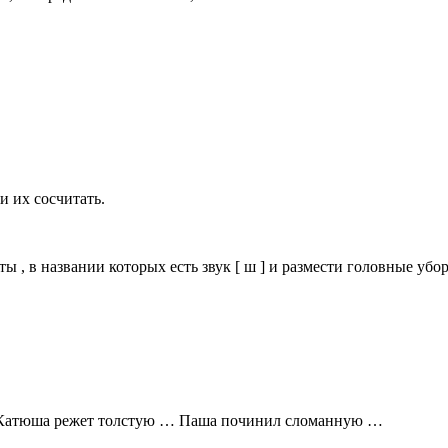
 их сосчитать.
, в названии которых есть звук [ ш ] и размести головные убор
 Катюша режет толстую … Паша починил сломанную …