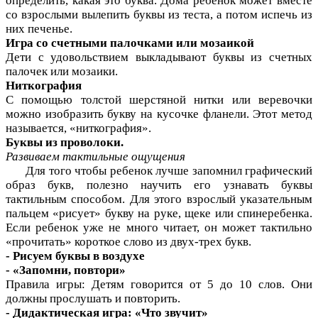
определить, какая это буква. Дома ребенок может вместе
со взрослыми вылепить буквы из теста, а потом испечь из
них печенье.
Игра со счетными палочками или мозаикой
Дети с удовольствием выкладывают буквы из счетных
палочек или мозаики.
Ниткография
С помощью толстой шерстяной нитки или веревочки
можно изобразить букву на кусочке фланели. Этот метод
называется, «ниткография».
Буквы из проволоки.
Развиваем тактильные ощущения
Для того чтобы ребенок лучше запомнил графический
образ букв, полезно научить его узнавать буквы
тактильным способом. Для этого взрослый указательным
пальцем «рисует» букву на руке, щеке или спинеребенка.
Если ребенок уже не много читает, он может тактильно
«прочитать» короткое слово из двух-трех букв.
- Рисуем буквы в воздухе
- «Запомни, повтори»
Правила игры: Детям говорится от 5 до 10 слов. Они
должны прослушать и повторить.
- Дидактическая игра: «Что звучит»