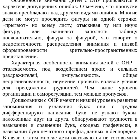
Особенности внимания детей с ОНР проявляются в
характере допущенных ошибок. Отмечено, что пропуски
знаков преобладают над другими видами ошибок. Многие
дети не могут проследить фигуры на одной строчке,
«прыгают» но всему листу, отыскивая ту или иную
фигуру, или начинают заполнять таблицу
последовательно, фигура за фигурой, что говорит о
недостаточности распределения внимания и низкой
сформированности зрительно-пространственных
представлений.
Характерная особенность внимания детей с ОНР –
отвлекаемость, под воздействием ярких и сильных
раздражителей, импульсивность, общая
неорганизованность, неумение проявить волевое усилие
для преодоления трудностей. Чем выше уровень
организации и саморегуляции, тем меньше пропусков.
Дошкольники с ОНР имеют и низкий уровень развития
запоминания и узнавания букв: они с трудом
дифференцируют написание букв, не узнают буквы,
наложенные друг на друга, обнаруживают трудности в
назывании и сравнении букв, сходных графически, в
назывании букв печатного шрифта, данных в беспорядке.
В связи с этим многие дети оказываются не готовыми к