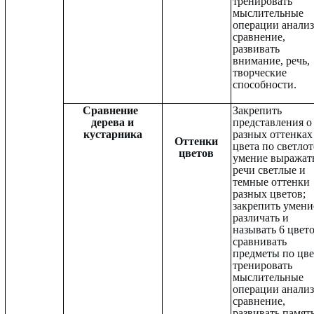
тренировать
мыслительные
операции анализ
сравнение,
развивать
внимание, речь,
творческие
способности.
Сравнение
Закрепить
дерева и
представления о
кустарника
разных оттенках
Оттенки
цвета по светлот
цветов
умение выражат
речи светлые и
темные оттенки
разных цветов;
закрепить умени
различать и
называть 6 цвето
сравнивать
предметы по цве
тренировать
мыслительные
операции анализ
сравнение,
развивать память