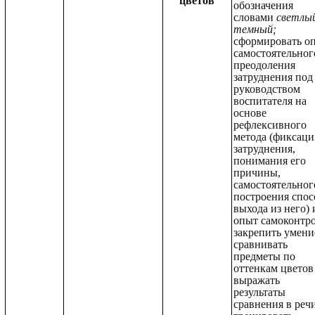
цветов
обозначения
словами
светлы
темный;
сформировать о
самостоятельног
преодоления
затруднения под
руководством
воспитателя на
основе
рефлексивного
метода (фиксац
затруднения,
понимания его
причины,
самостоятельног
построения спос
выхода из него) 
опыт самоконтро
закрепить умени
сравнивать
предметы по
оттенкам цветов
выражать
результаты
сравнения в речи