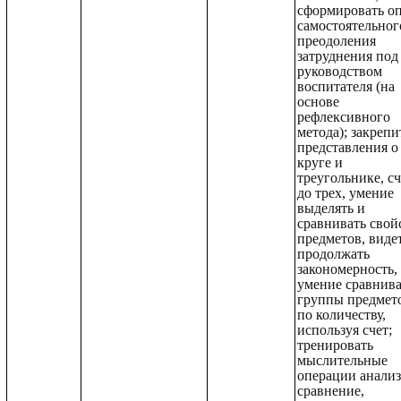
сформировать о
самостоятельног
преодоления
затруднения под
руководством
воспитателя (на
основе
рефлексивного
метода); закрепи
представления о
круге и
треугольнике, сч
до трех, умение
выделять и
сравнивать свой
предметов, виде
продолжать
закономерность,
умение сравнива
группы предмет
по количеству,
используя счет;
тренировать
мыслительные
операции анализ
сравнение,