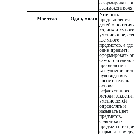
сформировать о
взаимоконтроля.
Уточнить
Мое тело
Один, много
представления
детей о понятия
«один» и «много
умение определя
где много
предметов, а где
один предмет;
сформировать о
самостоятельног
преодоления
затруднения под
руководством
воспитателя на
основе
рефлексивного
метода; закрепит
умение детей
определять и
называть цвет
предметов,
сравнивать
предметы по цве
форме и размеру