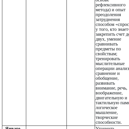
рефлексивного
метода) и опыт
преодоления
затруднения
способом «спрос
у того, кто знает
закрепить счет д
двух, умение
сравнивать
предметы по
свойствам;
тренировать
мыслительные
операции анализ
сравнение и
обобщение,
развивать
внимание, речь,
воображение,
двигательную и
тактильную памя
логическое
мышление,
творческие
способности.
Январь
Уточнить