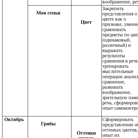
воображение, ре
Закрепить
Моя семья
представления о
цвете как о
Цвет
признаке, умени
сравнивать
предметы по цве
(одинаковый,
различный) и
выражать
результаты
сравнения в речи
тренировать
мыслительные
операции анализ
сравнение,
развивать
воображение,
зрительную памя
речь, сформиров
опыт самоконтро
Октябрь
Сформировать
Грибы
представление о
оттенках цветов,
Оттенки
опыт их