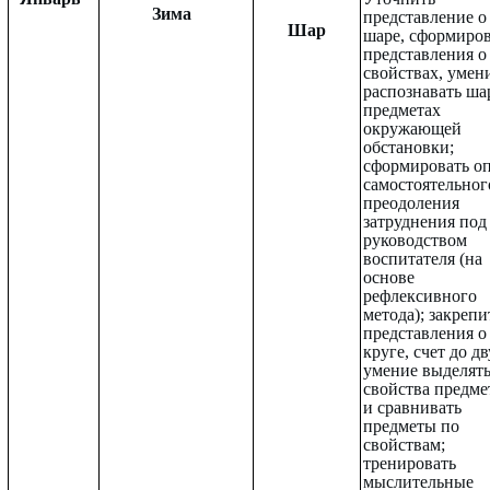
Зима
представление о
Шар
шаре, сформиров
представления о
свойствах, умен
распознавать ша
предметах
окружающей
обстановки;
сформировать о
самостоятельног
преодоления
затруднения под
руководством
воспитателя (на
основе
рефлексивного
метода); закрепи
представления о
круге, счет до дв
умение выделят
свойства предме
и сравнивать
предметы по
свойствам;
тренировать
мыслительные