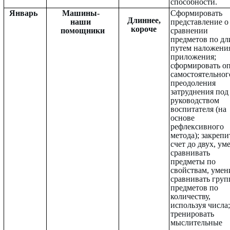
способности.
Январь
Машины-
Сформировать
Длиннее,
наши
представление о
короче
помощники
сравнении
предметов по дл
путем наложени
приложения;
сформировать о
самостоятельног
преодоления
затруднения под
руководством
воспитателя (на
основе
рефлексивного
метода); закрепи
счет до двух, ум
сравнивать
предметы по
свойствам, умен
сравнивать гру
предметов по
количеству,
используя числа;
тренировать
мыслительные