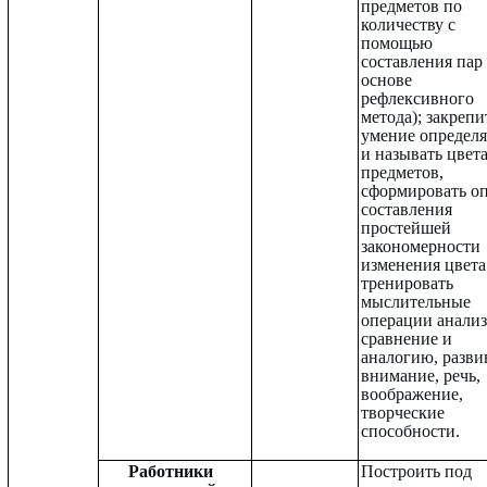
предметов по
количеству с
помощью
составления пар 
основе
рефлексивного
метода); закрепи
умение определя
и называть цвет
предметов,
сформировать о
составления
простейшей
закономерности
изменения цвета
тренировать
мыслительные
операции анализ
сравнение и
аналогию, разви
внимание, речь,
воображение,
творческие
способности.
Работники
Построить под