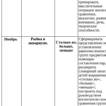
тренировать
мыслительные
операции анализ
сравнение,
аналогию, разви
внимание, речь,
творческие
способности.
Рыбка в
Сформировать
Ноябрь
Столько же,
аквариуме.
представление о
больше,
установлении
меньше
равночисленнос
групп предметов
помощью
составления пар,
расширить
словарный запас
детей выражени
«столько же»,
«больше»,
«меньше»;
построить под
руководством
воспитателя спо
сравнения групп