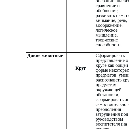
операции анализ
сравнение и
обобщение,
развивать память
внимание, речь,
воображение,
логическое
мышление,
творческие
способности.
Дикие животные
Сформировать
представление о
круге как общей
Круг
форме некоторы
предметов, умен
распознавать кру
предметах
окружающей
обстановки;
сформировать о
самостоятельног
преодоления
затруднения под
руководством
воспитателя (на
основе