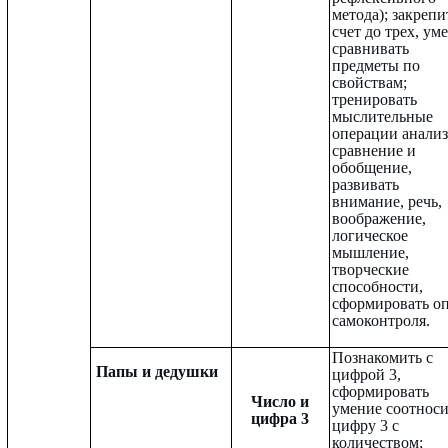
метода); закрепи
счет до трех, ум
сравнивать
предметы по
свойствам;
тренировать
мыслительные
операции анализ
сравнение и
обобщение,
развивать
внимание, речь,
воображение,
логическое
мышление,
творческие
способности,
сформировать о
самоконтроля.
Познакомить с
Папы и дедушки
цифрой 3,
сформировать
Число и
умение соотноси
цифра 3
цифру 3 с
количеством;