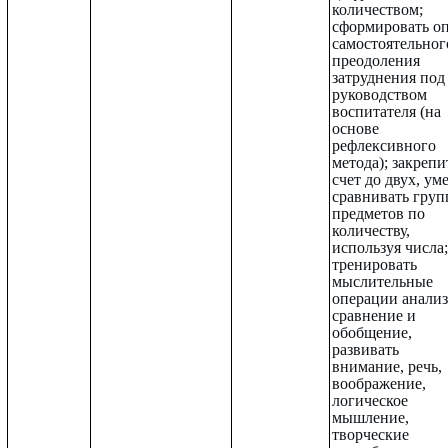
количеством;
сформировать о
самостоятельног
преодоления
затруднения под
руководством
воспитателя (на
основе
рефлексивного
метода); закрепи
счет до двух, ум
сравнивать гру
предметов по
количеству,
используя числа;
тренировать
мыслительные
операции анализ
сравнение и
обобщение,
развивать
внимание, речь,
воображение,
логическое
мышление,
творческие