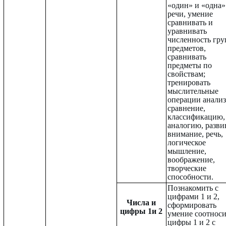
«один» и «одна»
речи, умение
сравнивать и
уравнивать
численность гру
предметов,
сравнивать
предметы по
свойствам;
тренировать
мыслительные
операции анализ
сравнение,
классификацию,
аналогию, разви
внимание, речь,
логическое
мышление,
воображение,
творческие
способности.
Познакомить с
цифрами 1 и 2,
Числа и
сформировать
цифры 1и 2
умение соотноси
цифры 1 и 2 с