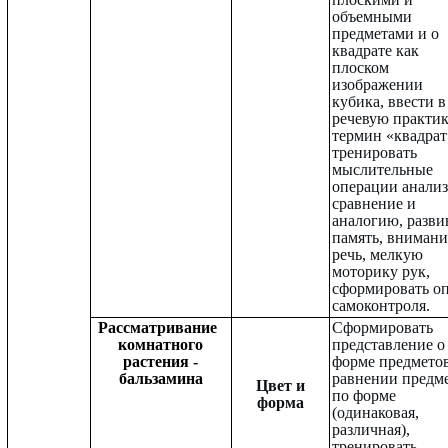
объемными
предметами и о
квадрате как
плоском
изображении
кубика, ввести в
речевую практи
термин «квадрат
тренировать
мыслительные
операции анализ
сравнение и
аналогию, разви
память, внимани
речь, мелкую
моторику рук,
сформировать о
самоконтроля.
Рассматривание
Сформировать
комнатного
представление о
растения -
форме предметов
бальзамина
равнении предм
Цвет и
по форме
форма
(одинаковая,
различная),
тренировать