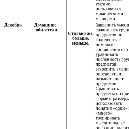
умение
пользоваться
мимическими
мышцами.
Декабрь
Домашние
Закрепить умен
обитатели
сравнивать гру
Столько же,
предметов по
больше,
количеству с
меньше.
помощью
составления пар
уравнивать
численность гру
предметов;
закрепить умени
определять и
называть цвет
предметов.
Сравнивать
предметы по цве
форме и размеру,
использовать
понятия «один» 
«много»;
тренировать
мыслительные
операции анализ