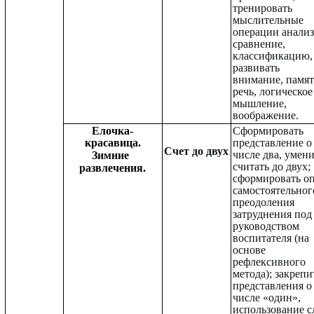
тренировать
мыслительные
операции анализ
сравнение,
классификацию,
развивать
внимание, памят
речь, логическое
мышление,
воображение.
Елочка-
Сформировать
красавица.
представление о
Счет до двух
числе два, умен
Зимние
считать до двух;
развлечения.
сформировать о
самостоятельног
преодоления
затруднения под
руководством
воспитателя (на
основе
рефлексивного
метода); закрепи
представления о
числе «один»,
использование с