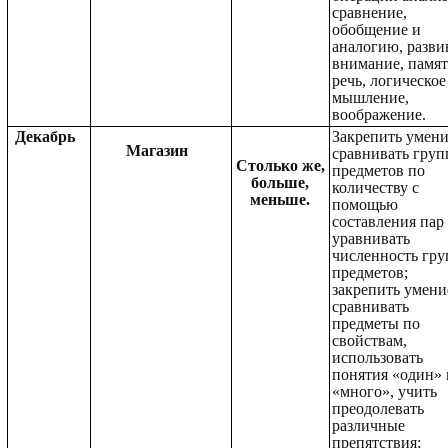
сравнение,
обобщение и
аналогию, разви
внимание, памят
речь, логическое
мышление,
воображение.
Декабрь
Закрепить умен
Магазин
сравнивать гру
Столько же,
предметов по
больше,
количеству с
меньше.
помощью
составления пар
уравнивать
численность гру
предметов;
закрепить умени
сравнивать
предметы по
свойствам,
использовать
понятия «один» 
«много», учить
преодолевать
различные
препятствия;