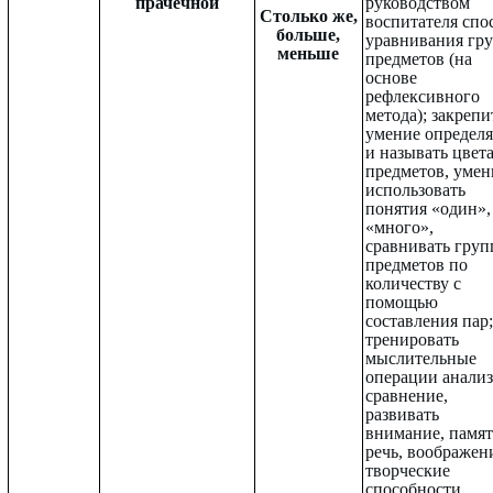
прачечной
руководством
Столько же,
воспитателя спо
больше,
уравнивания гр
меньше
предметов (на
основе
рефлексивного
метода); закрепи
умение определя
и называть цвет
предметов, умен
использовать
понятия «один»,
«много»,
сравнивать гру
предметов по
количеству с
помощью
составления пар;
тренировать
мыслительные
операции анализ
сравнение,
развивать
внимание, памят
речь, воображен
творческие
способности,