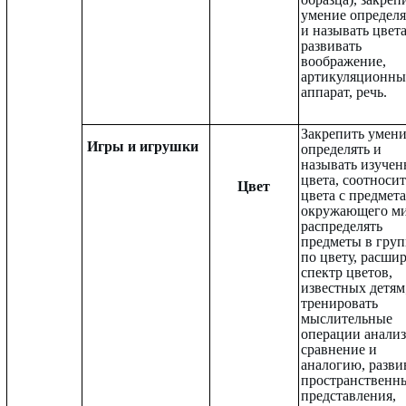
умение определя
и называть цвета
развивать
воображение,
артикуляционн
аппарат, речь.
Закрепить умен
Игры и игрушки
определять и
называть изуче
цвета, соотносит
Цвет
цвета с предмет
окружающего ми
распределять
предметы в гру
по цвету, расши
спектр цветов,
известных детям
тренировать
мыслительные
операции анализ
сравнение и
аналогию, разви
пространственн
представления,