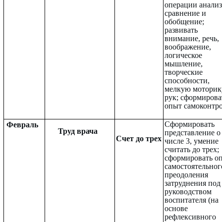
операции анализ
сравнение и
обобщение;
развивать
внимание, речь,
воображение,
логическое
мышление,
творческие
способности,
мелкую моторик
рук; сформирова
опыт самоконтро
Сформировать
Февраль
Труд врача
представление о
Счет до трех
числе 3, умение
считать до трех;
сформировать о
самостоятельног
преодоления
затруднения под
руководством
воспитателя (на
основе
рефлексивного