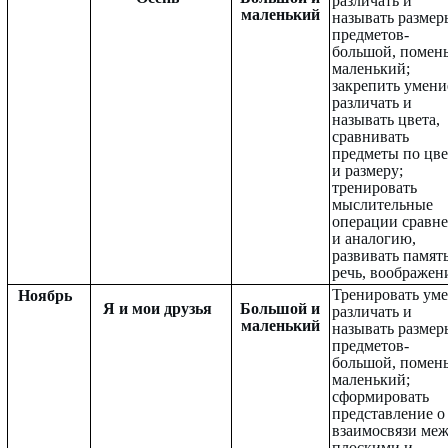
различать и
маленький
называть размер
предметов-
большой, помен
маленький;
закрепить умени
различать и
называть цвета,
сравнивать
предметы по цве
и размеру;
тренировать
мыслительные
операции сравн
и аналогию,
развивать память
речь, воображен
Тренировать ум
Ноябрь
Я и мои друзья
Большой и
различать и
маленький
называть размер
предметов-
большой, помен
маленький;
сформировать
представление о
взаимосвязи ме
плоскими и