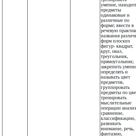
умение, находит
предметы
одинаковые и
различные по
форме; ввести в
речевую практи
названия разли
форм плоских
фигур- квадрат,
круг, овал,
треугольник,
прямоугольник;
закрепить умени
определять и
называть цвет
предметов,
группировать
предметы по цве
тренировать
мыслительные
операции анализ
сравнение,
классификацию,
развивать
внимание, речь,
фантазию,