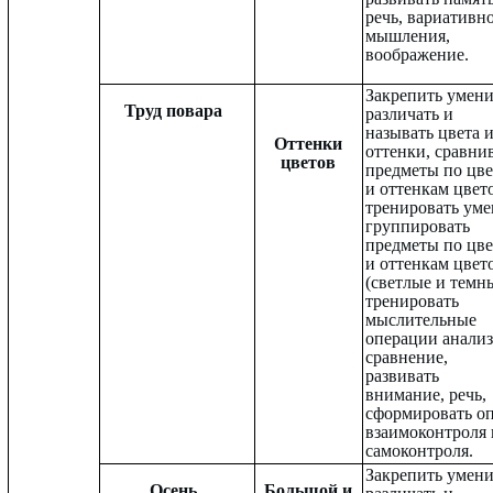
речь, вариативн
мышления,
воображение.
Закрепить умен
Труд повара
различать и
называть цвета 
Оттенки
оттенки, сравни
цветов
предметы по цве
и оттенкам цвет
тренировать уме
группировать
предметы по цве
и оттенкам цвет
(светлые и темны
тренировать
мыслительные
операции анализ
сравнение,
развивать
внимание, речь,
сформировать о
взаимоконтроля 
самоконтроля.
Закрепить умен
Осень
Большой и