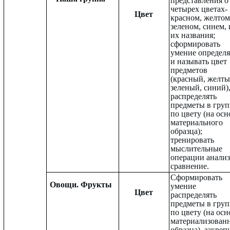
представления о
четырех цветах-
Цвет
красном, желтом
зеленом, синем, 
их названия;
сформировать
умение определя
и называть цвет
предметов
(красный, желты
зеленый, синий)
распределять
предметы в гру
по цвету (на осн
материального
образца);
тренировать
мыслительные
операции анализ
сравнение.
Сформировать
Овощи. Фрукты
умение
Цвет
распределять
предметы в гру
по цвету (на осн
материализован
образца), закреп