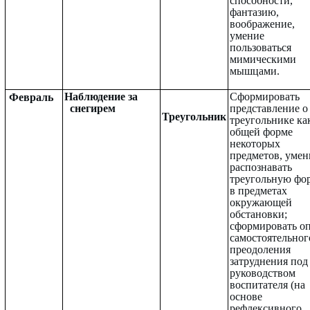
способности,
фантазию,
воображение,
умение
пользоваться
мимическими
мышцами.
Наблюдение за
Сформировать
Февраль
снегирем
представление о
Треугольник
треугольнике ка
общей форме
некоторых
предметов, умен
распознавать
треугольную фо
в предметах
окружающей
обстановки;
сформировать о
самостоятельног
преодоления
затруднения под
руководством
воспитателя (на
основе
рефлексивного