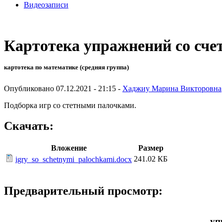
Видеозаписи
Картотека упражнений со сч
картотека по математике (средняя группа)
Опубликовано 07.12.2021 - 21:15 -
Хаджиу Марина Викторовна
Подборка игр со стетными палочками.
Скачать:
Вложение
Размер
241.02 КБ
igry_so_schetnymi_palochkami.docx
Предварительный просмотр:
уп