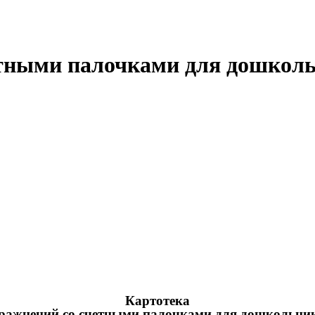
етными палочками для дошкол
Картотека
ражнений со счетными палочками для дошкольни