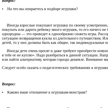
Вопрос:
• На что вы опираетесь в подборе игрушки?
Иногда взрослые покупают игрушки по своему усмотре­нию, ор
покупать или дарить ребенку много игрушек, то его ничего не 
однородны — это приведет к однообразию сюжета игры. Рассорт
ситуацию возвращения куклы из длительного путешествия. Или 
детей, то у них должны быть как общие, так индивидуальные и
Иногда дети очень просят и даже требуют приобрести но­вую и
я тебе ее не куплю». Надо разобраться в данной ситу­ации. Нап
или найти альтернативу, которая гораздо дешевле. Внимание м
Следует особо сказать о педагогических требованиях к игрушке
Вопрос:
• Каково ваше отношение к игрушкам-монстрам?