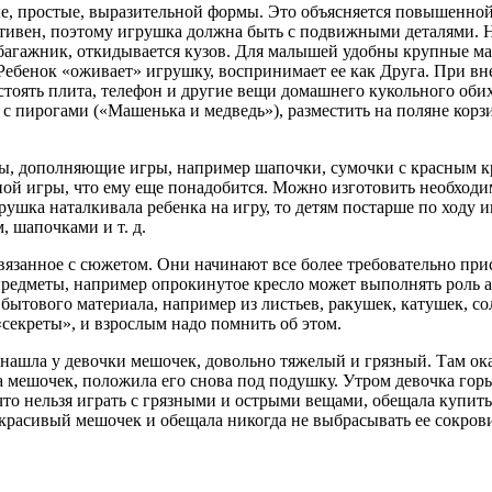
ные, простые, выразительной формы. Это объясняется повышенн
активен, поэтому игрушка должна быть с подвижными деталями. 
, багажник, откидывается кузов. Для малышей удобны крупные м
. Ребенок «оживает» игрушку, воспринимает ее как Друга. При в
 стоять плита, телефон и другие вещи домашнего кукольного оби
б с пирогами («Машенька и медведь»), разместить на поляне кор
ы, дополняющие игры, например шапочки, сумочки с крас­ным кр
тной игры, что ему еще понадобится. Можно изго­товить необход
ушка наталкивала ребенка на игру, то детям по­старше по ходу и
, шапочками и т. д.
язанное с сюжетом. Они начинают все более требова­тельно прис
редметы, например опрокинутое кресло может выполнять роль а
ытового материала, например из лис­тьев, ракушек, катушек, со
«секреты», и взрослым надо по­мнить об этом.
ашла у девочки мешочек, довольно тяжелый и гряз­ный. Там оказ
ла мешочек, положила его снова под подушку. Утром девочка гор
 что нельзя играть с грязными и ост­рыми вещами, обещала купит
 красивый мешочек и обещала никогда не выбрасывать ее сокров