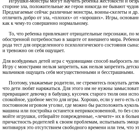
Игрушки-монстры могут научить ребенка жестокости и безраз
стороне зла, положительные же герои никогда не бывают чудов
Предлагаемые сейчас различные монстры, воины-скелеты и др. 
отличить добро от зла, «плохих» от «хороших». Игры, основа
как к чему-то совершенно нормальному.
То, что ребенка привлекают отрицательные персонажи, по мне
обостренной потребностью в защите от внешнего мира. Ребе­н
рода тест для определенного психологического состоя­ния сын
и тревожно он себя ощущает.
Для возбудимых детей игра с чудовищами способ выбро­сить л
Игру с монстрами нельзя запретить, как нельзя запретить детск
мальчиков ощущать себя могуществен­ными и бесстрашными.
Поэтому, уважаемые родители, не стремитесь покупать детям 
что дети любят наряжаться. Для этого им не нужны замысловат
превращают девочку в бабушку, кусочек старо­го тюля они испо
спокойное, удобное место для игры. Хоро­шо, если у него есть 
постоянном игровом уголке, где можно бы расположить куколь
машина или постройка останется неприкосновенной, то без слов
мойте игрушки, отбирайте поврежденные, «лечите» их в больни
причастность родителей к сво­им проблемам, испытывать эмоц
мотивируя это отсутствием свободного времени или тем, что 