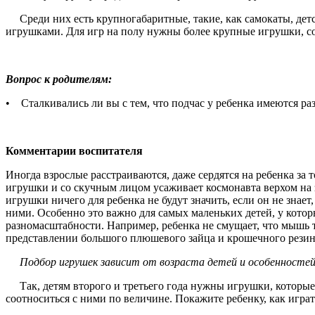
Среди них есть крупногабаритные, такие, как самокаты, детски
игрушками. Для игр на полу нужны более круп­ные игрушки, со
Вопрос к родителям:
• Сталкивались ли вы с тем, что подчас у ребенка имеются ра
Комментарии воспитателя
Иногда взрослые расстраиваются, даже сердятся на ре­бенка за т
игрушки и со скучным лицом усаживает космонавта верхом на зе
игрушки ничего для ребен­ка не будут значить, если он не знае
ними. Особен­но это важно для самых маленьких детей, у котор
разномасштабности. Например, ребенка не смущает, что мышь то
представлении большого плюшевого зайца и крошечного ре­зин
Подбор игрушек зависит от возраста детей и особенно­стей
Так, детям второго и третьего года нужны игрушки, кото­рые
соотноситься с ними по величине. Покажите ребенку, как игра