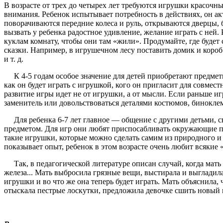
В возрасте от трех до четырех лет требуются игрушки красоч
внимания. Ребенок испытывает потребность в действи­ях, он 
поворачиваются передние колеса и руль, открываются двер­цы
вызвать у ребенка радостное удивление, желание играть с ней
куклам комнату, чтобы они там «жили». Продумайте, где будет
сказки. Например, в игрушеч­ном лесу поставить домик и коро
и т. д.
К 4-5 годам особое значение для детей приобретают пред­мет
как он будет играть с игрушкой, кого он пригласит для совмес
развитие игры идет не от игрушки, а от мысли. Если раньше игр
заменитель или довольствоваться деталями ко­стюмов, биноклем
Для ребенка 6-7 лет главное — общение с другими деть­ми, св
предметом. Для игр они любят приспосабливать окружающие п
такие игрушки, которые можно сделать самим из природного и б
показывает опыт, ребенок в этом возрасте очень любит всякие 
Так, в педагогической литературе описан случай, когда мать н
железа... Мать выбросила грязные вещи, высти­рала и выглади
игрушки и во что же она теперь будет играть. Мать объяснила,
отыскала пестрые лоскутки, предло­жила девочке сшить новый