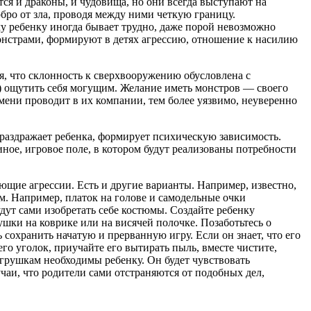
я и драконы, и чудовища, но они всегда выступают на
обро от зла, проводя между ними четкую границу.
му ребенку иногда бывает трудно, даже порой невозмож­но
нстрами, формируют в детях агрессию, отноше­ние к насилию
, что склонность к сверхвооружению обусловлена с
и) ощутить себя могущим. Желание иметь монстров — своего
мени проводит в их компании, тем более уяз­вимо, неуверенно
раздражает ребенка, формирует психическую за­висимость.
иное, игровое поле, в котором будут ре­ализованы потребности
ие агрессии. Есть и другие варианты. Напри­мер, известно,
. Например, платок на голове и само­дельные очки
удут сами изобретать себе костюмы. Создайте ребенку
ушки на коврике или на висячей по­лочке. Позаботьтесь о
сохранить начатую и прерванную игру. Если он знает, что его
го уголок, приучайте его вытирать пыль, вместе чистите,
игрушкам необходимы ребенку. Он будет чувствовать
чаи, что родители сами отстраняются от подобных дел,