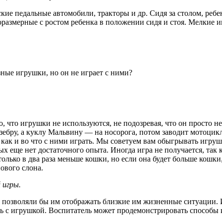
е педальные автомобили, тракторы и др. Сидя за сто­лом, ребен
размерные с ростом ребенка в положении сидя и стоя. Мелкие иг
зные игрушки, но он не играет с ними?
о, что игрушки не используются, не подозревая, что он просто не
бру, а куклу Мальвину — на носоро­га, потом заводит мотоцикли
т, как и во что с ними играть. Мы советуем вам обыгрывать игруш
ых еще нет достаточного опыта. Иногда игра не получается, так 
лько в два раза меньше кошки, но если она будет больше кошки,
ового слона.
 игры.
 позволяли бы им отображать близкие им жизненные си­туации.
ть с игрушкой. Воспитатель может продемонстриро­вать способы