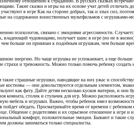
личному отношению к страданию. В русских сказках встречаютс
ищами. Такие сказки и игры на их основе учат детей отличать д
участвуют в игре Как на стороне добрых, так и злых сил, поэто
нные на содержании воинственных мультфильмов с игрушками-мо
нию психологов, связано с эмоциями агрессивности. Случается
ок, владеющий чудовищами, получает шанс в игре (но не в жизн
а: чем больше он привязан к подобным игрушкам, чем больше вре
ишнюю энергию. Но чаще игрушка не успокаивает, а еще больше 
ие страхи и тревожность. Можно только по­мочь ребенку создать 
такие страшные игрушки, наводящие на них ужас и способствующ
ые костюмы — они довольствуются отдель­ным элементом, знаком
льзуют как фату. Дайте детям несколько кусков материи, и они б
своя комната, столик и стульчик для игр. Можно расположить игр
ную мебель и игрушки. Важно, чтобы ребенок имел возможность 
 пойдет обедать. Просматривай­те время от времени с ребенком е
це. Общение с родителя­ми и их серьезное отношение к игре и 
иональный комфорт, поло­жительные эмоции. Бывают и такие слу
этим должны заниматься только специалисты.