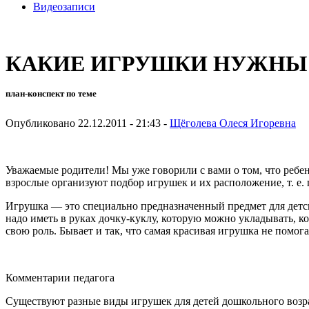
Видеозаписи
КАКИЕ ИГРУШКИ НУЖНЫ
план-конспект по теме
Опубликовано 22.12.2011 - 21:43 -
Щёголева Олеся Игоревна
Уважаемые родители! Мы уже гово­рили с вами о том, что ребенк
взрослые организуют подбор игрушек и их расположение, т. е.
Игрушка — это специально предназначенный предмет для детски
надо иметь в руках дочку-куклу, которую можно укладывать, ко
свою роль. Бывает и так, что самая кра­сивая игрушка не помо
Комментарии педагога
Существуют разные виды игрушек для детей дошкольного возра