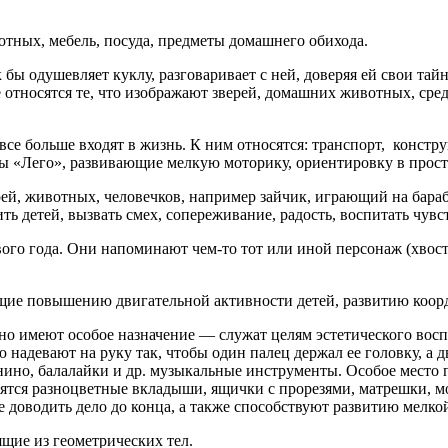
тных, мебель, посуда, предметы домашнего обихода.
бы одушевляет куклу, разговаривает с ней, доверяя ей свои тайн
е относятся те, что изображают зверей, домашних животных, с
больше входят в жизнь. К ним относятся: транспорт, констру
ы «Лего», развивающие мелкую моторику, ориентировку в прост
, животных, человечков, например зайчик, играющий на бараба
ть детей, вызвать смех, сопереживание, радость, воспитать чувс
 года. Они напоминают чем-то тот или иной персонаж (хвост, к
 повышению двигательной активности детей, развитию коорди
имеют особое назначение — служат целям эстетиче­ского воспит
ю надевают на руку так, чтобы один палец держал ее головку, 
нино, балалайки и др. музыкальные инстру­менты. Особое мест
осятся разноцветные вкладыши, ящички с прорезями, матрешки, м
е доводить дело до конца, а также способствуют развитию мелко
щие из геометрических тел.