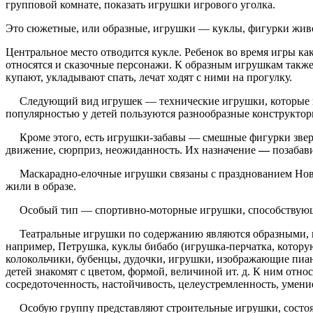
групповой комнате, показать игрушки игрового уголка.
Это сюжетные, или образные, игрушки — куклы, фигур­ки живо
Центральное место отводится кукле. Ребенок во время игры как 
относятся и сказочные персонажи. К образным иг­рушкам такж
купают, укладывают спать, лечат ходят с ними на прогулку.
Следующий вид игрушек — технические игрушки, которые все 
популярностью у детей пользуются разнообразные конструктор
Кроме этого, есть игрушки-забавы — смешные фигурки зверей
движение, сюрприз, неожиданность. Их назначение
—
позабави
Маскарадно-елочные игрушки связаны с празднованием Нового
жили в образе.
Особый тип — спортивно-моторные игрушки, способствующие
Театральные игрушки по содержанию являются образны­ми, но 
например, Петрушка, куклы бибабо (игрушка-перчат­ка, котору
колокольчики, бубенцы, дудочки, игрушки, изоб­ражающие пиа
детей знакомят с цветом, формой, вели­чиной ит. д. К ним отн
сосредоточенность, настойчивость, целеустремленность, умени
Особую группу представляют строительные игрушки, со­стоя