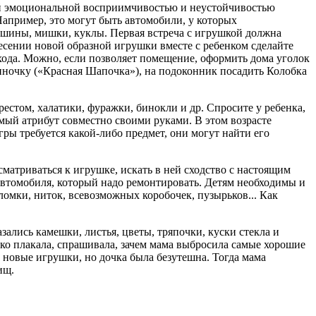
ой эмоциональной восприимчивостью и неустойчи­востью
Например, это могут быть автомобили, у которых
ашины, мишки, куклы. Первая встреча с игруш­кой должна
несении новой образной игрушки вместе с ребенком сделайте
хода. Можно, если позволяет поме­щение, оформить дома уголок
зиночку («Красная Ша­почка»), на подоконник посадить Колобка
естом, халатики, фуражки, бинокли и др. Спросите у ребенка,
имый атрибут совместно своими руками. В этом возрасте
гры требуется какой-либо предмет, они мо­гут найти его
матриваться к игрушке, искать в ней сходство с настоящим
втомобиля, который надо ремонтировать. Детям необходимы и
ломки, ниток, всевозможных ко­робочек, пузырьков... Как
ались камешки, листья, цветы, тряпочки, кус­ки стекла и
ько плакала, спрашивала, зачем мама вы­бросила самые хорошие
ь новые игрушки, но дочка была безутешна. Тогда мама
ищ.