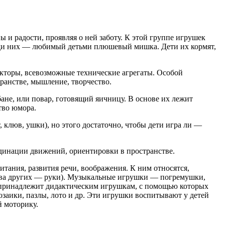
ы и радости, проявляя о ней заботу. К этой группе игрушек
реди них — любимый детьми плюшевый мишка. Дети их кормят,
кторы, всевозможные технические агрегаты. Особой
ранстве, мышление, творчество.
не, или повар, готовящий яичницу. В основе их лежит
тво юмора.
люв, ушки), но этого достаточно, чтобы дети игра ли —
нации движений, ориентировки в пространстве.
ания, развития речи, воображения. К ним отно­сятся,
а два других — руки). Музыкальные игрушки — погремушки,
о принадлежит дидактическим игрушкам, с помощью которых
озаики, пазлы, лото и др. Эти иг­рушки воспитывают у детей
й моторику.