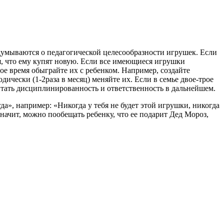
думываются о педагогической целесообразности иг­рушек. Если
ая, что ему купят новую. Если все имеющие­ся игрушки
е время обыграйте их с ребенком. Напри­мер, создайте
чески (1-2раза в месяц) меняйте их. Если в семье двое-трое
итать дисциплинирован­ность и ответственность в дальнейшем.
», например: «Никогда у тебя не будет этой игрушки, никогда
 значит, можно пообещать ребенку, что ее подарит Дед Мороз,