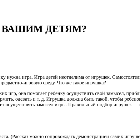
 ВАШИМ ДЕТЯМ?
у нужна игра. Игра детей неот­делима от игрушек. Самостоятельн
 предметно-игровую среду. Что же такое игрушка?
х игр, она помогает ребенку осуществить свой замы­сел, прибл
рмить, одевать и т. д. Игрушка должна быть такой, чтобы ребено
гает осуществлять замысел игры. Пра­вильный подбор игрушек — 
ста. (Рассказ можно сопровождать демонстрацией са­мих игруш