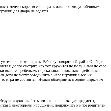
ок захочет, скорее всего, играть маленькими, ус­тойчивыми
рушки для двора не годятся.
 умеет во все это играть. Ребенку говорят: «Играй!» Он берет
ста и долго смотрит, как тот кружится по полу. Сами по себе
ки вместе с ре­бенком, подсказывая и показывая действия с
как дети не могут объединить в игре игрушки из-за их
 то игра не состоится. Нельзя объединить в одном цирковом
 Игрушки должны быть похожи на настоящие пред­меты,
 игры с некоторыми игрушками, подключить к игре родителей.