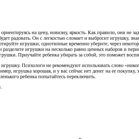
иентируясь на цену, новизну, яркость. Как правило, они не за
будет радовать. Он с легкостью сломает и выбро­сит игрушку, зн
ируйте игрушки, однотипные временно убери­те, через некоторо
разделите игрушки на несколько равно ценных наборов и периоди
грушки. Приучайте ребенка убирать за собой, это поможет восп
грушку. Психологи не рекомендуют использовать слово «никогда
ример, игрушка хорошая, и у вас сейчас нет денег на ее покупку,
аленького ребенка попытайтесь переключить.
.