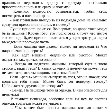
правильно переходить дорогу с тротуара: специально
приостановившись или сразу, и почему?
Конечно, полностью остановиться, чтобы, стоя,
посмотреть и влево и вправо.
- Как правильно выходить из подъезда дома на крыльцо:
сразу или приостановившись, и почему?
Лучше приостановиться. Во-первых, во дворе тоже могут
быть машины! Кроме того, это подготовка к тому, что потом
так же надо будет приостанавливаться у края тротуара перед
выходом на проезжую часть.
- Если машина еще далеко, можно ли переходить? Что
надо
сначала проверить?
Как едет машина: медленно или быстро? Может
оказаться так: далеко, но опасно.
- Всегда ли водитель машины, который едет в твою
сторону, видит тебя? В каких случаях и почему он может тебя
не заметить, хотя ты видишь его автомобиль?
Если «фары» машины смотрят на тебя, это не значит, что
водитель тебя видит. Может быть, он повернул голову?
Наблюдает за другими пешеходами?
- Вечер. На пешеходе темная одежда. В чем опасность для
пешехода?
В темноте пешехода, особенно если на нем не светлая
одежда, водитель может не увидеть.
- Чем может быть опасна машина, которая стоит у