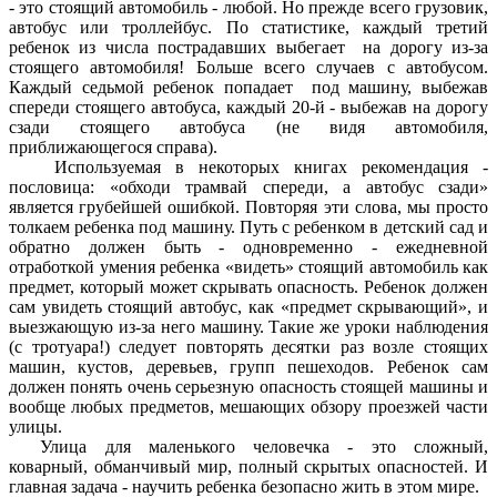
- это стоящий автомобиль - любой. Но прежде всего грузовик,
автобус или троллейбус. По статистике, каждый третий
ребенок из числа пострадавших выбегает на дорогу из-за
стоящего автомобиля! Больше всего случаев с автобусом.
Каждый седьмой ребенок попадает под машину, выбежав
спереди стоящего автобуса, каждый 20-й - выбежав на дорогу
сзади стоящего автобуса (не видя автомобиля,
приближающегося справа).
Используемая в некоторых книгах рекомендация -
пословица: «обходи трамвай спереди, а автобус сзади»
является грубейшей ошибкой. Повторяя эти слова, мы просто
толкаем ребенка под машину. Путь с ребенком в детский сад и
обратно должен быть - одновременно - ежедневной
отработкой умения ребенка «видеть» стоящий автомобиль как
предмет, который может скрывать опасность. Ребенок должен
сам увидеть стоящий автобус, как «предмет скрывающий», и
выезжающую из-за него машину. Такие же уроки наблюдения
(с тротуара!) следует повторять десятки раз возле стоящих
машин, кустов, деревьев, групп пешеходов. Ребенок сам
должен понять очень серьезную опасность стоящей машины и
вообще любых предметов, мешающих обзору проезжей части
улицы.
Улица для маленького человечка - это сложный,
коварный, обманчивый мир, полный скрытых опасностей. И
главная задача - научить ребенка безопасно жить в этом мире.