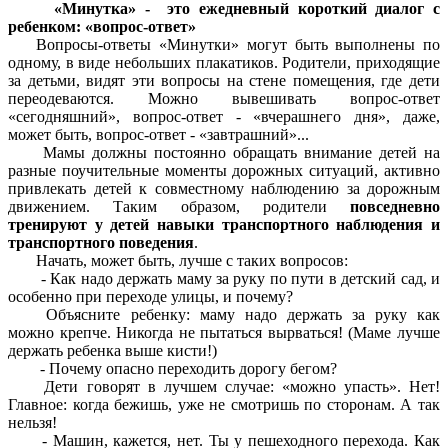
«Минутка» - это ежедневный короткий диалог с
ребенком: «вопрос-ответ»
Вопросы-ответы «Минутки» могут быть выполнены по
одному, в виде небольших плакатиков. Родители, приходящие
за детьми, видят эти вопросы на стене помещения, где дети
переодеваются. Можно вывешивать вопрос-ответ
«сегодняшний», вопрос-ответ - «вчерашнего дня», даже,
может быть, вопрос-ответ - «завтрашний»...
Мамы должны постоянно обращать внимание детей на
разные поучительные моменты дорожных ситуаций, активно
привлекать детей к совместному наблюдению за дорожным
движением. Таким образом, родители
повседневно
тренируют у детей навыки транспортного наблюдения и
транспортного поведения
.
Начать, может быть, лучше с таких вопросов:
- Как надо держать маму за руку по пути в детский сад, и
особенно при переходе улицы, и почему?
Объясните ребенку: маму надо держать за руку как
можно крепче. Никогда не пытаться вырваться! (Маме лучше
держать ребенка выше кисти!)
- Почему опасно переходить дорогу бегом?
Дети говорят в лучшем случае: «можно упасть». Нет!
Главное: когда бежишь, уже не смотришь по сторонам. А так
нельзя!
- Машин, кажется, нет. Ты у пешеходного перехода. Как