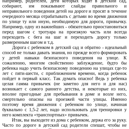
например, родителей, дети которых ходят в детский сад,
собирают, им показывают слайды правильного и
неправильного поведения детей на дороге и просят в течение
очередного месяца отрабатывать с детьми во время движения
по улице ту или иную, необходимую для дороги, привычку.
Например, одну из важнейших - обязательно приостановиться
перед шагом с тротуара на проезжую часть или всегда
переходить с бега на шаг и переходить дорогу только
размеренным шагом и т.д.
Дорога с ребенком в детский сад и обратно - идеальный
способ не только давать знания, но прежде всего формировать
у детей навыки безопасного поведения на улице. К
сожалению, многим свойственно заблуждение, будто бы
ребенка надо учить безопасному поведению на улицах где-то
лет с пяти-шести, с приближением времени, когда ребенок
пойдет в первый класс. Так думать опасно! Ведь у ребенка
целая гамма привычек (не заметно для него и для нас)
возникает с самого раннего детства, и некоторые из них,
вполне пригодные для пребывания в доме и возле него,
смертельно опасны на проезжей части улицы. Именно
поэтому время движения с ребенком по улице, начиная
буквально с 1,5-2 лет, надо использовать для тренировки у
него комплекта «транспортных» привычек.
Итак, вы выходите из дома с ребенком, держа его за руку.
Часто по дороге в детский сад родители спешат, чтобы не