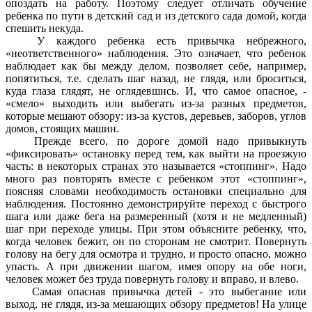
опоздать на работу. Поэтому следует отличать обучение
ребенка по пути в детский сад и из детского сада домой, когда
спешить некуда.
У каждого ребенка есть привычка небрежного,
«неответственного» наблюдения. Это означает, что ребенок
наблюдает как бы между делом, позволяет себе, например,
попятиться, т.е. сделать шаг назад, не глядя, или броситься,
куда глаза глядят, не оглядевшись. И, что самое опасное, -
«смело» выходить или выбегать из-за разных предметов,
которые мешают обзору: из-за кустов, деревьев, заборов, углов
домов, стоящих машин.
Прежде всего, по дороге домой надо привыкнуть
«фиксировать» остановку перед тем, как выйти на проезжую
часть: в некоторых странах это называется «стоппинг». Надо
много раз повторять вместе с ребенком этот «стоппинг»,
поясняя словами необходимость остановки специально для
наблюдения. Постоянно демонстрируйте переход с быстрого
шага или даже бега на размеренный (хотя и не медленный)
шаг при переходе улицы. При этом объясните ребенку, что,
когда человек бежит, он по сторонам не смотрит. Повернуть
голову на бегу для осмотра и трудно, и просто опасно, можно
упасть. А при движении шагом, имея опору на обе ноги,
человек может без труда повернуть голову и вправо, и влево.
Самая опасная привычка детей - это выбегание или
выход, не глядя, из-за мешающих обзору предметов! На улице