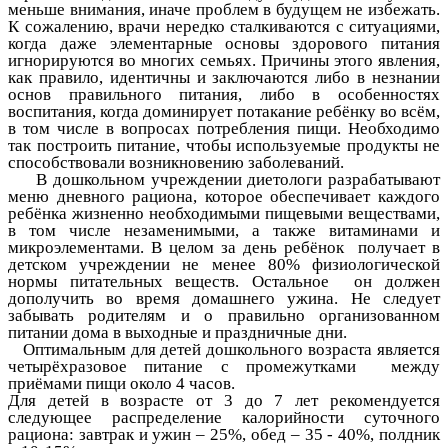
меньше внимания, иначе проблем в будущем не избежать.
К сожалению, врачи нередко сталкиваются с ситуациями,
когда даже элементарные основы здорового питания
игнорируются во многих семьях. Причины этого явления,
как правило, идентичны и заключаются либо в незнании
основ правильного питания, либо в особенностях
воспитания, когда доминирует потакание ребёнку во всём,
в том числе в вопросах потребления пищи. Необходимо
так построить питание, чтобы используемые продукты не
способствовали возникновению заболеваний.
В дошкольном учреждении диетологи разрабатывают
меню дневного рациона, которое обеспечивает каждого
ребёнка жизненно необходимыми пищевыми веществами,
в том числе незаменимыми, а также витаминами и
микроэлементами. В целом за день ребёнок получает в
детском учреждении не менее 80% физиологической
нормы питательных веществ. Остальное он должен
дополучить во время домашнего ужина. Не следует
забывать родителям и о правильно организованном
питании дома в выходные и праздничные дни.
Оптимальным для детей дошкольного возраста является
четырёхразовое питание с промежутками между
приёмами пищи около 4 часов.
Для детей в возрасте от 3 до 7 лет рекомендуется
следующее распределение калорийности суточного
рациона: завтрак и ужин – 25%, обед – 35 - 40%, полдник