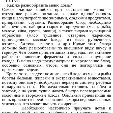
– 10-15%.
Как же разнообразить меню дома?
Самые частые ошибки при составлении меню –
отсутствие режима питания, а также однообразность
пищи и злоупотребление жирными, сладкими продуктами,
приправами, соусами. Разнообразие блюд необходимо
обеспечивать набором сырья и продуктов (мясо, рыба,
молоко, яйца, крупы, овощи), а также видами кулинарной
обработки (мясо тушённое, отварное, жаренное,
припущенное; мясные блюда из мяса рубленного:
котлеты, биточки, тефтели и др.) Кроме того блюда
должны быть разнообразны по внешнему виду, вкусу и
гарниру. Чем более приятен запах и вид еды, тем активнее
работают пищевые ферменты и сильнее ощущение
голода. В меню надо предусматривать чередование блюд,
особенно основных, чтобы они не повторялись на
протяжении недели.
Кроме того, следует помнить, что блюда из мяса и рыбы
богаты белками, жирами и экстрактивными веществами,
поэтому они могут возбуждать нервную систему ребёнка
и нарушать сон. Их желательно готовить на обед и
завтрак, а на ужин лучше давать быстро перевариваемые
молочные и творожные блюда. Обильный приём пищи на
ночь приводит к преобразованию в жиры недоокисленных
углеводов, что может вызвать ожирение.
Необходимо настойчиво приучать детей к
разнообразной пище, особенно к овощам, молоку,