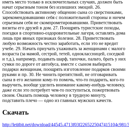
иметь место только в исключительных случаях, должен быть
начат серьезным тоном без излишних эмоций. 26.
Способствовать активному общению сына со сверстниками,
зарекомендовавшими себя с положительной стороны и ничем
серьезным себя не скомпрометировавшими. Приветствовать
визиты его друзей в дом. 27. Поощрять туристские походы,
поездки в спортивно-оздоровительные лагеря, оставлять дома
лишь при явных признаках болезни. 28. Приветствовать
любую возможность честно заработать, если это не вредит
учебе. 29. Начать приучать ухаживать за женщинами с малого
возраста (за мамой, сестрой, тетей, одноклассницей, соседкой
и т.д.), например, подавать шарф, тапочки, пальто, брать у них
сумки по дороге от автобуса, вместе с сыном выбирать
подарки женщинам, поощрять изготовление подарков своими
руками и пр. 30. Не чинить препятствий, не отговаривать
сына в его желании кому-то помочь, что-то подарить, кого-то
выручить, вообще уделить внимание какому-нибудь человеку,
даже если это потребует чем-то поступиться, пожертвовать
своим. Оказать помощь человеку в трудную минуту,
подставить плечо — одно из главных мужских качеств.
Скачать
http://letitbit.net/download/44545.4713f03f22652