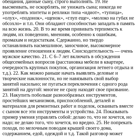
обещания, данные сыну, строго выполнять. 19. Не
высмеивать, не оскорблять, не унижать сына; никогда не
употреблять эпитеты и реплики типа «идиот», «тупица»,
«олух», «подонок», «щенок», «глуп еще», «молоко на губах не
обсохло» и т.п. Они обладают способностью западать в память
на всю жизнь. 20. В то же время прививать терпимость к
людям, их поведению, мнениям, особенно к ошибкам,
промахам и недостаткам. Сдержанно, но твердо
останавливать насмешливое, заносчивое, высокомерное
проявление отношения к людям. Снисходительность — очень
мужское качество. 21. С 6–7 лет включать в обсуждения
общесемейных вопросов (расстановка мебели в квартире,
очередность крупных покупок, организация летнего отдыха и
т.д.). 22. Как можно раньше начать выявлять деловые и
творческие наклонности, но не навязывать свой выбор
занятий насильно; не пугаться переключения с одного рода
занятий на другой: многие не сразу находят свое призвание.
23. Накупить побольше разнообразных инструментов,
простейших механизмов, приспособлений, деталей и
материалов для ремонтных работ и поделок, осваивать вместе
с сыном все эти инструменты и устройства. 24. Показывать
пример умения управлять собой: делаю то, что не хочется, но
надо; не делаю того, что хочется, но вредно. 25. Не попрекать
походя, по мелочным поводам крышей своего дома,
содержанием, едой, одеждой и т.д. Такой разговор может