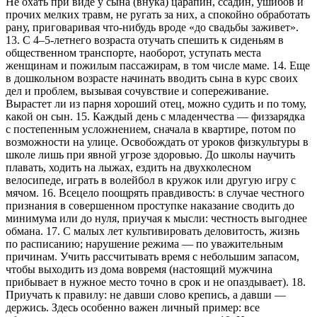
Не охать при виде у сына (внука) царапин, ссадин, ушибов и
прочих мелких травм, не ругать за них, а спокойно обработать
рану, приговаривая что-нибудь вроде «до свадьбы заживет».
13. С 4–5-летнего возраста отучать спешить к сиденьям в
общественном транспорте, наоборот, уступать места
женщинам и пожилым пассажирам, в том числе маме. 14. Еще
в дошкольном возрасте начинать вводить сына в курс своих
дел и проблем, вызывая сочувствие и сопереживание.
Вырастет ли из парня хороший отец, можно судить и по тому,
какой он сын. 15. Каждый день с младенчества — физзарядка
с постепенным усложнением, сначала в квартире, потом по
возможности на улице. Освобождать от уроков физкультуры в
школе лишь при явной угрозе здоровью. До школы научить
плавать, ходить на лыжах, ездить на двухколесном
велосипеде, играть в волейбол в кружок или другую игру с
мячом. 16. Всецело поощрять правдивость: в случае честного
признания в совершенном проступке наказание сводить до
минимума или до нуля, приучая к мысли: честность выгоднее
обмана. 17. С малых лет культивировать деловитость, жизнь
по расписанию; нарушение режима — по уважительным
причинам. Учить рассчитывать время с небольшим запасом,
чтобы выходить из дома вовремя (настоящий мужчина
прибывает в нужное место точно в срок и не опаздывает). 18.
Приучать к правилу: не давши слово крепись, а давши —
держись. Здесь особенно важен личный пример: все