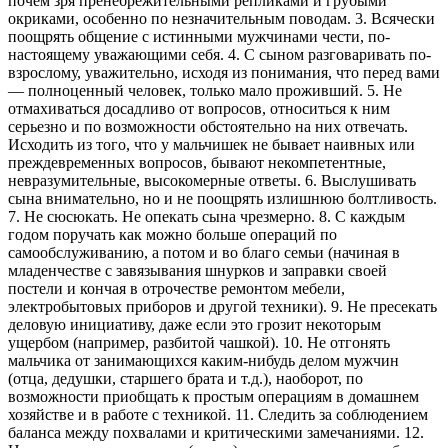
почем зря пренебрежительными репликами и грубыми
окриками, особенно по незначительным поводам. 3. Всячески
поощрять общение с истинными мужчинами чести, по-
настоящему уважающими себя. 4. С сыном разговаривать по-
взрослому, уважительно, исходя из понимания, что перед вами
— полноценный человек, только мало проживший. 5. Не
отмахиваться досадливо от вопросов, относиться к ним
серьезно и по возможности обстоятельно на них отвечать.
Исходить из того, что у мальчишек не бывает наивных или
преждевременных вопросов, бывают некомпетентные,
невразумительные, высокомерные ответы. 6. Выслушивать
сына внимательно, но и не поощрять излишнюю болтливость.
7. Не сюсюкать. Не опекать сына чрезмерно. 8. С каждым
годом поручать как можно больше операций по
самообслуживанию, а потом и во благо семьи (начиная в
младенчестве с завязывания шнурков и заправки своей
постели и кончая в отрочестве ремонтом мебели,
электробытовых приборов и другой техники). 9. Не пресекать
деловую инициативу, даже если это грозит некоторым
ущербом (например, разбитой чашкой). 10. Не отгонять
мальчика от занимающихся каким-нибудь делом мужчин
(отца, дедушки, старшего брата и т.д.), наоборот, по
возможности приобщать к простым операциям в домашнем
хозяйстве и в работе с техникой. 11. Следить за соблюдением
баланса между похвалами и критическими замечаниями. 12.