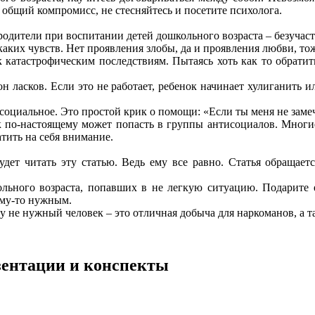
 общий компромисс, не стесняйтесь и посетите психолога.
дители при воспитании детей дошкольного возраста – безучаст
каких чувств. Нет проявления злобы, да и проявления любви, то
 катастрофическим последствиям. Пытаясь хоть как то обратит
он ласков. Если это не работает, ребенок начинает хулиганить и
оциальное. Это простой крик о помощи: «Если ты меня не замеча
к по-настоящему может попасть в группы антисоциалов. Многи
тить на себя внимание.
удет читать эту статью. Ведь ему все равно. Статья обращает
кольного возраста, попавших в не легкую ситуацию. Подарите 
ому-то нужным.
у не нужный человек – это отличная добыча для наркоманов, а
езентации и конспекты