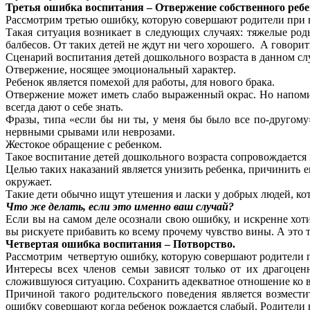
Третья ошибка воспитания – Отвержение собственного ребе
Рассмотрим третью ошибку, которую совершают родители при в
Такая ситуация возникает в следующих случаях: тяжелые род
балбесов. От таких детей не ждут ни чего хорошего. А говорить
Сценарий воспитания детей дошкольного возраста в данном сл
Отвержение, носящее эмоциональный характер.
Ребенок является помехой для работы, для нового брака.
Отвержение может иметь слабо выраженный окрас. Но напомин
всегда дают о себе знать.
Фразы, типа «если бы ни ты, у меня бы было все по-другому
нервными срывами или неврозами.
Жестокое обращение с ребенком.
Такое воспитание детей дошкольного возраста сопровождаетс
Целью таких наказаний является унизить ребенка, причинить ем
окружает.
Такие дети обычно ищут утешения и ласки у добрых людей, ко
Что же делать, если это именно ваш случай?
Если вы на самом деле осознали свою ошибку, и искренне хоти
вы рискуете прибавить ко всему прочему чувство вины. А это 
Четвертая ошибка воспитания – Потворство.
Рассмотрим четвертую ошибку, которую совершают родители п
Интересы всех членов семьи зависят только от их драгоцен
сложившуюся ситуацию. Сохранить адекватное отношение ко вс
Причиной такого родительского поведения является возмести
ошибку совершают когда ребенок рождается слабый. Родители н