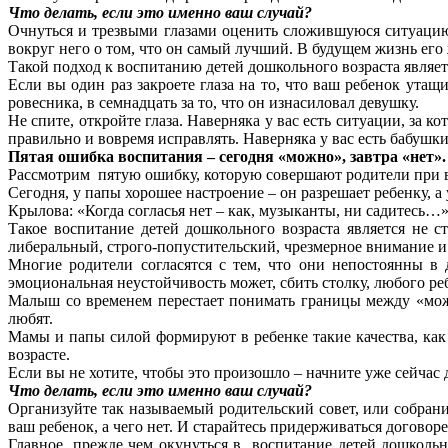
Что делать, если это именно ваш случай?
Очнуться и трезвыми глазами оценить сложившуюся ситуацию
вокруг него о том, что он самый лучший. В будущем жизнь его 
Такой подход к воспитанию детей дошкольного возраста являет
Если вы один раз закроете глаза на то, что ваш ребенок утащ
ровесника, в семнадцать за то, что он изнасиловал девушку.
Не спите, откройте глаза. Наверняка у вас есть ситуации, за к
правильно и вовремя исправлять. Наверняка у вас есть бабушки
Пятая ошибка воспитания – сегодня «можно», завтра «нет».
Рассмотрим пятую ошибку, которую совершают родители при во
Сегодня, у папы хорошее настроение – он разрешает ребенку, а
Крылова: «Когда согласья нет – как, музыканты, ни садитесь…
Такое воспитание детей дошкольного возраста является не
либеральный, строго-попустительский, чрезмерное внимание и
Многие родители согласятся с тем, что они непостоянны в 
эмоциональная неустойчивость может, сбить столку, любого ре
Малыш со временем перестает понимать границы между «можно
любят.
Мамы и папы силой формируют в ребенке такие качества, как 
возрасте.
Если вы не хотите, чтобы это произошло – начните уже сейчас 
Что делать, если это именно ваш случай?
Организуйте так называемый родительский совет, или собрание
ваш ребенок, а чего нет. И старайтесь придерживаться догово
Главное, прежде чем окунуться в воспитание детей дошкольно