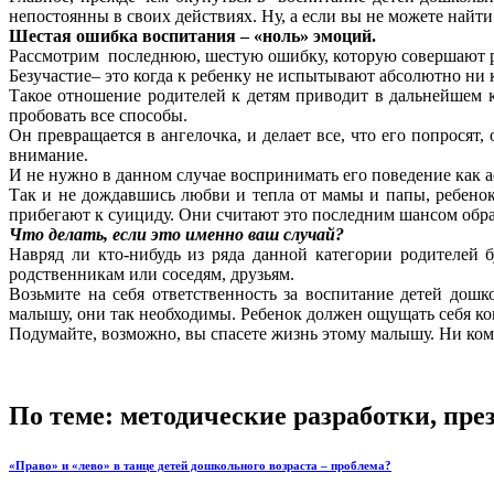
непостоянны в своих действиях. Ну, а если вы не можете найти
Шестая ошибка воспитания – «ноль» эмоций.
Рассмотрим последнюю, шестую ошибку, которую совершают ро
Безучастие– это когда к ребенку не испытывают абсолютно ни 
Такое отношение родителей к детям приводит в дальнейшем к
пробовать все способы.
Он превращается в ангелочка, и делает все, что его попросят, 
внимание.
И не нужно в данном случае воспринимать его поведение как ас
Так и не дождавшись любви и тепла от мамы и папы, ребено
прибегают к суициду. Они считают это последним шансом обра
Что делать, если это именно ваш случай?
Навряд ли кто-нибудь из ряда данной категории родителей б
родственникам или соседям, друзьям.
Возьмите на себя ответственность за воспитание детей дош
малышу, они так необходимы. Ребенок должен ощущать себя к
Подумайте, возможно, вы спасете жизнь этому малышу. Ни ком
По теме: методические разработки, пр
«Право» и «лево» в танце детей дошкольного возраста – проблема?