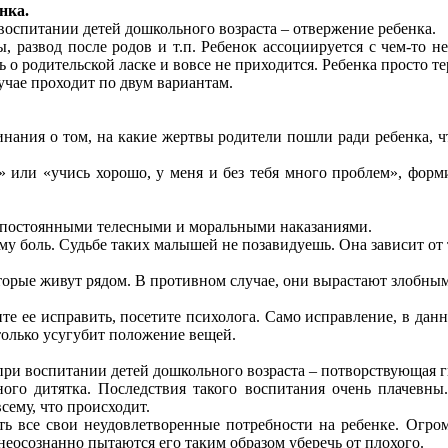
нка.
оспитании детей дошкольного возраста – отвержение ребенка.
ы, развод после родов и т.п. Ребенок ассоциируется с чем-то 
 о родительской ласке и вовсе не приходится. Ребенка просто те
учае проходит по двум вариантам.
ания о том, на какие жертвы родители пошли ради ребенка, ч
» или «учись хорошо, у меня и без тебя много проблем», форм
я постоянными телесными и моральными наказаниями.
у боль. Судьбе таких малышей не позавидуешь. Она зависит от то
торые живут рядом. В противном случае, они вырастают злобны
те ее исправить, посетите психолога. Само исправление, в данн
только усугубит положение вещей.
ри воспитании детей дошкольного возраста – потворствующая 
ного дитятка. Последствия такого воспитания очень плачевны
ему, что происходит.
ть все свои неудовлетворенные потребности на ребенке. Огро
еосознанно пытаются его таким образом уберечь от плохого.