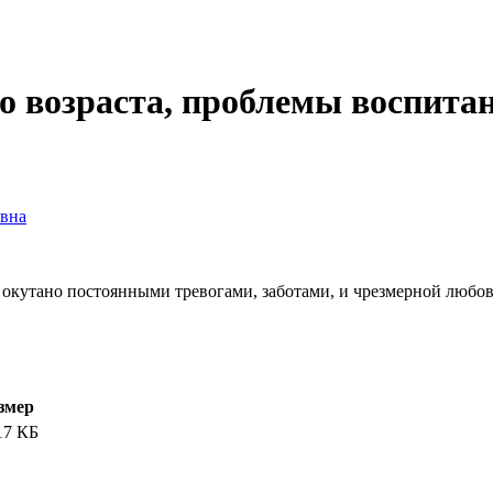
 возраста, проблемы воспитан
овна
 окутано постоянными тревогами, заботами, и чрезмерной любов
змер
17 КБ