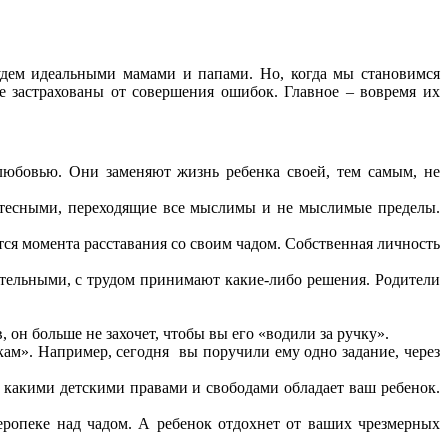
будем идеальными мамами и папами. Но, когда мы становимся
е застрахованы от совершения ошибок. Главное – вовремя их
любовью. Они заменяют жизнь ребенка своей, тем самым, не
 тесными, переходящие все мыслимы и не мыслимые пределы.
тся момента расставания со своим чадом. Собственная личность
ятельными, с трудом принимают какие-либо решения. Родители
 он больше не захочет, чтобы вы его «водили за ручку».
чкам». Например, сегодня вы поручили ему одно задание, через
– какими детскими правами и свободами обладает ваш ребенок.
еропеке над чадом. А ребенок отдохнет от ваших чрезмерных