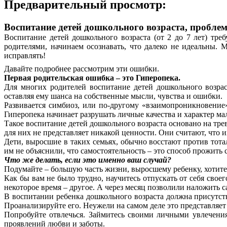
Предварительный просмотр:
Воспитание детей дошкольного возраста, проблем
Воспитание детей дошкольного возраста (от 2 до 7 лет) тр
родителями, начинаем осознавать, что далеко не идеальны.
исправлять!
Давайте подробнее рассмотрим эти ошибки.
Первая родительская ошибка – это Гиперопека.
Для многих родителей воспитание детей дошкольного возра
оставляя ему шанса на собственные мысли, чувства и ошибки.
Развивается симбиоз, или по-другому «взаимопроникновени
Гиперопека начинает разрушать личные качества и характер м
Такое воспитание детей дошкольного возраста основано на тре
для них не представляет никакой ценности. Они считают, что и
Дети, выросшие в таких семьях, обычно восстают против тот
им не объяснили, что самостоятельность – это способ прожить
Что же делать, если это именно ваш случай?
Подумайте – большую часть жизни, выросшему ребенку, хотите в
Как бы вам не было трудно, научитесь отпускать от себя свое
некоторое время – другое. А через месяц позволили наложить с
В воспитании ребенка дошкольного возраста должна присутств
Проанализируйте его. Неужели на самом деле это представляет 
Попробуйте отвлечься. Займитесь своими личными увлечения
проявлений любви и заботы.