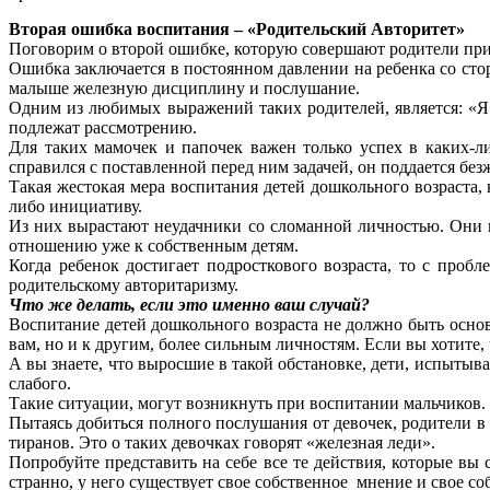
Вторая ошибка воспитания – «Родительский Авторитет»
Поговорим о второй ошибке, которую совершают родители при 
Ошибка заключается в постоянном давлении на ребенка со сто
малыше железную дисциплину и послушание.
Одним из любимых выражений таких родителей, является: «Я с
подлежат рассмотрению.
Для таких мамочек и папочек важен только успех в каких-л
справился с поставленной перед ним задачей, он поддается без
Такая жестокая мера воспитания детей дошкольного возраста,
либо инициативу.
Из них вырастают неудачники со сломанной личностью. Они п
отношению уже к собственным детям.
Когда ребенок достигает подросткового возраста, то с проб
родительскому авторитаризму.
Что же делать, если это именно ваш случай?
Воспитание детей дошкольного возраста не должно быть основа
вам, но и к другим, более сильным личностям. Если вы хотите,
А вы знаете, что выросшие в такой обстановке, дети, испытыв
слабого.
Такие ситуации, могут возникнуть при воспитании мальчиков. 
Пытаясь добиться полного послушания от девочек, родители 
тиранов. Это о таких девочках говорят «железная леди».
Попробуйте представить на себе все те действия, которые вы
странно, у него существует свое собственное мнение и свое со