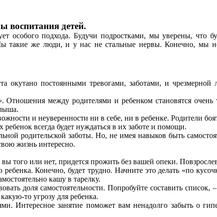
ы воспитания детей.
ебует особого подхода. Будучи подростками, мы уверены, что 
 Мы такие же люди, и у нас не стальные нервы. Конечно, мы н
ста окутано постоянными тревогами, заботами, и чрезмерной 
е». Отношения между родителями и ребенком становятся очень
алыша.
вожности и неуверенности ни в себе, ни в ребенке. Родители боя
х ребенок всегда будет нуждаться в их заботе и помощи.
альной родительской заботы. Но, не имея навыков быть самосто
 свою жизнь интересно.
ы того или нет, придется прожить без вашей опеки. Повзрослев,
го ребенка. Конечно, будет трудно. Начните это делать «по кусо
амостоятельно кашу в тарелку.
овать доля самостоятельности. Попробуйте составить список, 
какую-то угрозу для ребенка.
ми. Интересное занятие поможет вам ненадолго забыть о гип