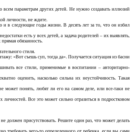
 всем параметрам других детей. Не нужно создавать иллюзий
ой личности, не ждите.
о и в следующие годы жизни. В десять лет за то, что он избил
едостатки есть у всех детей, а задача родителей – их выявлять,
 прямая обязанность.
ательного стиля.
тажу: «Вот съешь суп, тогда да». Получается ситуация из басни
шивать все стили, применимые в воспитании – авторитарно-
кватно оценить, насколько сильна их неустойчивость. Такая
 может понять, любят ли его на самом деле, или все-таки не
х личностей. Все это может сильно отразиться в подростковом
 не должен присутствовать. Решите один раз, что может делать
но требовать чего-то определенного от ребенка, если вы сами