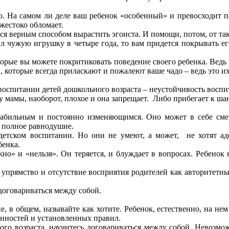
. На самом ли деле ваш ребенок «особенный» и превосходит по
жестоко обломает.
ся верным способом вырастить эгоиста. И помощи, потом, от так
ил чужую игрушку в четыре года, то вам придется покрывать ег
оторые вы можете покритиковать поведение своего ребенка. Ведь н
, которые всегда приласкают и пожалеют ваше чадо – ведь это их
спитании детей дошкольного возраста – неустойчивость воспит
 у мамы, наоборот, плохое и она запрещает. Либо прибегает к шан
»
 стабильным и постоянно изменяющимся. Оно может в себе сме
 полное равнодушие.
детском воспитании. Но они не умеют, а может, не хотят аде
бенка.
» и «нельзя». Он теряется, и блуждает в вопросах. Ребенок не
упрямство и отсутствие восприятия родителей как авторитетны
договариваться между собой.
, в общем, называйте как хотите. Ребенок, естественно, на нем
ренностей и установленных правил.
го возраста, научитесь договариваться между собой. Невозмож