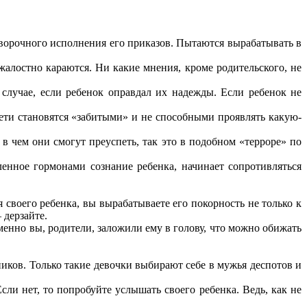
оворочного исполнения его приказов. Пытаются вырабатывать в
жалостно караются. Ни какие мнения, кроме родительского, не
случае, если ребенок оправдал их надежды. Если ребенок не
дети становятся «забитыми» и не способными проявлять какую-
 чем они смогут преуспеть, так это в подобном «терроре» по
ленное гормонами сознание ребенка, начинает сопротивляться
 своего ребенка, вы вырабатываете его покорность не только к
 дерзайте.
менно вы, родители, заложили ему в голову, что можно обижать
ков. Только такие девочки выбирают себе в мужья деспотов и
ли нет, то попробуйте услышать своего ребенка. Ведь, как не