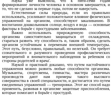
Наука уже выяснила, что к пяти-семи годам
формирование личности человека в основном завершается, и
то, что не сделано за первые годы, потом не наверстать.
Естественные силы природы, если их правильно
использовать, усиливают положительное влияние физических
упражнений на организм, способствуют закаливанию. В
воспитании дошкольников солнце, воздух и вода — основные
факторы в борьбе с простудными заболеваниями.
Важно использовать прирожденную способность
организма самостоятельно защищаться от охлаждения,
стараться развить эту способность и, таким образом, сделать
организм устойчивым к переменам внешней температуры.
Этот путь, безусловно, правильный, но нелегкий. Он требует
сознательного и разумного проведения профилактических
мероприятий и внимательного наблюдения за ребенком со
стороны родителей и врача'.
Наукой и практикой доказано, что путем настойчивого
упражнения можно развить любые способности организма.
Музыканты, спортсмены, гимнасты, мастера различных
производств дают нам примеры такого высокого
совершенства в своей специальности, и достигается это путем
ежедневных упражнений — тренировки. Этот же способ надо
применить, развивая в организме защитные приспособления,
которые помогают в борьбе с простудой.