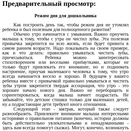
Предварительный просмотр:
Режим дня для дошкольника
Как построить день так, чтобы режим дня не утомлял
ребенка и был полезным для полноценного развития?
Обычно утро начинается с умывания. Важно приучить
малыша к тому, чтобы с утра он чистил зубы. Эта полезная
привычка закрепится на всю жизнь, если будет привита в
самом раннем возрасте. Надо показывать на своем примере,
как и что делать: правильно умываться, чистить зубы,
причесываться. Ребенка можно заинтересовать
стихотворением или веселыми прибаутками, которые не
только будут привлекать его внимание, но и поднимать
настроение, приучая маленького человека к тому, что утро
всегда начинается весело и хорошо. В будущем у вашего
ребенка вместе с привычкой правильно умываться и чистить
зубы утром закрепится твердая ассоциация, что утро - это
хорошее начало нового дня. Важно не переборщить и
сориентироваться, когда малыш начнет подрастать. Не
забывайте, что детские стишки только для маленьких детей,
ну а подрастающие дети требуют иного отношения.
Следующий этап - завтрак, который также следует
разнообразить. Привлеките внимание малыша интересными
историями о правильном питании (конечно, истории должны
быть действительно увлекательными и ненадуманными -
здесь вам всегда помогут сказки). Могут, конечно, возникнуть