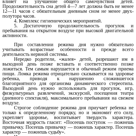
влияет на улучшение общего самочувствия детей.
Продолжительность сна детей 4—7 лет должна быть не менее
12—11 часов с обязательным дневным сном не менее двух-
полутора часов.
4. Комплекс гигиенических мероприятий.
5. Достаточную продолжительность прогулок и
пребывания на открытом воздухе при высокой двигательной
активности.
При составлении режима дня нужно обязательно
учитывать возрастные особенности и прежде всего
деятельность нервной системы.
Нередко родители, «жалея» детей, разрешают им в
выходной день позже вставать и соответственно позже
ложиться. Тем самым нарушается и обычный режим приема
пищи. Ломка режима отрицательно сказывается на здоровье
ребенка, приводя к нарушению сложившегося
благоприятного для организма динамического стереотипа.
Выходной день нужно использовать для прогулок, игр,
физкультурных развлечений, экскурсий, посещения театра
(дневного спектакля), максимального пребывания на свежем
воздухе.
Строгое соблюдение режима дня приучает ребенка не
только к определенному порядку, но и экономит его силу,
укрепляет здоровье, воспитывает твердость характера.
Восточная мудрость гласит: «Посеешь поступок — пожнешь
привычку. Посеешь привычку — пожнешь характер. Посеешь
характер — пожнешь судьбу».