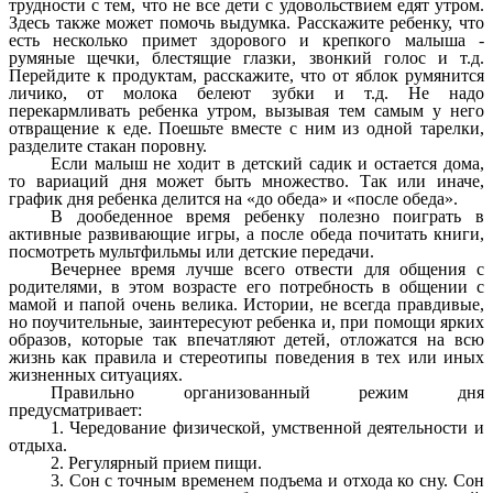
трудности с тем, что не все дети с удовольствием едят утром.
Здесь также может помочь выдумка. Расскажите ребенку, что
есть несколько примет здорового и крепкого малыша -
румяные щечки, блестящие глазки, звонкий голос и т.д.
Перейдите к продуктам, расскажите, что от яблок румянится
личико, от молока белеют зубки и т.д. Не надо
перекармливать ребенка утром, вызывая тем самым у него
отвращение к еде. Поешьте вместе с ним из одной тарелки,
разделите стакан поровну.
Если малыш не ходит в детский садик и остается дома,
то вариаций дня может быть множество. Так или иначе,
график дня ребенка делится на «до обеда» и «после обеда».
В дообеденное время ребенку полезно поиграть в
активные развивающие игры, а после обеда почитать книги,
посмотреть мультфильмы или детские передачи.
Вечернее время лучше всего отвести для общения с
родителями, в этом возрасте его потребность в общении с
мамой и папой очень велика. Истории, не всегда правдивые,
но поучительные, заинтересуют ребенка и, при помощи ярких
образов, которые так впечатляют детей, отложатся на всю
жизнь как правила и стереотипы поведения в тех или иных
жизненных ситуациях.
Правильно организованный режим дня
предусматривает:
1. Чередование физической, умственной деятельности и
отдыха.
2. Регулярный прием пищи.
3. Сон с точным временем подъема и отхода ко сну. Сон