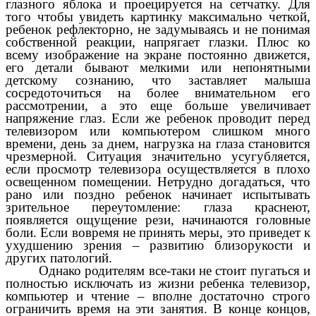
глазного яблока и проецируется на сетчатку. Для
того чтобы увидеть картинку максимально четкой,
ребенок рефлекторно, не задумываясь и не понимая
собственной реакции, напрягает глазки. Плюс ко
всему изображение на экране постоянно движется,
его детали бывают мелкими или непонятными
детскому сознанию, что заставляет малыша
сосредоточиться на более внимательном его
рассмотрении, а это еще больше увеличивает
напряжение глаз. Если же ребенок проводит перед
телевизором или компьютером слишком много
времени, день за днем, нагрузка на глаза становится
чрезмерной. Ситуация значительно усугубляется,
если просмотр телевизора осуществляется в плохо
освещенном помещении. Нетрудно догадаться, что
рано или поздно ребенок начинает испытывать
зрительное переутомление: глаза краснеют,
появляется ощущение рези, начинаются головные
боли. Если вовремя не принять меры, это приведет к
ухудшению зрения – развитию близорукости и
других патологий.
Однако родителям все-таки не стоит пугаться и
полностью исключать из жизни ребенка телевизор,
компьютер и чтение – вполне достаточно строго
ограничить время на эти занятия. В конце концов,