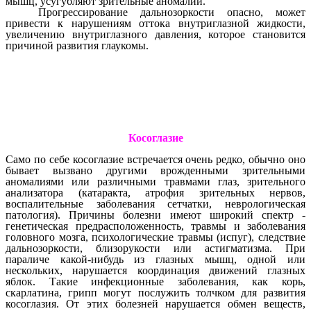
мышц, усугубляют зрительные аномалии.
Прогрессирование дальнозоркости опасно, может
привести к нарушениям оттока внутриглазной жидкости,
увеличению внутриглазного давления, которое становится
причиной развития глаукомы.
Косоглазие
Само по себе косоглазие встречается очень редко, обычно оно
бывает вызвано другими врожденными зрительными
аномалиями или различными травмами глаз, зрительного
анализатора (катаракта, атрофия зрительных нервов,
воспалительные заболевания сетчатки, неврологическая
патология). Причины болезни имеют широкий спектр -
генетическая предрасположенность, травмы и заболевания
головного мозга, психологические травмы (испуг), следствие
дальнозоркости, близорукости или астигматизма. При
параличе какой-нибудь из глазных мышц, одной или
нескольких, нарушается координация движений глазных
яблок. Такие инфекционные заболевания, как корь,
скарлатина, грипп могут послужить толчком для развития
косоглазия. От этих болезней нарушается обмен веществ,