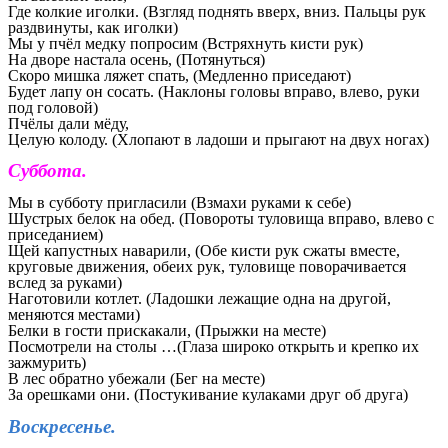
Где колкие иголки. (Взгляд поднять вверх, вниз. Пальцы рук
раздвинуты, как иголки)
Мы у пчёл медку попросим (Встряхнуть кисти рук)
На дворе настала осень, (Потянуться)
Скоро мишка ляжет спать, (Медленно приседают)
Будет лапу он сосать. (Наклоны головы вправо, влево, руки
под головой)
Пчёлы дали мёду,
Целую колоду. (Хлопают в ладоши и прыгают на двух ногах)
Суббота.
Мы в субботу пригласили (Взмахи руками к себе)
Шустрых белок на обед. (Повороты туловища вправо, влево с
приседанием)
Щей капустных наварили, (Обе кисти рук сжаты вместе,
круговые движения, обеих рук, туловище поворачивается
вслед за руками)
Наготовили котлет. (Ладошки лежащие одна на другой,
меняются местами)
Белки в гости прискакали, (Прыжки на месте)
Посмотрели на столы …(Глаза широко открыть и крепко их
зажмурить)
В лес обратно убежали (Бег на месте)
За орешками они. (Постукивание кулаками друг об друга)
Воскресенье.