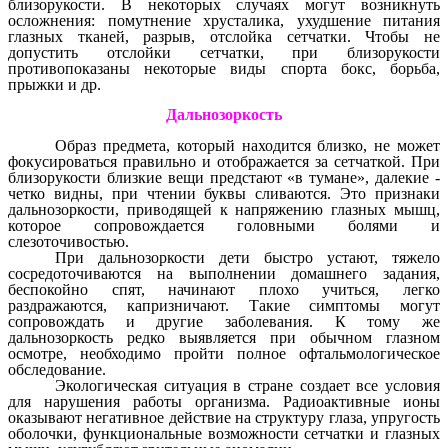
близорукости. В некоторых случаях могут возникнуть
осложнения: помутнение хрусталика, ухудшение питания
глазных тканей, разрыв, отслойка сетчатки. Чтобы не
допустить отслойки сетчатки, при близорукости
противопоказаны некоторые виды спорта бокс, борьба,
прыжки и др.
Дальнозоркость
Образ предмета, который находится близко, не может
фокусироваться правильно и отображается за сетчаткой. При
близорукости близкие вещи предстают «в тумане», далекие -
четко видны, при чтении буквы сливаются. Это признаки
дальнозоркости, приводящей к напряжению глазных мышц,
которое сопровождается головными болями и
слезоточивостью.
При дальнозоркости дети быстро устают, тяжело
сосредоточиваются на выполнении домашнего задания,
беспокойно спят, начинают плохо учиться, легко
раздражаются, капризничают. Такие симптомы могут
сопровождать и другие заболевания. К тому же
дальнозоркость редко выявляется при обычном глазном
осмотре, необходимо пройти полное офтальмологическое
обследование.
Экологическая ситуация в стране создает все условия
для нарушения работы организма. Радиоактивные ионы
оказывают негативное действие на структуру глаза, упругость
оболочки, функциональные возможности сетчатки и глазных