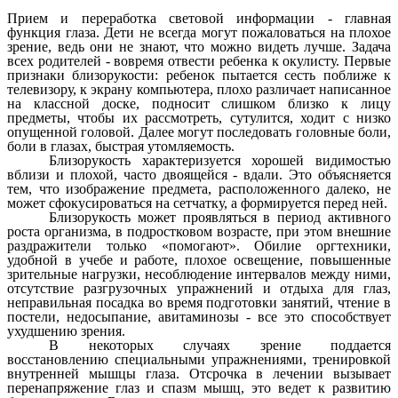
Прием и переработка световой информации - главная
функция глаза. Дети не всегда могут пожаловаться на плохое
зрение, ведь они не знают, что можно видеть лучше. Задача
всех родителей - вовремя отвести ребенка к окулисту. Первые
признаки близорукости: ребенок пытается сесть поближе к
телевизору, к экрану компьютера, плохо различает написанное
на классной доске, подносит слишком близко к лицу
предметы, чтобы их рассмотреть, сутулится, ходит с низко
опущенной головой. Далее могут последовать головные боли,
боли в глазах, быстрая утомляемость.
Близорукость характеризуется хорошей видимостью
вблизи и плохой, часто двоящейся - вдали. Это объясняется
тем, что изображение предмета, расположенного далеко, не
может сфокусироваться на сетчатку, а формируется перед ней.
Близорукость может проявляться в период активного
роста организма, в подростковом возрасте, при этом внешние
раздражители только «помогают». Обилие оргтехники,
удобной в учебе и работе, плохое освещение, повышенные
зрительные нагрузки, несоблюдение интервалов между ними,
отсутствие разгрузочных упражнений и отдыха для глаз,
неправильная посадка во время подготовки занятий, чтение в
постели, недосыпание, авитаминозы - все это способствует
ухудшению зрения.
В некоторых случаях зрение поддается
восстановлению специальными упражнениями, тренировкой
внутренней мышцы глаза. Отсрочка в лечении вызывает
перенапряжение глаз и спазм мышц, это ведет к развитию