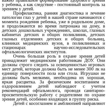
важно правильное формирование здорового зрения
у ребенка, а как следствие - постоянный контроль за
зрением у детей.
Профилактика, ранняя диагностика и лечение
патологии глаз у детей в нашей стране начинаются с
момента рождения ребенка, уже в родильном доме,
и продолжаются во время патронажа на дому, в
детских дошкольных учреждениях, школах, глазных
кабинетах детских и общих поликлиник, детских
глазных отделениях детских и общих больниц,
клиниках медицинских вузов, в поликлиниках и
стационарах научно-исследовательских
офтальмологических институтов.
Очень большая роль в охране зрения детей
принадлежит медицинским работникам ДОУ. Они
должны строго следить за освещенностью игровых
мест детей, которая должна быть не менее 300 лк на
единицу поверхности пола или стола. Игрушки не
должны быть мелкими, необходима их хорошая,
яркая расцветка. За физическим воспитанием и
оздоровлением детей наблюдают с учетом
рекомендаций офтальмолога, проводя санитарно-
просветительскую работу с родителями по охране
зрения детей, особенно входящих в группу риска.
Детей с косоглазием и амблиопией направляют