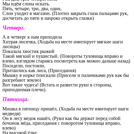
Мы идём слона искать.
Пять, четыре, три, два, один,
Слон уходит в магазин. (Плотно закрыть глаза пальцами рук,
досчитать до пяти и широко открыть глазки)
Четверг.
А в четверг к нам приходила
Хитрая лисичка, (Ходьба на месте имитирует мягкие шаги
лисицы)
Показала хвостик рыжий
Такой мягкий и пушистый. (Повороты туловища вправо и
влево, взглядом стараясь посмотреть как можно дальше назад)
Посидели, постояли,
Притаились как лиса, (Приседания)
Мышку в норке поискали (Присели и пальчиками рук как бы
разгребают землю)
Вот такие чудеса! (Встать и развести руки в стороны,
приподнимая плечи).
Пятница.
Мишка в пятницу пришёл, (Ходьба на месте имитирует шаги
медведя)
Он в лесу медок нашёл, (Руки как бы держат перед собой
бочонок мёда, приседания с поворотом туловища вправо,
влево)
На высокой ёлке,