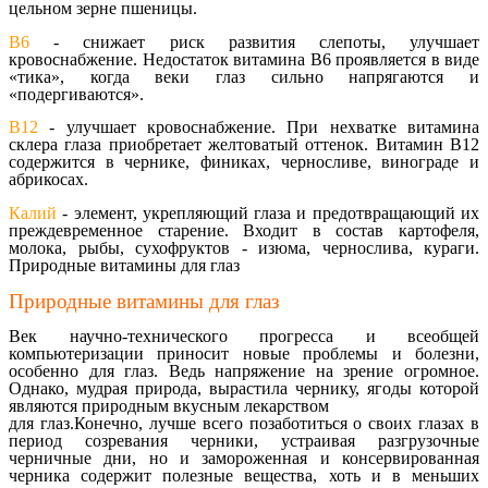
цельном зерне пшеницы.
B6
- снижает риск развития слепоты, улучшает
кровоснабжение. Недостаток витамина B6 проявляется в виде
«тика», когда веки глаз сильно напрягаются и
«подергиваются».
B12
- улучшает кровоснабжение. При нехватке витамина
склера глаза приобретает желтоватый оттенок. Витамин B12
содержится в чернике, финиках, черносливе, винограде и
абрикосах.
Калий
- элемент, укрепляющий глаза и предотвращающий их
преждевременное старение. Входит в состав картофеля,
молока, рыбы, сухофруктов - изюма, чернослива, кураги.
Природные витамины для глаз
Природные витамины для глаз
Век научно-технического прогресса и всеобщей
компьютеризации приносит новые проблемы и болезни,
особенно для глаз. Ведь напряжение на зрение огромное.
Однако, мудрая природа, вырастила чернику, ягоды которой
являются природным вкусным лекарством
для глаз.Конечно, лучше всего позаботиться о своих глазах в
период созревания черники, устраивая разгрузочные
черничные дни, но и замороженная и консервированная
черника содержит полезные вещества, хоть и в меньших