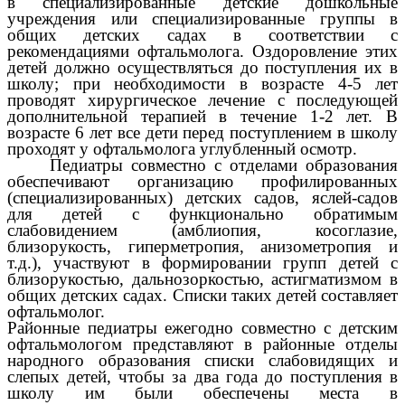
в специализированные детские дошкольные
учреждения или специализированные группы в
общих детских садах в соответствии с
рекомендациями офтальмолога. Оздоровление этих
детей должно осуществляться до поступления их в
школу; при необходимости в возрасте 4-5 лет
проводят хирургическое лечение с последующей
дополнительной терапией в течение 1-2 лет. В
возрасте 6 лет все дети перед поступлением в школу
проходят у офтальмолога углубленный осмотр.
Педиатры совместно с отделами образования
обеспечивают организацию профилированных
(специализированных) детских садов, яслей-садов
для детей с функционально обратимым
слабовидением (амблиопия, косоглазие,
близорукость, гиперметропия, анизометропия и
т.д.), участвуют в формировании групп детей с
близорукостью, дальнозоркостью, астигматизмом в
общих детских садах. Списки таких детей составляет
офтальмолог.
Районные педиатры ежегодно совместно с детским
офтальмологом представляют в районные отделы
народного образования списки слабовидящих и
слепых детей, чтобы за два года до поступления в
школу им были обеспечены места в