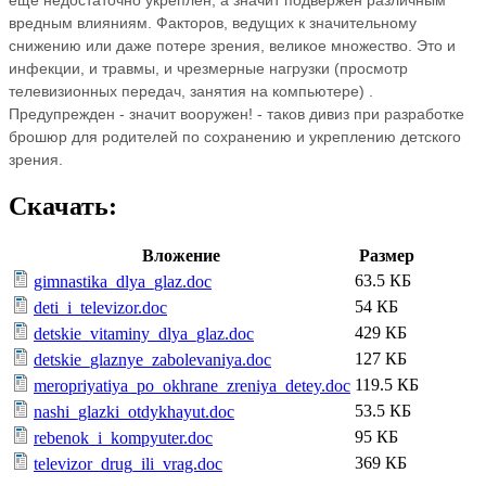
вредным влияниям. Факторов, ведущих к значительному
снижению или даже потере зрения, великое множество. Это и
инфекции, и травмы, и чрезмерные нагрузки (просмотр
телевизионных передач, занятия на компьютере) .
Предупрежден - значит вооружен! - таков дивиз при разработке
брошюр для родителей по сохранению и укреплению детского
зрения.
Скачать:
Вложение
Размер
63.5 КБ
gimnastika_dlya_glaz.doc
54 КБ
deti_i_televizor.doc
429 КБ
detskie_vitaminy_dlya_glaz.doc
127 КБ
detskie_glaznye_zabolevaniya.doc
119.5 КБ
meropriyatiya_po_okhrane_zreniya_detey.doc
53.5 КБ
nashi_glazki_otdykhayut.doc
95 КБ
rebenok_i_kompyuter.doc
369 КБ
televizor_drug_ili_vrag.doc