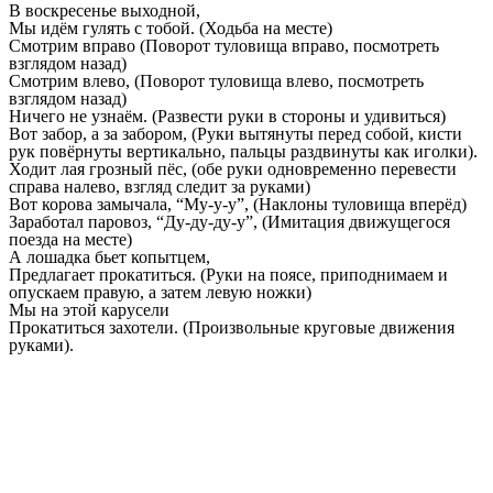
В воскресенье выходной,
Мы идём гулять с тобой. (Ходьба на месте)
Смотрим вправо (Поворот туловища вправо, посмотреть
взглядом назад)
Смотрим влево, (Поворот туловища влево, посмотреть
взглядом назад)
Ничего не узнаём. (Развести руки в стороны и удивиться)
Вот забор, а за забором, (Руки вытянуты перед собой, кисти
рук повёрнуты вертикально, пальцы раздвинуты как иголки).
Ходит лая грозный пёс, (обе руки одновременно перевести
справа налево, взгляд следит за руками)
Вот корова замычала, “Му-у-у”, (Наклоны туловища вперёд)
Заработал паровоз, “Ду-ду-ду-у”, (Имитация движущегося
поезда на месте)
А лошадка бьет копытцем,
Предлагает прокатиться. (Руки на поясе, приподнимаем и
опускаем правую, а затем левую ножки)
Мы на этой карусели
Прокатиться захотели. (Произвольные круговые движения
руками).