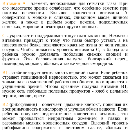
Витамин A
- элемент, необходимый для сетчатки глаза. При
его недостатке зрение ослабевает, что особенно заметно при
плохом освещении. Большое количество витамина A
содержится в молоке и сливках, сливочном масле, яичном
желтке, а также в рыбьем жире, печени, подсолнечных
семечках, моркови и некоторых других овощах.
C
- укрепляет и поддерживает тонус глазных мышц. Нехватка
витамина приводит к тому, что глаза быстро устают, а на
поверхности белка появляются красные пятна от лопнувших
сосудов. Чтобы повысить уровень витамина С, в блюда для
ребенка нужно добавлять побольше свежих овощей и
фруктов. Это белокочанная капуста, болгарский перец,
помидоры, морковь, яблоки, а также черная смородина.
B1
- стабилизирует деятельность нервной ткани. Если ребенок
страдает повышенной нервозностью, это может сказаться не
только на его умственной работоспособности, но и привести к
ухудшению зрения. Чтобы организм получал витамин B1,
нужно есть побольше полезных продуктов - хлеб с цельным
зерном, овощи, орехи.
В2
(рибофлавин) - облегчает "дыхание клеток", повышая их
восприимчивость к кислороду и улучшая обмен веществ. Если
ребенок получает недостаточное количество витамина, это
может проявляться неприятным жжением в глазах и
разрывами мелких кровеносных сосудов. Высокий уровень
рибофлавина содержится в листовом салате, яблоках и