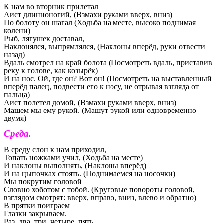
К нам во вторник прилетал
Аист длинноногий, (Взмахи руками вверх, вниз)
По болоту он шагал (Ходьба на месте, высоко поднимая
колени)
Рыб, лягушек доставал,
Наклонялся, выпрямлялся, (Наклоны вперёд, руки отвести
назад)
Вдаль смотрел на край болота (Посмотреть вдаль, приставив
реку к голове, как козырёк)
И на нос. Ой, где он? Вот он! (Посмотреть на выставленный
вперёд палец, подвести его к носу, не отрывая взгляда от
пальца)
Аист полетел домой, (Взмахи руками вверх, вниз)
Машем мы ему рукой. (Машут рукой или одновременно
двумя)
Среда.
В среду слон к нам приходил,
Топать ножками учил, (Ходьба на месте)
И наклоны выполнять, (Наклоны вперёд)
И на цыпочках стоять. (Поднимаемся на носочки)
Мы покрутим головой
Словно хоботом с тобой. (Круговые повороты головой,
взглядом смотрят: вверх, вправо, вниз, влево и обратно)
В прятки поиграем
Глазки закрываем.
Раз, два, три, четыре, пять,