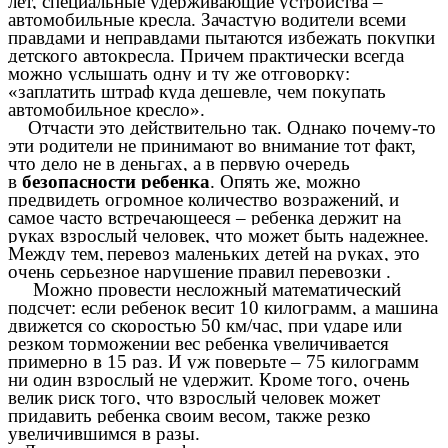
лет, специальные удерживающие устройства –
автомобильные кресла. Зачастую водители всеми
правдами и неправдами пытаются избежать покупки
детского автокресла. Причем практически всегда
можно услышать одну и ту же отговорку:
«заплатить штраф куда дешевле, чем покупать
автомобильное кресло».
Отчасти это действительно так. Однако почему-то
эти родители не принимают во внимание тот факт,
что дело не в деньгах, а в первую очередь
в
безопасности ребенка
. Опять же, можно
предвидеть огромное количество возражений, и
самое часто встречающееся – ребенка держит на
руках взрослый человек, что может быть надежнее.
Между тем,
перевоз маленьких детей на руках, это
очень серьезное нарушение правил перевозки .
Можно провести несложный математический
подсчет: если ребенок весит 10 килограмм, а машина
движется со скоростью 50 км/час, при ударе или
резком торможении вес ребенка увеличивается
примерно в 15 раз. И уж поверьте – 75 килограмм
ни один взрослый не удержит. Кроме того, очень
велик риск того, что взрослый человек может
придавить ребенка своим весом, также резко
увеличившимся в разы.