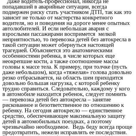
Даже водитель-профессионал, никогда не
попадавший в аварийные ситуации, всегда
подвержен риску стать участником ДТП, так как это
зависит не только от мастерства конкретного
водителя, но и поведения на дороге менее опытных
автолюбителей. И если небольшая авария с
взрослыми пассажирами воспримется мелкой
неприятностью, то перевозка детей без автокресла в
такой ситуации может обернуться настоящей
трагедией. Объясняется это анатомическими
особенностями ребенка, в числе которых еще
неокрепшие кости, а также соотношение массы
головы к массе тела. К примеру, при толчке (пусть
даже небольшом), когда «тяжелая» голова довольно
резко отбрасывается, на область шеи приходится
довольно большая нагрузка, с которой ребенку
трудно справиться. Следовательно, каждому у кого
в автомобиле находится ребенок, следует помнить
— перевозка детей без автокресла – занятие
рискованное и безответственное по отношению к
ребенку. На сегодня автокресло — единственное
средство, обеспечивающее максимальную защиту
детей в автомобильных поездках, а поэтому
чрезвычайно необходимое. Ведь беду всегда проще
предотвратить, нежели исправлять ее последствия.