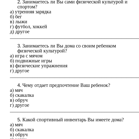
Занимаетесь ли Вы сами физической культурой и
спортом?
а) утренняя зарядка
б) бег
в) лыжи
г) футбол, хоккей
д) другое
____________________________________________________
Занимаетесь ли Вы дома со своим ребенком
физической культурой?
а) игра с мячом
б) подвижные игры
в) физические упражнения
г) другое
____________________________________________________
Чему отдает предпочтение Ваш ребенок?
а) мяч
б) скакалка
в) обруч
г) другое
____________________________________________________
Какой спортивный инвентарь Вы имеете дома?
а) мяч
б) скакалка
в) обруч