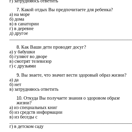
г) затрудняюсь ответить
Какой отдых Вы предпочитаете для ребенка?
а) на море
б) дома
в) в санатории
г) в деревне
д) другое
____________________________________________________
Как Ваши дети проводят досуг?
а) у бабушки
б) гуляют во дворе
в) смотрят телевизор
г) с друзьями
Вы знаете, что значит вести здоровый образ жизни?
а) да
б) нет
в) затрудняюсь ответить
Откуда Вы получаете знания о здоровом образе
жизни?
а) из специальных книг
б) из средств информации
в) из беседы с
____________________________________________________
г) в детском саду