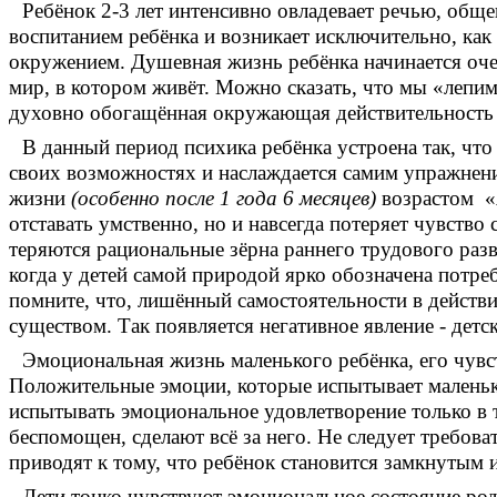
Ребёнок 2-3 лет интенсивно овладевает речью, обще
воспитанием ребёнка и возникает исключительно, как
окружением. Душевная жизнь ребёнка начинается оче
мир, в котором живёт. Можно сказать, что мы «лепим
духовно обогащённая окружающая действительность - 
В данный период психика ребёнка устроена так, чт
своих возможностях и наслаждается самим упражнение
жизни
(особенно после 1 года 6 месяцев)
возрастом «Я
отставать умственно, но и навсегда потеряет чувство
теряются рациональные зёрна раннего трудового раз
когда у детей самой природой ярко обозначена потреб
помните, что, лишённый самостоятельности в действи
существом. Так появляется негативное явление - детс
Эмоциональная жизнь маленького ребёнка, его чувс
Положительные эмоции, которые испытывает маленьк
испытывать эмоциональное удовлетворение только в том
беспомощен, сделают всё за него. Не следует требоват
приводят к тому, что ребёнок становится замкнутым 
Дети тонко чувствуют эмоциональное состояние роди