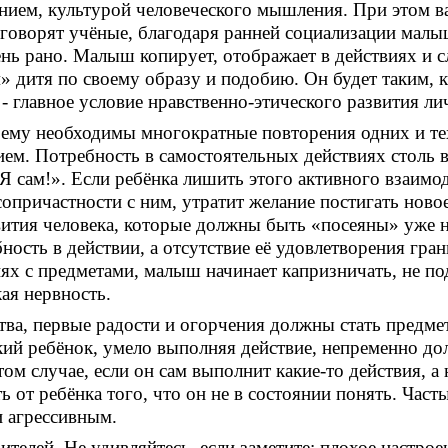
нием, культурой человеческого мышления. При этом ва
 говорят учёные, благодаря ранней социализации малыш
нь рано. Малыш копирует, отображает в действиях и с
» дитя по своему образу и подобию. Он будет таким, 
главное условие нравственно-этического развития ли
о ему необходимы многократные повторения одних и те
м. Потребность в самостоятельных действиях столь ве
 сам!». Если ребёнка лишить этого активного взаимо
 сопричастности с ним, утратит желание постигать ново
вития человека, которые должны быть «посеяны» уже н
ность в действии, а отсутствие её удовлетворения гра
ях с предметами, малыш начинает капризничать, не по
кая нервность.
тва, первые радости и огорчения должны стать предм
ий ребёнок, умело выполняя действие, непременно 
 случае, если он сам выполнит какие-то действия, а не
ь от ребёнка того, что он не в состоянии понять. Час
и агрессивным.
телей. Не удивляйтесь, если заметите: плохое настрое