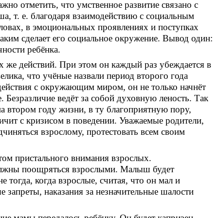
жно отметить, что умственное развитие связано с
а, т. е. благодаря взаимодействию с социальным
ловах, в эмоциональных проявлениях и поступках
каким сделает его социальное окружение. Вывод один:
чности ребёнка.
х же действий. При этом он каждый раз убеждается в
лика, что учёные назвали период второго года
действия с окружающим миром, он не только начнёт
е. Безразличие ведёт за собой духовную леность. Так
а втором году жизни, в ту благоприятную пору,
ничит с кризисом в поведении. Уважаемые родители,
дчиняться взрослому, протестовать всем своим
етом пристального внимания взрослых.
должны поощряться взрослыми. Малыш будет
 тогда, когда взрослые, считая, что он мал и
тые запреты, наказания за незначительные шалости
ние мамы передалось ребёнку. Он будет капризен,