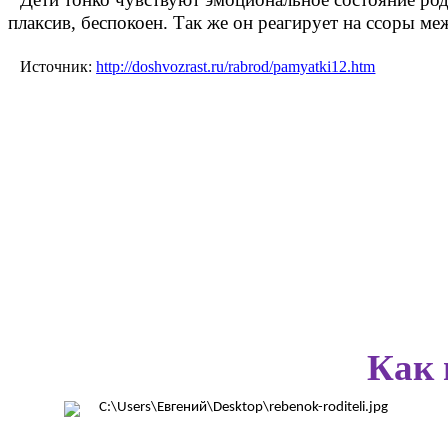
плаксив, беспокоен. Так же он реагирует на ссоры ме
Источник:
http://doshvozrast.ru/rabrod/pamyatki12.htm
Как 