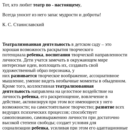
Тот, кто любит
театр по - настоящему
,
Всегда уносит из него запас мудрости и доброты!
К. С. Станиславский
Театрализованная деятельность
в детском саду – это
хорошая возможность раскрытия творческого
потенциала
ребенка
,
воспитания
творческой направленности
личности. Дети учатся замечать в окружающем мире
интересные идеи, воплощать их, создавать свой
художественный образ персонажа, у
них
развивается
творческое воображение, ассоциативное
мышление, умение видеть необычные моменты в обыденном.
Кроме того, коллективная
театрализованная
деятельность
направлена на целостное воздействие на
личность
ребенка
, его раскрепощение, вовлечение в
действие, активизируя при этом все имеющиеся у него
возможности; на самостоятельное творчество;
развитие
всех
ведущих психических процессов; способствует
самопознанию, самовыражению личности при достаточно
высокой степени свободы; создает условия для
социализации
ребенка
, усиливая при этом его адаптационные