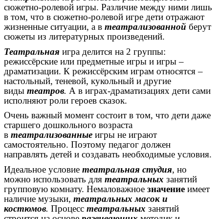
сюжетно-ролевой игры. Различие между ними лишь
в том, что в сюжетно-ролевой игре дети отражают
жизненные ситуации, а в
театрализованной
берут
сюжеты из литературных произведений.
Театральная
игра делится на 2 группы:
режиссёрские или предметные игры и игры –
драматизации. К режиссёрским играм относятся –
настольный, теневой, кукольный и другие
виды
театров
.
А в играх-драматизациях дети сами
исполняют роли героев сказок.
Очень важный момент состоит в том, что дети даже
старшего дошкольного возраста
в
театрализованные
игры не играют
самостоятельно. Поэтому педагог должен
направлять детей и создавать необходимые условия.
Идеальное условие
театральная студия
, но
можно использовать для
театральных
занятий
групповую комнату. Немаловажное
значение
имеет
наличие музыки,
театральных масок и
костюмов
.
Процесс
театральных
занятий
строится на основе
развивающих
методик и