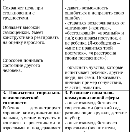
Сохраняет цель при
- давать возможность
столкновении с
ошибиться и исправить свою
трудностями.
ошибку;
- стараться воздерживаться от
Обладает высокой
«штампов» («копуша»,
самооценкой. Умеет
«бестолковый», «вредный» и
конструктивно реагировать
т.д.); оцениваем поступок, а
на оценку взрослого.
не ребенка (Я-сообщения –
«мне не нравиться твой
поступок», «я расстроена
твоим поведением»);
Способен понимать
состояние другого
- объяснять чувства, которые
человека.
испытывает ребенок, другие
люди, вы сами. Показывать
личный пример сочувствия,
участия, эмпатии.
3. Показатели социально-
3. Развитие социально-
психологической
коммуникативной сферы
готовности
- опыт взаимодействия со
Ребенок демонстрирует
сверстниками (детский сад,
хорошие коммуникативные
развивающие кружки, детские
навыки, умение вступать в
клубы);
контакты с ровесниками и
- опыт взаимодействия со
взрослыми и поддерживает
взрослыми (воспитатели,