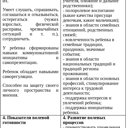
их.
учителя, ближние и дальние
родственники);
Умеет слушать, спрашивать,
- полоролевое воспитание
соглашаться и отказываться,
(какие качества присущи
остерегаться (чужих
девочкам, какие мальчикам);
взрослых, физической
- знания в области семейных
расправы, чрезвычайных
отношений, родственных
ситуаций и т. п.),
связей;
сотрудничать.
- вовлеченность ребенка в
семейные традиции,
У ребенка сформированы
праздники, значимые
навыки коммуникативной
события;
инициативы и
- знания в области
самопрезентации.
национальных традиций и
традиций региона
Ребенок обладает навыками
проживания;
саморегуляции.
- знания в области основных
профессий, стимулирование
Способен на защиту своего
интереса к трудовой
личного пространства и
деятельности;
мнения.
- поддержка интересов и
увлечений ребенка;
- поддержка инициативы
ребенка.
4. Показатели волевой
4. Развитие волевых
готовности
процессов
- приветствовать проявления