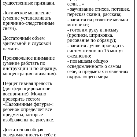
существенные признаки.
если…»
- заучивание стихов, потешек,
Логическое мышление
пересказ сказки, рассказа;
(умение устанавливать
- занятия на развитие мелкой
причинно-следственные
моторики;
связи).
- готовим руку к письму
(прописи, штриховка,
Достаточный объем
рисование по образцу);
зрительной и слуховой
- занятия лучше проводить
памяти.
систематично по 15 минут
ежедневно;
Произвольное внимание
- повышаем общую
(умение работать по
осведомленность о самом
инструкции и по образцу,
себе, о предметах и явлениях
концентрация внимания).
окружающего мира.
Перцептивная зрелость
(дифференцированное
восприятие). Можно
проверить тестом
«Наложенные фигуры»:
ребенок определяет все
предметы, которые
изображены на рисунке.
Достаточная общая
осведомленность о себе и