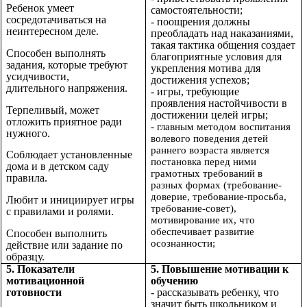
Ребенок умеет
самостоятельности;
сосредотачиваться на
- поощрения должны
неинтересном деле.
преобладать над наказаниями,
такая тактика общения создает
Способен выполнять
благоприятные условия для
задания, которые требуют
укрепления мотива для
усидчивости,
достижения успехов;
длительного напряжения.
- игры, требующие
проявления настойчивости в
Терпеливый, может
достижении целей игры;
отложить приятное ради
- главным методом воспитания
нужного.
волевого поведения детей
раннего возраста является
Соблюдает установленные
постановка перед ними
дома и в детском саду
грамотных требований в
правила.
разных формах (требование-
доверие, требование-просьба,
Любит и инициирует игры
требование-совет),
с правилами и ролями.
мотивирование их, что
обеспечивает развитие
Способен выполнить
осознанности;
действие или задание по
образцу.
5. Показатели
5. Повышение мотивации к
мотивационной
обучению
готовности
- рассказывать ребенку, что
значит быть школьником и