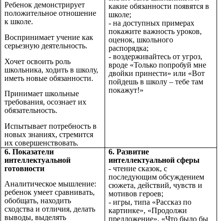
Ребенок демонстрирует
какие обязанности появятся в
положительное отношение
школе;
к школе.
- на доступных примерах
покажите важность уроков,
Воспринимает учение как
оценок, школьного
серьезную деятельность.
распорядка;
- воздерживайтесь от угроз,
Хочет освоить роль
вроде «Только попробуй мне
школьника, ходить в школу,
двойки принести» или «Вот
иметь новые обязанности.
пойдешь в школу – тебе там
покажут!»
Принимает школьные
требования, осознает их
обязательность.
Испытывает потребность в
новых знаниях, стремится
их совершенствовать.
6. Показатели
6. Развитие
интеллектуальной
интеллектуальной сферы
готовности
- чтение сказок, с
последующим обсуждением
Аналитическое мышление:
сюжета, действий, чувств и
ребенок умеет сравнивать,
мотивов героев;
обобщать, находить
- игры, типа «Рассказ по
сходства и отличия, делать
картинке», «Продолжи
выводы, выделять
предложение», «Что было бы