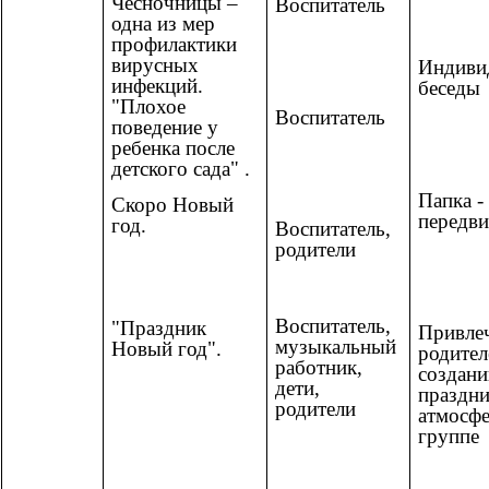
Чесночницы –
Воспитатель
одна из мер
профилактики
вирусных
Индиви
инфекций.
беседы
"Плохое
Воспитатель
поведение у
ребенка после
детского сада" .
Папка -
Скоро Новый
передв
год.
Воспитатель,
родители
Воспитатель,
"Праздник
Привле
музыкальный
Новый год".
родител
работник,
создан
дети,
праздн
родители
атмосф
группе