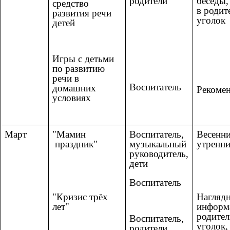
родители
беседы,
средство
в родит
развития речи
уголок
детей
Игры с детьми
по развитию
речи в
Воспитатель
домашних
Рекоме
условиях
Март
"Мамин
Воспитатель,
Весенн
праздник"
музыкальный
утренн
руководитель,
дети
Воспитатель
"Кризис трёх
Нагляд
лет"
информ
родител
Воспитатель,
уголок,
родители