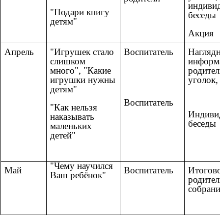
индиви
"Подари книгу
беседы
детям"
Акция
Апрель
"Игрушек стало
Воспитатель
Нагляд
слишком
информ
много", "Какие
родител
игрушки нужны
уголок,
детям"
Воспитатель
"Как нельзя
Индиви
наказывать
беседы
маленьких
детей"
"Чему научился
Май
Воспитатель
Итогов
Ваш ребёнок"
родител
собрани