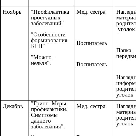
Ноябрь
"Профилактика
Мед. сестра
Нагляд
простудных
материа
заболеваний"
родител
уголок
"Особенности
формирования
Воспитатель
КГН"
Папка-
передв
"Можно -
нельзя".
Воспитатель
Нагляд
информ
родител
уголок
"Грипп. Меры
Декабрь
Мед. сестра
Нагляд
профилактики.
материа
Симптомы
родител
данного
уголок
заболевания".