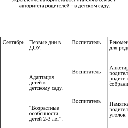
Укрепление авторитета воспитателя в семье и
авторитета родителей – в детском саду.
Сентябрь
Первые дни в
Воспитатель
Рекоме
ДОУ.
для род
Анкети
Воспитатель
родител
Адаптация
родител
детей к
собрани
детскому саду.
Воспитатель
Памятка
"Возрастные
родител
особенности
уголок
детей 2-3 лет".