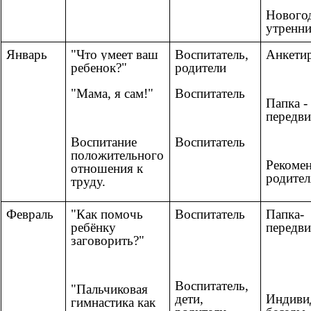
Нового
утренн
Январь
"Что умеет ваш
Воспитатель,
Анкети
ребенок?"
родители
"Мама, я сам!"
Воспитатель
Папка -
передв
Воспитание
Воспитатель
положительного
Рекоме
отношения к
родите
труду.
Февраль
"Как помочь
Воспитатель
Папка-
ребёнку
передв
заговорить?"
Воспитатель,
"Пальчиковая
дети,
Индиви
гимнастика как