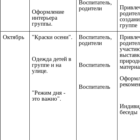
Воспитатель,
Привле
родители
Оформление
родител
интерьера
создани
группы.
группе
Октябрь
"Краски осени".
Воспитатель,
Привле
родители
родител
участию
выставк
Одежда детей в
природ
группе и на
Воспитатель
материа
улице.
Оформл
рекоме
Воспитатель
"Режим дня -
это важно".
Индиви
бе